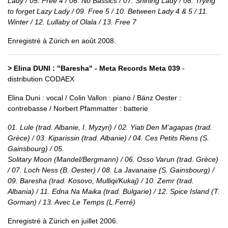
Lady / 05. Free 4 / 06. No Bassics / 07. Shining Lady / 08. Trying
to forget Lazy Lady / 09. Free 5 / 10. Between Lady 4 & 5 / 11.
Winter / 12. Lullaby of Olala / 13. Free 7
Enregistré à Zürich en août 2008.
> Elina DUNI : "Baresha" - Meta Records Meta 039
-
distribution CODAEX
Elina Duni : vocal / Colin Vallon : piano / Bänz Oester :
contrebasse / Norbert Pfammatter : batterie
01. Lule (trad. Albanie, I. Myzyri) / 02. Yiati Den M’agapas (trad.
Grèce) / 03. Kiparissin (trad. Albanie) / 04. Ces Petits Riens (S.
Gainsbourg) / 05.
Solitary Moon (Mandel/Bergmann) / 06. Osso Varun (trad. Grèce)
/ 07. Loch Ness (B. Oester) / 08. La Javanaise (S. Gainsbourg) /
09. Baresha (trad. Kosovo, Mulliqi/Kukaj) / 10. Zemr (trad.
Albania) / 11. Edna Na Maika (trad. Bulgarie) / 12. Spice Island (T.
Gorman) / 13. Avec Le Temps (L.Ferré)
Enregistré à Zürich en juillet 2006.