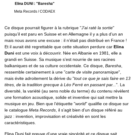
Elina DUNI : "Baresha"
Meta Records / CODAEX
Ce disque pourrait figurer à la rubrique "
J’ai raté la sortie
"
puisqu’il est paru en Suisse et en Allemagne il y a plus d’un an
mais nous avons une excuse : il n’était pas distribué en France !
Et il aurait été regrettable que cette situation perdure car
Elina
Duni
est une voix à découvrir. Née en Albanie en 1981, elle a
grandi en Suisse. Sa musique s’est nourrie de ses racines
balkaniques et de sa culture occidentale. Ce disque,
Baresha
,
ressemble certainement à une "
carte de visite panoramique
",
mais évite adroitement la dérive du "
tout ce que je sais faire en 13
titres, de la tradition grecque à Léo Ferré en passant par...
". La
diversité, la variété (au sens noble du terme) du contenu révèlent
une formation acoustique, solide et inventive qui sait mettre la
musique en jeu. Bien que l’étiquette "
world
" qualifie ce disque sur
le catalogue
Meta Records
, il s’agit bien d’un disque référé au
jazz : invention, improvisation et créativité en sont les
caractéristiques.
Elina Duni fait preuve d’une vraie sincérité et ce disque sait