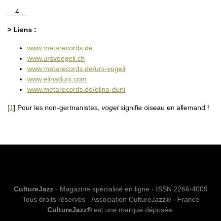
__4__
> Liens :
www.metarecords.de
www.ursvoegeli.ch
www.metarecords.de/urs-vogeli
www.elinaduni.com
www.metarecords.de/elina-duni
[
1
]
Pour les non-germanistes,
vogel
signifie oiseau en allemand !
CultureJazz
- Magazine spécialisé en ligne - ISSN 2266-4009
Tous droits réservés - Association CultureJazz® - France
CultureJazz®
est une marque déposée.