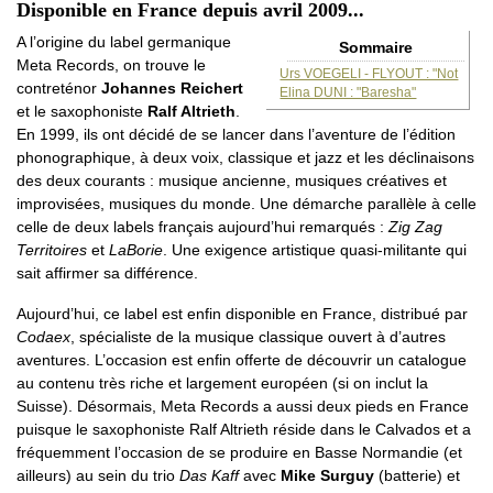
Disponible en France depuis avril 2009...
A l’origine du label germanique
Sommaire
Meta Records, on trouve le
Urs VOEGELI - FLYOUT : "Not
contreténor
Johannes Reichert
Elina DUNI : "Baresha"
et le saxophoniste
Ralf Altrieth
.
En 1999, ils ont décidé de se lancer dans l’aventure de l’édition
phonographique, à deux voix, classique et jazz et les déclinaisons
des deux courants : musique ancienne, musiques créatives et
improvisées, musiques du monde. Une démarche parallèle à celle
celle de deux labels français aujourd’hui remarqués :
Zig Zag
Territoires
et
LaBorie
. Une exigence artistique quasi-militante qui
sait affirmer sa différence.
Aujourd’hui, ce label est enfin disponible en France, distribué par
Codaex
, spécialiste de la musique classique ouvert à d’autres
aventures. L’occasion est enfin offerte de découvrir un catalogue
au contenu très riche et largement européen (si on inclut la
Suisse). Désormais, Meta Records a aussi deux pieds en France
puisque le saxophoniste Ralf Altrieth réside dans le Calvados et a
fréquemment l’occasion de se produire en Basse Normandie (et
ailleurs) au sein du trio
Das Kaff
avec
Mike Surguy
(batterie) et