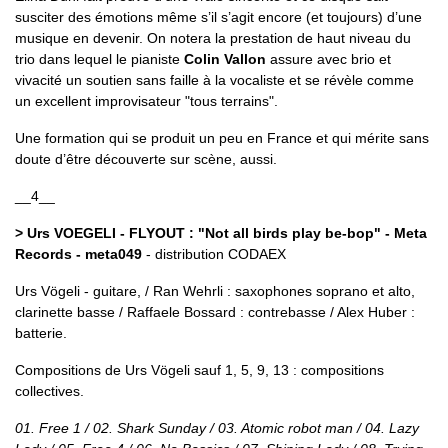
susciter des émotions même s’il s’agit encore (et toujours) d’une
musique en devenir. On notera la prestation de haut niveau du
trio dans lequel le pianiste
Colin Vallon
assure avec brio et
vivacité un soutien sans faille à la vocaliste et se révèle comme
un excellent improvisateur "tous terrains".
Une formation qui se produit un peu en France et qui mérite sans
doute d’être découverte sur scène, aussi.
__4__
> Urs VOEGELI - FLYOUT : "Not all birds play be-bop" - Meta
Records - meta049
- distribution CODAEX
Urs Vögeli - guitare, / Ran Wehrli : saxophones soprano et alto,
clarinette basse / Raffaele Bossard : contrebasse / Alex Huber :
batterie.
Compositions de Urs Vögeli sauf 1, 5, 9, 13 : compositions
collectives.
01. Free 1 / 02. Shark Sunday / 03. Atomic robot man / 04. Lazy