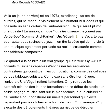
Meta Records / CODAEX
Voilà un jeune helvète( né en 1976), excellent guitariste de
surcroit, qui ne manque visiblement ni d’humour ni d’idées et qui
possède un sens certain de l’auto-dérision. Ce qui serait plutôt
une qualité ! En annonçant que "
tous les oiseaux ne jouent pas
de be-bop
" (comme Bird-Parker),
Urs Vögeli
[
1
]
ne s’écarte pas
pour autant des racines du jazz. Il en tire la sève qui donne vie à
une musique également perfusée au rock et structurée comme
des tableaux composites.
Ce quartet a la solidité d’un vrai groupe qui s’intitule
FlyOut
. De
brillants musiciens capables d’enchainer les séquences
contrastées qui constituent les compositions, comme des collages
ou des tableaux cubistes. Complexe sans être hermétique,
l’univers d’Urs Vögeli retient l’attention. On y retrouve les
caractéristiques des jeunes formations de ce début de siècle : un
solide bagage musical tant sur le plan technique que culturel et
de l’audace pour construire un univers personnel qui n’évite
cependant pas les clichés et le formalisme du "nouveau-jazz" qui
s’écarte des déroulements linéaires au risque de dérouter