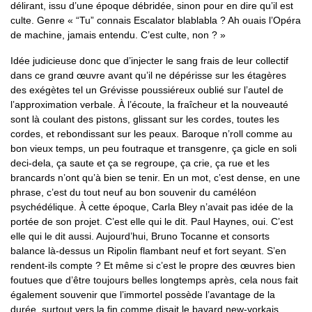
délirant, issu d’une époque débridée, sinon pour en dire qu’il est
culte. Genre « “Tu” connais Escalator blablabla ? Ah ouais l’Opéra
de machine, jamais entendu. C’est culte, non ? »
Idée judicieuse donc que d’injecter le sang frais de leur collectif
dans ce grand œuvre avant qu’il ne dépérisse sur les étagères
des exégètes tel un Grévisse poussiéreux oublié sur l’autel de
l’approximation verbale. À l’écoute, la fraîcheur et la nouveauté
sont là coulant des pistons, glissant sur les cordes, toutes les
cordes, et rebondissant sur les peaux. Baroque n’roll comme au
bon vieux temps, un peu foutraque et transgenre, ça gicle en soli
deci-dela, ça saute et ça se regroupe, ça crie, ça rue et les
brancards n’ont qu’à bien se tenir. En un mot, c’est dense, en une
phrase, c’est du tout neuf au bon souvenir du caméléon
psychédélique. À cette époque, Carla Bley n’avait pas idée de la
portée de son projet. C’est elle qui le dit. Paul Haynes, oui. C’est
elle qui le dit aussi. Aujourd’hui, Bruno Tocanne et consorts
balance là-dessus un Ripolin flambant neuf et fort seyant. S’en
rendent-ils compte ? Et même si c’est le propre des œuvres bien
foutues que d’être toujours belles longtemps après, cela nous fait
également souvenir que l’immortel possède l’avantage de la
durée, surtout vers la fin comme disait le bavard new-yorkais...