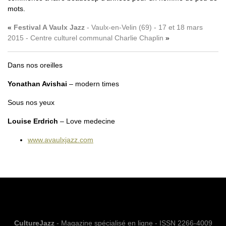
mots.
Festival A Vaulx Jazz
- Vaulx-en-Velin (69) - 17 et 18 mars
2015 - Centre culturel communal Charlie Chaplin
Dans nos oreilles
Yonathan Avishai
– modern times
Sous nos yeux
Louise Erdrich
– Love medecine
www.avaulxjazz.com
CultureJazz
- Magazine spécialisé en ligne - ISSN 2266-4009