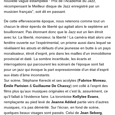
nouvelle vague estampillée “ Prix de l’Académie du Jazz,
récompensant le Meilleur disque de Jazz enregistré par un
musicien français", soit dit en passant.
De cette effervescente époque, nous retenons comme tout un
chacun le désir éperdu de liberté qui agitait alors le septième art
bouillonnant. Pas étonnant donc que le Jazz eut un lien étroit
avec lui. La liberté, monsieur, la liberté ! La caméra était alors une
fenêtre ouverte sur l’expérimental, un prisme aussi dans lequel se
révélaient les atouts et défauts d’une jeunesse en butte à un pays
moralisateur, étroit d’esprit, pris dans les mailles d’un immobilisme
provincial et daté. La sombre incertitude, les écarts et
interrogations qui parcourent les scénarii de l’époque sont fait
pour un jazz qui évoque la part expressionniste d’un état d’esprit
aux états d’âme inconstants.
Sur scène, Stéphane Kerecki et ses acolytes (
Fabrice Moreau
,
Émile Parisien
&
Guillaume De Chassy
) ont collé à l’esprit des
films plus qu’aux musiques originales et c’est là, assurément, ce
qu’il fallait à l’évidence faire. La torontoise
Kellylee Evans
,
remplaçante au pied levé de
Jeanne Added
partie vers d’autres
musiques, n’a pas démérité. Sur l’écran, en fond de scène,
quelques beaux visages sont passés. Celui de
Jean Seberg
,