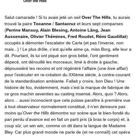
Over the Hills
Salut camarade ! Si tu avais jeté un oeil
Over The Hills
, tu aurais
trouvé la paire
Tocanne
/
Santacruz
et leurs sept comparses
(
Perrine Mansuy, Alain Blesing, Antoine Läng, Jean
Aussenaire, Olivier Thémines, Fred Roudet, Rémi Gaudillat
)
occupés à démonter l’escalator de Carla (et pas l’inverse, non
mais...) ! Le plus drôle, c’est qu’elle aime ça, miss Borg, elle leur a
dit. Pourtant, ils lui ont piqué son gros bébé, l’ont gentiment
dépecé, ont dérouillé les morceaux, limé à droite à gauche,
dépoussiéré les recoins et ont régénéré l’affaire (une
love affair
)
pour l’exécuter en re-création du XXIème siècle, à contre-courant
de la standardisation ambiante. Fallait y croire, bon Dieu ! Une
histoire de fou, évidemment, mais c’est la marque de fabrique de
ce gros machin seventies au casting insensé. Alors, quoi ? Alors,
alors… aussi inconscient que cela puisse paraître à première vue
à tout observateur normalement constitué, il n’en demeure pas
moins qu’
Over the Hills
démontre sur scène que le bien-fondé du
pari perdu d’avance est en fait un parti pris (à bras le corps) et, à
coup sûr, un win win, comme on dit dans la langue de Madame
Bley. Car plus grand monde ne parle de (et ne connaît) cet opéra