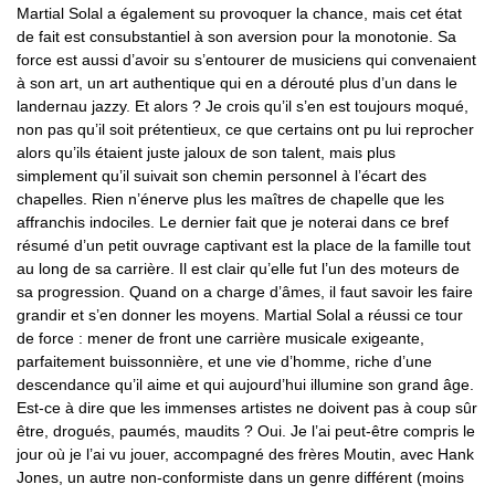
Martial Solal a également su provoquer la chance, mais cet état
de fait est consubstantiel à son aversion pour la monotonie. Sa
force est aussi d’avoir su s’entourer de musiciens qui convenaient
à son art, un art authentique qui en a dérouté plus d’un dans le
landernau jazzy. Et alors ? Je crois qu’il s’en est toujours moqué,
non pas qu’il soit prétentieux, ce que certains ont pu lui reprocher
alors qu’ils étaient juste jaloux de son talent, mais plus
simplement qu’il suivait son chemin personnel à l’écart des
chapelles. Rien n’énerve plus les maîtres de chapelle que les
affranchis indociles. Le dernier fait que je noterai dans ce bref
résumé d’un petit ouvrage captivant est la place de la famille tout
au long de sa carrière. Il est clair qu’elle fut l’un des moteurs de
sa progression. Quand on a charge d’âmes, il faut savoir les faire
grandir et s’en donner les moyens. Martial Solal a réussi ce tour
de force : mener de front une carrière musicale exigeante,
parfaitement buissonnière, et une vie d’homme, riche d’une
descendance qu’il aime et qui aujourd’hui illumine son grand âge.
Est-ce à dire que les immenses artistes ne doivent pas à coup sûr
être, drogués, paumés, maudits ? Oui. Je l’ai peut-être compris le
jour où je l’ai vu jouer, accompagné des frères Moutin, avec Hank
Jones, un autre non-conformiste dans un genre différent (moins