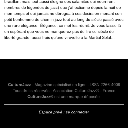
brasillant mais tout aussi éloigné des calamités qui nourrirent
nombres de légendes du jazz) que j’affectionne depuis la nuit de
mon temps et qui jamais ne dérogea à ses désirs en menant son
petit bonhomme de chemin jazz tout au long du siècle passé avec
une rare élégance. Élégance, ce mot les réunit. Je vous laisse là
en espérant que vous ne manquerez pas de lire ce siècle de
liberté grande, aussi frais qu’une virevolte à la Martial Solal…
CultureJazz
- Magazine spécialisé en ligne - ISSN 2266-4009
Tous droits réservés - Association CultureJazz® - France
CultureJazz®
est une marque déposée.
Espace privé : se connecter