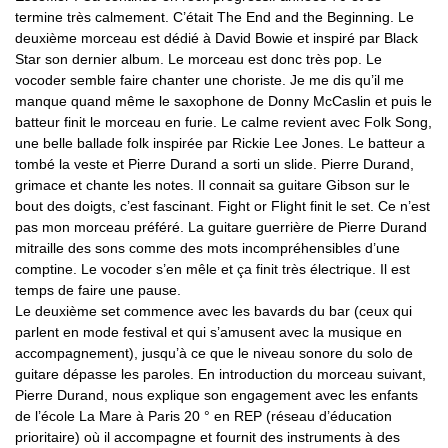
termine très calmement. C’était The End and the Beginning. Le
deuxième morceau est dédié à David Bowie et inspiré par Black
Star son dernier album. Le morceau est donc très pop. Le
vocoder semble faire chanter une choriste. Je me dis qu’il me
manque quand même le saxophone de Donny McCaslin et puis le
batteur finit le morceau en furie. Le calme revient avec Folk Song,
une belle ballade folk inspirée par Rickie Lee Jones. Le batteur a
tombé la veste et Pierre Durand a sorti un slide. Pierre Durand,
grimace et chante les notes. Il connait sa guitare Gibson sur le
bout des doigts, c’est fascinant. Fight or Flight finit le set. Ce n’est
pas mon morceau préféré. La guitare guerrière de Pierre Durand
mitraille des sons comme des mots incompréhensibles d’une
comptine. Le vocoder s’en mêle et ça finit très électrique. Il est
temps de faire une pause.
Le deuxième set commence avec les bavards du bar (ceux qui
parlent en mode festival et qui s’amusent avec la musique en
accompagnement), jusqu’à ce que le niveau sonore du solo de
guitare dépasse les paroles. En introduction du morceau suivant,
Pierre Durand, nous explique son engagement avec les enfants
de l’école La Mare à Paris 20 ° en REP (réseau d’éducation
prioritaire) où il accompagne et fournit des instruments à des