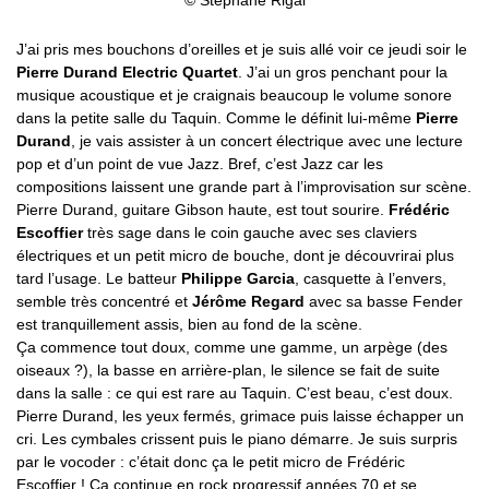
© Stéphane Rigal
J’ai pris mes bouchons d’oreilles et je suis allé voir ce jeudi soir le
Pierre Durand Electric Quartet
. J’ai un gros penchant pour la
musique acoustique et je craignais beaucoup le volume sonore
dans la petite salle du Taquin. Comme le définit lui-même
Pierre
Durand
, je vais assister à un concert électrique avec une lecture
pop et d’un point de vue Jazz. Bref, c’est Jazz car les
compositions laissent une grande part à l’improvisation sur scène.
Pierre Durand, guitare Gibson haute, est tout sourire.
Frédéric
Escoffier
très sage dans le coin gauche avec ses claviers
électriques et un petit micro de bouche, dont je découvrirai plus
tard l’usage. Le batteur
Philippe Garcia
, casquette à l’envers,
semble très concentré et
Jérôme Regard
avec sa basse Fender
est tranquillement assis, bien au fond de la scène.
Ça commence tout doux, comme une gamme, un arpège (des
oiseaux ?), la basse en arrière-plan, le silence se fait de suite
dans la salle : ce qui est rare au Taquin. C’est beau, c’est doux.
Pierre Durand, les yeux fermés, grimace puis laisse échapper un
cri. Les cymbales crissent puis le piano démarre. Je suis surpris
par le vocoder : c’était donc ça le petit micro de Frédéric
Escoffier ! Ca continue en rock progressif années 70 et se