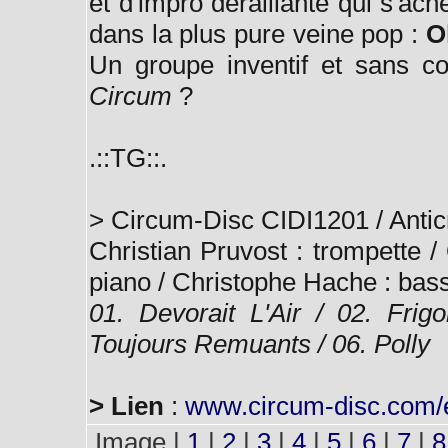
et d'impro déraillante qui s'ac
dans la plus pure veine pop :
O
Un groupe inventif et sans co
Circum
?
.::TG::.
> Circum-Disc CIDI1201 / Antic
Christian Pruvost : trompette / 
piano / Christophe Hache : basse
01. Devorait L'Air / 02. Frig
Toujours Remuants / 06. Polly
> Lien
:
www.circum-disc.com/
Image |
1
|
2
|
3
|
4
|
5
|
6
|
7
|