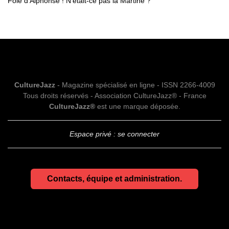
Foie d’Alphonse ! N’était-ce pas la Martine ?
CultureJazz
- Magazine spécialisé en ligne - ISSN 2266-4009
Tous droits réservés - Association CultureJazz® - France
CultureJazz®
est une marque déposée.
Espace privé : se connecter
Contacts, équipe et administration.