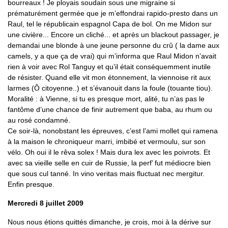
bourreaux ! Je ployais soudain sous une migraine si
prématurément germée que je m’effondrai rapido-presto dans un
Raul, tel le républicain espagnol Capa de bol. On me Midon sur
une civière... Encore un cliché... et après un blackout passager, je
demandai une blonde à une jeune personne du crû ( la dame aux
camels, y a que ça de vrai) qui m’informa que Raul Midon n’avait
rien à voir avec Rol Tanguy et qu’il était conséquemment inutile
de résister. Quand elle vit mon étonnement, la viennoise rit aux
larmes (Ô citoyenne..) et s’évanouit dans la foule (touante tiou).
Moralité : à Vienne, si tu es presque mort, alité, tu n’as pas le
fantôme d’une chance de finir autrement que baba, au rhum ou
au rosé condamné.
Ce soir-là, nonobstant les épreuves, c’est l’ami mollet qui ramena
à la maison le chroniqueur marri, imbibé et vermoulu, sur son
vélo. Oh oui il le rêva solex ! Mais dura lex avec les poivrots. Et
avec sa vieille selle en cuir de Russie, la perf’ fut médiocre bien
que sous cul tanné. In vino veritas mais fluctuat nec mergitur.
Enfin presque.
Mercredi 8 juillet 2009
Nous nous étions quittés dimanche, je crois, moi à la dérive sur