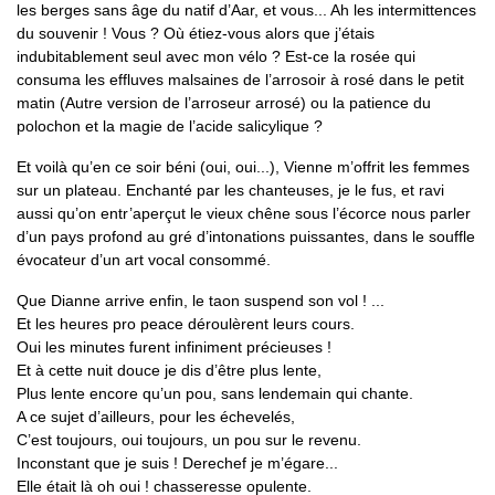
les berges sans âge du natif d’Aar, et vous... Ah les intermittences
du souvenir ! Vous ? Où étiez-vous alors que j’étais
indubitablement seul avec mon vélo ? Est-ce la rosée qui
consuma les effluves malsaines de l’arrosoir à rosé dans le petit
matin (Autre version de l’arroseur arrosé) ou la patience du
polochon et la magie de l’acide salicylique ?
Et voilà qu’en ce soir béni (oui, oui...), Vienne m’offrit les femmes
sur un plateau. Enchanté par les chanteuses, je le fus, et ravi
aussi qu’on entr’aperçut le vieux chêne sous l’écorce nous parler
d’un pays profond au gré d’intonations puissantes, dans le souffle
évocateur d’un art vocal consommé.
Que Dianne arrive enfin, le taon suspend son vol ! ...
Et les heures pro peace déroulèrent leurs cours.
Oui les minutes furent infiniment précieuses !
Et à cette nuit douce je dis d’être plus lente,
Plus lente encore qu’un pou, sans lendemain qui chante.
A ce sujet d’ailleurs, pour les échevelés,
C’est toujours, oui toujours, un pou sur le revenu.
Inconstant que je suis ! Derechef je m’égare...
Elle était là oh oui ! chasseresse opulente.