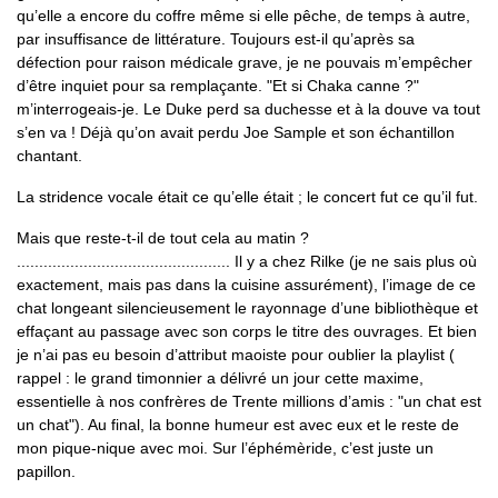
qu’elle a encore du coffre même si elle pêche, de temps à autre,
par insuffisance de littérature. Toujours est-il qu’après sa
défection pour raison médicale grave, je ne pouvais m’empêcher
d’être inquiet pour sa remplaçante. "Et si Chaka canne ?"
m’interrogeais-je. Le Duke perd sa duchesse et à la douve va tout
s’en va ! Déjà qu’on avait perdu Joe Sample et son échantillon
chantant.
La stridence vocale était ce qu’elle était ; le concert fut ce qu’il fut.
Mais que reste-t-il de tout cela au matin ?
................................................ Il y a chez Rilke (je ne sais plus où
exactement, mais pas dans la cuisine assurément), l’image de ce
chat longeant silencieusement le rayonnage d’une bibliothèque et
effaçant au passage avec son corps le titre des ouvrages. Et bien
je n’ai pas eu besoin d’attribut maoiste pour oublier la playlist (
rappel : le grand timonnier a délivré un jour cette maxime,
essentielle à nos confrères de Trente millions d’amis : "un chat est
un chat"). Au final, la bonne humeur est avec eux et le reste de
mon pique-nique avec moi. Sur l’éphémèride, c’est juste un
papillon.