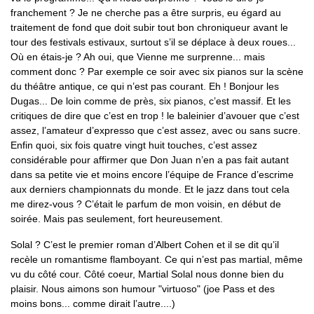
franchement ? Je ne cherche pas a être surpris, eu égard au
traitement de fond que doit subir tout bon chroniqueur avant le
tour des festivals estivaux, surtout s’il se déplace à deux roues...
Où en étais-je ? Ah oui, que Vienne me surprenne... mais
comment donc ? Par exemple ce soir avec six pianos sur la scène
du théâtre antique, ce qui n’est pas courant. Eh ! Bonjour les
Dugas... De loin comme de près, six pianos, c’est massif. Et les
critiques de dire que c’est en trop ! le baleinier d’avouer que c’est
assez, l’amateur d’expresso que c’est assez, avec ou sans sucre.
Enfin quoi, six fois quatre vingt huit touches, c’est assez
considérable pour affirmer que Don Juan n’en a pas fait autant
dans sa petite vie et moins encore l’équipe de France d’escrime
aux derniers championnats du monde. Et le jazz dans tout cela
me direz-vous ? C’était le parfum de mon voisin, en début de
soirée. Mais pas seulement, fort heureusement.
Solal ? C’est le premier roman d’Albert Cohen et il se dit qu’il
recèle un romantisme flamboyant. Ce qui n’est pas martial, même
vu du côté cour. Côté coeur, Martial Solal nous donne bien du
plaisir. Nous aimons son humour "virtuoso" (joe Pass et des
moins bons... comme dirait l’autre....)