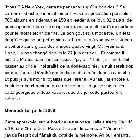
Jones ? A New York, certains pensent-ils qu’il a bon dos ? Sa
carrière est riche, indéniablement. Pas de spéculation possible :
780 albums en sideman et 150 en leader à ce jour. 92 balais, de
quoi supprimer tous les suspicieux avec une efficacité de surface
pour le moins technicienne. Le bon goût et la modestie. Un état
de grâce qui se perpétue bien qu’il n’ait rien à voir avec la Jones
à coiffure sans grâce des années quatre vingt. Oui vraiment,
Hank, il a pas changé depuis le 27 juin dernier... Et comme il
disait à Martial dans les coulisses : "joyful ! " Enfin, s’il me fallait
passer au crible l’intégralité de la dodécasoirée, la nuit serait trop
courte, j’aurais Dérathé sur le dos et des ratés dans la caboche.
Et puis je suis moins royaliste que l’arêne ! Au fait, j’ai encore à
bouloter une chronique pour un site ami... à qui je vais refiler
cette géorgique à deux kopeks, que dis-je, cette pastourelle
iséroise...
Mercredi 1er juillet 2009
Cette après-midi sur le bord de la nationale, j’allais tranquille : 46
x 19 pour être précis. Passant devant le panneau " Vienne 8",
j’avais l’esprit qui flânait du côté de la mémoire. Ah oui, enfants,