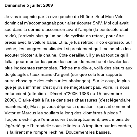
Dimanche 5 juillet 2009
Je vins incognito par la rive gauche du Rhône. Seul Mon Vélo
dominical m’accompagnait pour aller écouter SMV. Moi qui avait
sué dans la dernière ascension avant l’amphi (la pentecôte était
raide), j’arrivais plus qu’un poil de cycliste en retard, pour être
précis avec la voiture balai. Et là, je fus refroidi illico expresso. Sur
scène, les bougres moulinaient si prestement qu’il me sembla les
écouter tricoter à la chaine. Côté dérailleur, il y avait tout ce qu’il
fallait pour monter les pires descentes de manche et dévaler les
plus indécentes remontées. Fichtre me dis-je, voilà des sieurs aux
doigts agiles ! aux mains d’argent (sûr que cela leur rapporte
autre chose que des cals sur les phalanges). Sur le coup, le plus
que je pus infirmer, c’est qu’ils ne mégotaient pas. Voire, ils nous
enfumaient (attention : Décret n°2006-1386 du 15 novembre
2006). Clarke était à l’aise dans ses chaussures (c’est légendaire
maintenant), Mais, je vous dépose la question : qui sait comment
Victor et Marcus les souliers le long des kilomètres à pieds ?
Toujours est-il que l’ennui survint subrepticement, avec moins de
légèreté que l’hirondelle sous le linteau. A trop tirer sur les cordes,
ils faillirent me rompre l’échine. Doucement les basses,