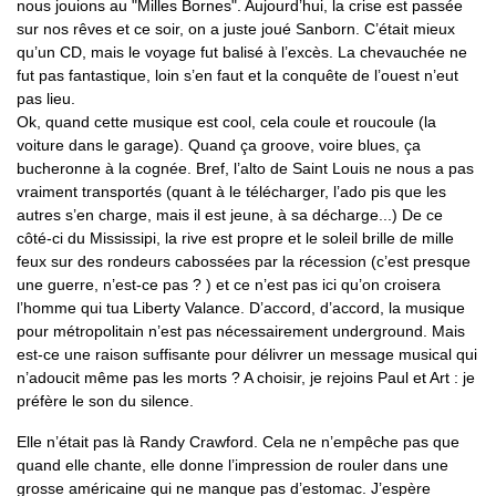
nous jouions au "Milles Bornes". Aujourd’hui, la crise est passée
sur nos rêves et ce soir, on a juste joué Sanborn. C’était mieux
qu’un CD, mais le voyage fut balisé à l’excès. La chevauchée ne
fut pas fantastique, loin s’en faut et la conquête de l’ouest n’eut
pas lieu.
Ok, quand cette musique est cool, cela coule et roucoule (la
voiture dans le garage). Quand ça groove, voire blues, ça
bucheronne à la cognée. Bref, l’alto de Saint Louis ne nous a pas
vraiment transportés (quant à le télécharger, l’ado pis que les
autres s’en charge, mais il est jeune, à sa décharge...) De ce
côté-ci du Mississipi, la rive est propre et le soleil brille de mille
feux sur des rondeurs cabossées par la récession (c’est presque
une guerre, n’est-ce pas ? ) et ce n’est pas ici qu’on croisera
l’homme qui tua Liberty Valance. D’accord, d’accord, la musique
pour métropolitain n’est pas nécessairement underground. Mais
est-ce une raison suffisante pour délivrer un message musical qui
n’adoucit même pas les morts ? A choisir, je rejoins Paul et Art : je
préfère le son du silence.
Elle n’était pas là Randy Crawford. Cela ne n’empêche pas que
quand elle chante, elle donne l’impression de rouler dans une
grosse américaine qui ne manque pas d’estomac. J’espère