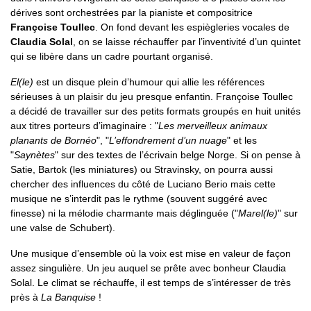
dérives sont orchestrées par la pianiste et compositrice
Françoise Toullec
. On fond devant les espiègleries vocales de
Claudia Solal
, on se laisse réchauffer par l’inventivité d’un quintet
qui se libère dans un cadre pourtant organisé.
El(le)
est un disque plein d’humour qui allie les références
sérieuses à un plaisir du jeu presque enfantin. Françoise Toullec
a décidé de travailler sur des petits formats groupés en huit unités
aux titres porteurs d’imaginaire : "
Les merveilleux animaux
planants de Bornéo
", "
L’effondrement d’un nuage
" et les
"
Saynètes
" sur des textes de l’écrivain belge Norge. Si on pense à
Satie, Bartok (les miniatures) ou Stravinsky, on pourra aussi
chercher des influences du côté de Luciano Berio mais cette
musique ne s’interdit pas le rythme (souvent suggéré avec
finesse) ni la mélodie charmante mais déglinguée ("
Marel(le)
" sur
une valse de Schubert).
Une musique d’ensemble où la voix est mise en valeur de façon
assez singulière. Un jeu auquel se prête avec bonheur Claudia
Solal. Le climat se réchauffe, il est temps de s’intéresser de très
près à
La Banquise
!