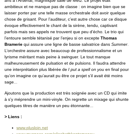
ans à l’Arsenal, magnifique salle de Metz. Le projet était
ambitieux et ne manque pas de classe : on imagine bien que se
laisser porter par une telle masse orchestrale doit avoir quelque
chose de grisant. Pour l’auditeur, c’est autre chose car ce disque
évoque effectivement le chant de la sirène, tendu, captivant
parfois mais ses appels ne trouvent que peu d’écho. Le trio qui
l’entoure semble tétanisé par l’enjeu si on excepte
Thomas
Bramerie
qui assure une ligne de basse salvatrice dans
Summer
.
L’orchestre assure avec beaucoup de professionnalisme et un
lyrisme méritant mais peine à swinguer. Le tout manque
malheureusement de pulsation et de pulsions. Il faudra attendre
une interprétation plus libérée de
I put a spell on you
en final pour
qu’on imagine ce qu’aurait pu être ce projet s’il avait été moins
sage...
Ajoutons que la production est très soignée avec un CD qui imite
à s’y méprendre un mini-vinyle. On regrette un mixage qui shunte
quelques titres de manière un peu étonnante...
> Liens :
www.plusloin.net
www.myspace.com/elisabethkontomanou