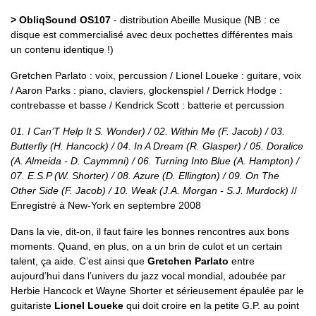
> ObliqSound OS107
- distribution Abeille Musique (NB : ce
disque est commercialisé avec deux pochettes différentes mais
un contenu identique !)
Gretchen Parlato : voix, percussion / Lionel Loueke : guitare, voix
/ Aaron Parks : piano, claviers, glockenspiel / Derrick Hodge :
contrebasse et basse / Kendrick Scott : batterie et percussion
01. I Can’T Help It S. Wonder) / 02. Within Me (F. Jacob) / 03.
Butterfly (H. Hancock) / 04. In A Dream (R. Glasper) / 05. Doralice
(A. Almeida - D. Caymmni) / 06. Turning Into Blue (A. Hampton) /
07. E.S.P (W. Shorter) / 08. Azure (D. Ellington) / 09. On The
Other Side (F. Jacob) / 10. Weak (J.A. Morgan - S.J. Murdock)
//
Enregistré à New-York en septembre 2008
Dans la vie, dit-on, il faut faire les bonnes rencontres aux bons
moments. Quand, en plus, on a un brin de culot et un certain
talent, ça aide. C’est ainsi que
Gretchen Parlato
entre
aujourd’hui dans l’univers du jazz vocal mondial, adoubée par
Herbie Hancock et Wayne Shorter et sérieusement épaulée par le
guitariste
Lionel Loueke
qui doit croire en la petite G.P. au point