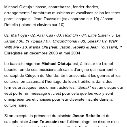
Michael Olatuja : basse, contrebasse, fender rhodes,
arrangements / nombreux musiciens et vocalistes selon les titres
parmi lesquels : Jean Toussaint (sax soprano sur 10) / Jason
Rebello ( piano et claviers sur 10)
01. Ma Foya / 02. Altar Call / 03. Hold On / 04. Little Sister / 5. Le
Jardin / 06. Yi Yipada / 07. Unconditional / 08. Speak / 09. Walk
With Me / 10. Mama Ola (feat. Jason Rebello & Jean Toussaint)
//
Enregistré en décembre 2003 et mai 2004
Le bassiste nigerian
Michael Olatuja
est, à l’instar de Lionel
Loueke, un de ces musiciens africains d’origine qui incarnent le
concept de Citoyen du Monde. En transcendant les genres et les
cultures, en assumant l’héritage de leurs traditions dans des
formes artistiques résolument actuelles. "
Speak
" est un disque qui
veut porter un message et c’est pour cela que les voix y sont
omniprésentes et choisies pour leur diversité inscrite dans la
culture noire.
Si on excepte la présence du pianiste
Jason Rebello
et du
saxophoniste
Jean Toussaint
sur l’ultime plage, ce disque n’est