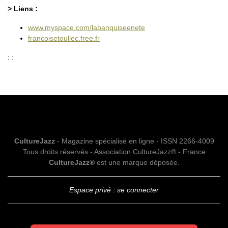
> Liens :
www.myspace.com/labanquiseenete
francoisetoullec.free.fr
: :
CultureJazz
- Magazine spécialisé en ligne - ISSN 2266-4009
Tous droits réservés - Association CultureJazz® - France
CultureJazz®
est une marque déposée.
Espace privé : se connecter