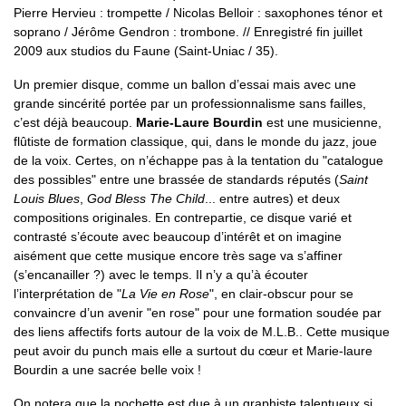
Pierre Hervieu : trompette / Nicolas Belloir : saxophones ténor et
soprano / Jérôme Gendron : trombone. // Enregistré fin juillet
2009 aux studios du Faune (Saint-Uniac / 35).
Un premier disque, comme un ballon d’essai mais avec une
grande sincérité portée par un professionnalisme sans failles,
c’est déjà beaucoup.
Marie-Laure Bourdin
est une musicienne,
flûtiste de formation classique, qui, dans le monde du jazz, joue
de la voix. Certes, on n’échappe pas à la tentation du "catalogue
des possibles" entre une brassée de standards réputés (
Saint
Louis Blues
,
God Bless The Child
... entre autres) et deux
compositions originales. En contrepartie, ce disque varié et
contrasté s’écoute avec beaucoup d’intérêt et on imagine
aisément que cette musique encore très sage va s’affiner
(s’encanailler ?) avec le temps. Il n’y a qu’à écouter
l’interprétation de "
La Vie en Rose
", en clair-obscur pour se
convaincre d’un avenir "en rose" pour une formation soudée par
des liens affectifs forts autour de la voix de M.L.B.. Cette musique
peut avoir du punch mais elle a surtout du cœur et Marie-laure
Bourdin a une sacrée belle voix !
On notera que la pochette est due à un graphiste talentueux si