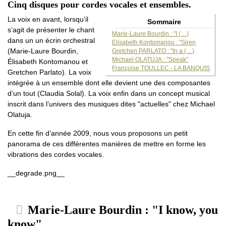
Cinq disques pour cordes vocales et ensembles.
La voix en avant, lorsqu’il
Sommaire
s’agit de présenter le chant
Marie-Laure Bourdin : "I (…)
dans un un écrin orchestral
Elisabeth Kontomanou : "Siren
(Marie-Laure Bourdin,
Gretchen PARLATO : "In a (…)
Michael OLATUJA : "Speak"
Élisabeth Kontomanou et
Françoise TOULLEC - LA BANQUIS
Gretchen Parlato). La voix
intégrée à un ensemble dont elle devient une des composantes
d’un tout (Claudia Solal). La voix enfin dans un concept musical
inscrit dans l’univers des musiques dites "actuelles" chez Michael
Olatuja.
En cette fin d’année 2009, nous vous proposons un petit
panorama de ces différentes manières de mettre en forme les
vibrations des cordes vocales.
__degrade.png__
Marie-Laure Bourdin : "I know, you
know"