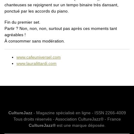
chanteuses se rejoignent sur un tempo binaire très dansant,
ponctué par les accords du piano.
Fin du premier set.
Partir ? Non, non, non, surtout pas après ces moments tant
agréables !
À consommer sans modération.
www.cafeuniversel.com
www.lauralittardi.com
CultureJazz
- Magazine spécialisé en ligne - ISSN 2266-4009
Tous droits réservés - Association CultureJazz® - France
CultureJazz®
est une marque déposée.