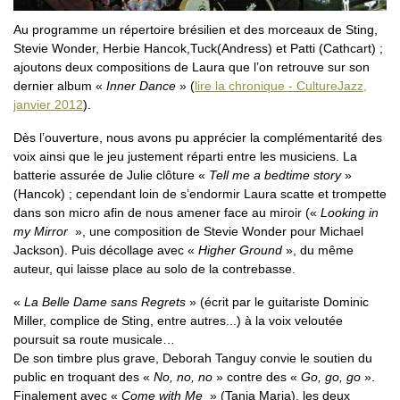
Au programme un répertoire brésilien et des morceaux de Sting,
Stevie Wonder, Herbie Hancok,Tuck(Andress) et Patti (Cathcart) ;
ajoutons deux compositions de Laura que l’on retrouve sur son
dernier album «
Inner Dance
» (
lire la chronique - CultureJazz,
janvier 2012
).
Dès l’ouverture, nous avons pu apprécier la complémentarité des
voix ainsi que le jeu justement réparti entre les musiciens. La
batterie assurée de Julie clôture «
Tell me a bedtime story
»
(Hancok) ; cependant loin de s’endormir Laura scatte et trompette
dans son micro afin de nous amener face au miroir («
Looking in
my Mirror
», une composition de Stevie Wonder pour Michael
Jackson). Puis décollage avec «
Higher Ground
», du même
auteur, qui laisse place au solo de la contrebasse.
«
La Belle Dame sans Regrets
» (écrit par le guitariste Dominic
Miller, complice de Sting, entre autres...) à la voix veloutée
poursuit sa route musicale…
De son timbre plus grave, Deborah Tanguy convie le soutien du
public en troquant des «
No, no, no
» contre des «
Go, go, go
».
Finalement avec «
Come with Me
» (Tania Maria), les deux