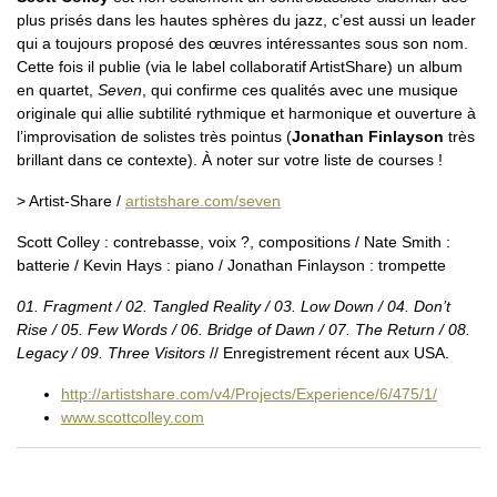
plus prisés dans les hautes sphères du jazz, c’est aussi un leader
qui a toujours proposé des œuvres intéressantes sous son nom.
Cette fois il publie (via le label collaboratif ArtistShare) un album
en quartet,
Seven
, qui confirme ces qualités avec une musique
originale qui allie subtilité rythmique et harmonique et ouverture à
l’improvisation de solistes très pointus (
Jonathan Finlayson
très
brillant dans ce contexte). À noter sur votre liste de courses !
> Artist-Share /
artistshare.com/seven
Scott Colley : contrebasse, voix ?, compositions / Nate Smith :
batterie / Kevin Hays : piano / Jonathan Finlayson : trompette
01. Fragment / 02. Tangled Reality / 03. Low Down / 04. Don’t
Rise / 05. Few Words / 06. Bridge of Dawn / 07. The Return / 08.
Legacy / 09. Three Visitors
// Enregistrement récent aux USA.
http://artistshare.com/v4/Projects/Experience/6/475/1/
www.scottcolley.com