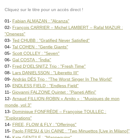
Nils LANDGREN Funk Unit : (…)
Ian LASSERRE : "Sonoridade (…)
Cliquez sur le titre pour un accès direct !
Héloïse LEFÈVRE – Paul AUDOYNA
Chad LEFKOWITZ-BROWN : "Onward
01-
Fabian ALMAZAN : "Alcanza"
LES DOIGTS DE L’HOMME : (…)
02-
François CARRIER – Michel LAMBERT – Rafal MAZUR :
Thierry MAILLARD : "Alone"
Brian McCARTHY Nonet : "The
"Oneness"
Raul MIDÓN : "Bad Ass and (…)
03-
Ted CHUBB : "Gratified Never Satisfied"
Quinsin NACHOFF : "Ethereal
04-
Tal COHEN : "Gentle Giants"
Farnell NEWTON : "Back To (…)
05-
Scott COLLEY : "Seven"
NOWHERE : "On My Way"
06-
Gal COSTA : "Índia"
OREGON : "Lantern"
Himiko PAGANOTTI : "Nebula"
07-
Fred D’OELSNITZ Trio : "Fresh Time"
PARISIEN – PEIRANI – SCHAERER
08-
Lars DANIELSSON : "Liberetto III"
Aaron PARKS : "Find The Way"
09-
András DÉS Trio : "The Worst Singer In The World"
Ivo PERELMAN – Matthew SHIPP
10-
ENDLESS FIELD : "Endless Field"
The Oscar PETERSON Trio : (…)
Roberto PIANCA : "Sub Rosa"
11-
Giovanni FALZONE Quintet : "Pianeti Affini"
REIS – DEMUTH – WILTGEN : (…)
12-
Arnaud FILLION-ROBIN « Arnito » : "Musiques de mon
Eric REVIS : "Sing Me Some (…)
monde, vol.3"
RIVERSIDE : "The New National
13-
Dominique FONFRÈDE – Françoise TOULLEC :
Myles SANKO : "Just Being Me"
Bruno SCHORP : "Into the (…)
"Explorations"
Stefan SCHULTZE Large Ensemble
14-
FREE, FLOW & FLY : "Offerings"
Louis SCLAVIS : "Loin dans (…)
15-
Paolo FRESU & Uri CAINE : "Two Minuettos [Live in Milano]"
Nicolas STEPHAN : "Unklar"
16-
Kate GENTILE : "Mannequins"