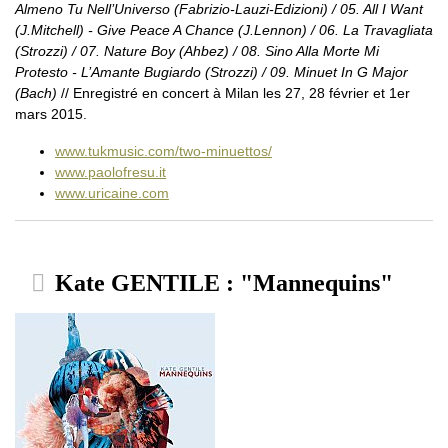
Almeno Tu Nell’Universo (Fabrizio-Lauzi-Edizioni) / 05. All I Want
(J.Mitchell) - Give Peace A Chance (J.Lennon) / 06. La Travagliata
(Strozzi) / 07. Nature Boy (Ahbez) / 08. Sino Alla Morte Mi
Protesto - L’Amante Bugiardo (Strozzi) / 09. Minuet In G Major
(Bach)
// Enregistré en concert à Milan les 27, 28 février et 1er
mars 2015.
www.tukmusic.com/two-minuettos/
www.paolofresu.it
www.uricaine.com
Kate GENTILE : "Mannequins"