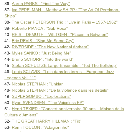
36-
Aaron PARKS : "Find The Way"
37-
Ivo PERELMAN – Matthew SHIPP : "The Art Of Perelman-
Shipp"
38-
The Oscar PETERSON Trio : "Live in Paris – 1957-1962"
39-
Roberto PIANCA : "Sub Rosa"
40-
REIS – DEMUTH – WILTGEN : "Places In Between"
41-
Eric REVIS : "Sing Me Some Cry"
42-
RIVERSIDE : "The New National Anthem"
43-
Myles SANKO : "Just Being Me"
44-
Bruno SCHORP : "Into the world"
45-
Stefan SCHULTZE Large Ensemble : "Ted The Bellshop"
46-
Louis SCLAVIS : "Loin dans les terres – European Jazz
Legends Vol. 11"
47-
Nicolas STEPHAN : "Unklar"
48-
Nicolas STEPHAN : "De la violence dans les détails"
49-
SUPERGOMBO : "Explorations"
50-
Ryan SVENDSEN : "The Voiceless EP"
51-
Henri TEXIER : "Concert anniversaire 30 ans – Maison de la
Culture d’Amiens"
52-
THE GREAT HARRY HILLMAN : "Tilt"
53-
Rémi TOULON : "Adagiorinho"