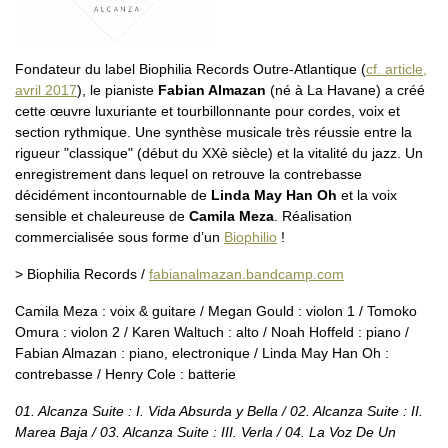
Fondateur du label Biophilia Records Outre-Atlantique (
cf. article,
avril 2017
), le pianiste
Fabian Almazan
(né à La Havane) a créé
cette œuvre luxuriante et tourbillonnante pour cordes, voix et
section rythmique. Une synthèse musicale très réussie entre la
rigueur "classique" (début du XXè siècle) et la vitalité du jazz. Un
enregistrement dans lequel on retrouve la contrebasse
décidément incontournable de
Linda May Han Oh
et la voix
sensible et chaleureuse de
Camila Meza
. Réalisation
commercialisée sous forme d’un
Biophilio
!
> Biophilia Records /
fabianalmazan.bandcamp.com
Camila Meza : voix & guitare / Megan Gould : violon 1 / Tomoko
Omura : violon 2 / Karen Waltuch : alto / Noah Hoffeld : piano /
Fabian Almazan : piano, electronique / Linda May Han Oh :
contrebasse / Henry Cole : batterie
01. Alcanza Suite : I. Vida Absurda y Bella / 02. Alcanza Suite : II.
Marea Baja / 03. Alcanza Suite : III. Verla / 04. La Voz De Un