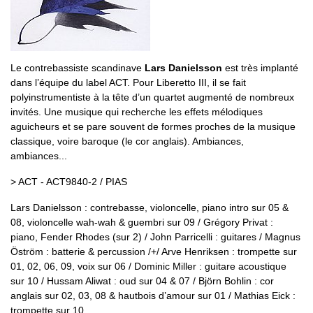
Le contrebassiste scandinave
Lars Danielsson
est très implanté
dans l’équipe du label ACT. Pour Liberetto III, il se fait
polyinstrumentiste à la tête d’un quartet augmenté de nombreux
invités. Une musique qui recherche les effets mélodiques
aguicheurs et se pare souvent de formes proches de la musique
classique, voire baroque (le cor anglais). Ambiances,
ambiances...
> ACT - ACT9840-2 / PIAS
Lars Danielsson : contrebasse, violoncelle, piano intro sur 05 &
08, violoncelle wah-wah & guembri sur 09 / Grégory Privat :
piano, Fender Rhodes (sur 2) / John Parricelli : guitares / Magnus
Öström : batterie & percussion /+/ Arve Henriksen : trompette sur
01, 02, 06, 09, voix sur 06 / Dominic Miller : guitare acoustique
sur 10 / Hussam Aliwat : oud sur 04 & 07 / Björn Bohlin : cor
anglais sur 02, 03, 08 & hautbois d’amour sur 01 / Mathias Eick :
trompette sur 10