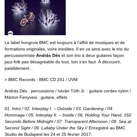
Le label hongrois BMC est toujours à l’affût de musiques et de
formations originales, voire insolites. Il en va ainsi avec le trio du
percussionniste
András Dés
et son trio à deux guitares façon
jazz-folk pas désagréable du tout, loin s’en faut. À découvrir,
paisiblement...
> BMC Records - BMC CD 241 / UVM
András Dés : percussions / István Tóth Jr. : guitare cordes nylon /
Márton Fenyvesi : guitare, effets
01. Intro / 02. Interplay I. – Outside / 03. Gardening / 04.
Hommage / 05. Interplay II. – Inside / 06. Holding Your Hand, 150
Seconds Before Midnight / 07. Transparent Afternoon / 08. Sea at
Second Sight / 09. Lullaby Under the Sky
// Enregistré au BMC
Studio de Budapest les 24 et 25 février 2017.