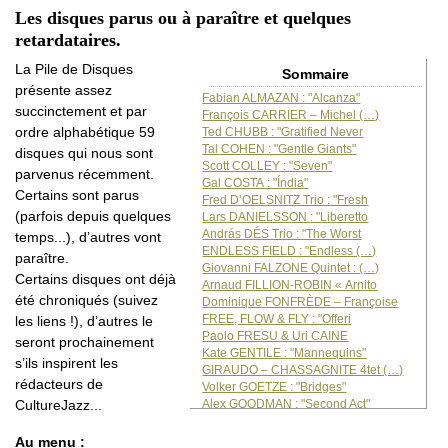
Les disques parus ou à paraître et quelques
retardataires.
La Pile de Disques
Sommaire
présente assez
Fabian ALMAZAN : "Alcanza"
succinctement et par
François CARRIER – Michel (…)
ordre alphabétique 59
Ted CHUBB : "Gratified Never
Tal COHEN : "Gentle Giants"
disques qui nous sont
Scott COLLEY : "Seven"
parvenus récemment.
Gal COSTA : "Índia"
Certains sont parus
Fred D’OELSNITZ Trio : "Fresh
(parfois depuis quelques
Lars DANIELSSON : "Liberetto
András DÉS Trio : "The Worst
temps...), d’autres vont
ENDLESS FIELD : "Endless (…)
paraître.
Giovanni FALZONE Quintet : (…)
Certains disques ont déjà
Arnaud FILLION-ROBIN « Arnito
été chroniqués (suivez
Dominique FONFRÈDE – Françoise
FREE, FLOW & FLY : "Offeri
les liens !), d’autres le
Paolo FRESU & Uri CAINE
seront prochainement
Kate GENTILE : "Mannequins"
s’ils inspirent les
GIRAUDO – CHASSAGNITE 4tet (…)
rédacteurs de
Volker GOETZE : "Bridges"
Alex GOODMAN : "Second Act"
CultureJazz...
GRAND ORCHESTRE DU TRICOT (…)
Ahmad JAMAL : "Marseille"
Au menu :