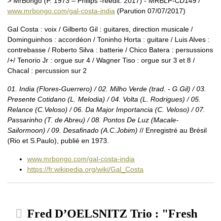
> MrBongo (P. 1973 – Philips -réédit. 2017) - MRBLP-CD149 /
www.mrbongo.com/gal-costa-india
(Parution 07/07/2017)
Gal Costa : voix / Gilberto Gil : guitares, direction musicale /
Dominguinhos : accordéon / Toninho Horta : guitare / Luis Alves :
contrebasse / Roberto Silva : batterie / Chico Batera : persussions
/+/ Tenorio Jr : orgue sur 4 / Wagner Tiso : orgue sur 3 et 8 /
Chacal : percussion sur 2
01. India (Flores-Guerrero) / 02. Milho Verde (trad. - G.Gil) / 03.
Presente Cotidano (L. Melodia) / 04. Volta (L. Rodrigues) / 05.
Relance (C.Veloso) / 06. Da Major Importancia (C. Veloso) / 07.
Passarinho (T. de Abreu) / 08. Pontos De Luz (Macale-
Sailormoon) / 09. Desafinado (A.C.Jobim)
// Enregistré au Brésil
(Rio et S.Paulo), publié en 1973.
www.mrbongo.com/gal-costa-india
https://fr.wikipedia.org/wiki/Gal_Costa
Fred D’OELSNITZ Trio : "Fresh