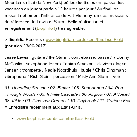
Mountains (État de New York) où les duettistes ont passé des
vacances en jouant parfois 12 heures par jour ! Au final, on
ressent nettement l’influence de Pat Metheny, un des musiciens
de référence de Lewis et Sturm. Belle réalisation et
enregistrement (
Biophilio !
) très agréable.
> Biophilia Records /
www.biophiliarecords.com/Endless-Field
(parution 23/06/2017)
Jesse Lewis : guitare / Ike Sturm : contrebasse, basse /+/ Donny
McCaslin : saxophone ténor / Fabian Almazan : claviers / Ingrid
Jensen : trompette / Nadje Noordhuis : bugle / Chris Dingman :
vibraphone / Rich Stein : percussion / Misty Ann Sturm : voix.
01. Unending Season / 02. Ember / 03. Supermoon / 04. Run
Through Woods / 05. Infinite Cascade / 06. Airglow / 07. A Voice /
08. Kilde / 09. Dinosaur Dreams / 10. Daybreak / 11. Curious Fox
// Enregistré récemment aux États-Unis.
www.biophiliarecords.com/Endless.Field