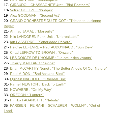
Nicolas STEPHAN : "De la (…)
SUPERGOMBO : "Explorations"
17-
GIRAUDO – CHASSAGNITE 4tet : "Bird Feathers"
Ryan SVENDSEN : "The Voiceless
18-
Volker GOETZE : "Bridges"
Henri TEXIER : "Concert (…)
19-
Alex GOODMAN : "Second Act"
THE GREAT HARRY HILLMAN : (…)
20-
GRAND ORCHESTRE DU TRICOT : "Tribute to Lucienne
Rémi TOULON : "Adagiorinho"
Boyer"
TRIÓ KONTRASZT : "From Dyonisi
TRILLO DE ANGELIS Quartet (…)
21-
Ahmad JAMAL : "Marseille"
Torben WALDORFF : "Holiday (…)
22-
Nils LANDGREN Funk Unit : "Unbreakable"
Walt WEISKOPF : "Fountain (…)
23-
Ian LASSERRE : "Sonoridade Pólvora"
WEST COAST VOCALISTS : "Une
24-
Héloïse LEFÈVRE – Paul AUDOYNAUD : "Sun Dew"
ZIMMERLIN – STOFFNER – MEIER
25-
Chad LEFKOWITZ-BROWN : "Onward"
26-
LES DOIGTS DE L’HOMME : "Le cœur des vivants"
27-
Thierry MAILLARD : "Alone"
28-
Brian McCARTHY Nonet : "The Better Angels Of Our Nature"
29-
Raul MIDÓN : "Bad Ass and Blind"
30-
Quinsin NACHOFF : "Ethereal Trio"
31-
Farnell NEWTON : "Back To Earth"
32-
NOWHERE : "On My Way"
33-
OREGON : "Lantern"
34-
Himiko PAGANOTTI : "Nebula"
35-
PARISIEN – PEIRANI – SCHAERER – WOLLNY : "Out of
Land"