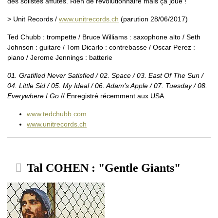
des solistes affûtés. Rien de révolutionnaire mais ça joue !
> Unit Records /
www.unitrecords.ch
(parution 28/06/2017)
Ted Chubb : trompette / Bruce Williams : saxophone alto / Seth
Johnson : guitare / Tom Dicarlo : contrebasse / Oscar Perez :
piano / Jerome Jennings : batterie
01. Gratified Never Satisfied / 02. Space / 03. East Of The Sun /
04. Little Sid / 05. My Ideal / 06. Adam’s Apple / 07. Tuesday / 08.
Everywhere I Go
// Enregistré récemment aux USA.
www.tedchubb.com
www.unitrecords.ch
Tal COHEN : "Gentle Giants"