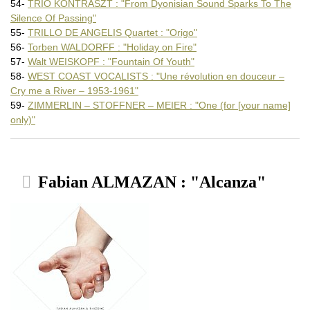
54-
TRIÓ KONTRASZT : "From Dyonisian Sound Sparks To The
Silence Of Passing"
55-
TRILLO DE ANGELIS Quartet : "Origo"
56-
Torben WALDORFF : "Holiday on Fire"
57-
Walt WEISKOPF : "Fountain Of Youth"
58-
WEST COAST VOCALISTS : "Une révolution en douceur –
Cry me a River – 1953-1961"
59-
ZIMMERLIN – STOFFNER – MEIER : "One (for [your name]
only)"
Fabian ALMAZAN : "Alcanza"