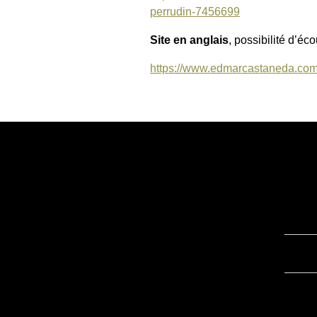
perrudin-7456699
Site en anglais
, possibilité d’é
https://www.edmarcastaneda.com