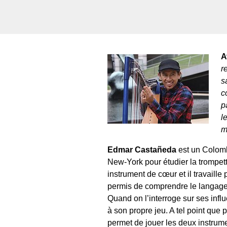
A
r
s
c
p
l
m
Edmar Castañeda
est un Colombi
New-York pour étudier la trompett
instrument de cœur et il travaille
permis de comprendre le langage d
Quand on l’interroge sur ses influ
à son propre jeu. A tel point que 
permet de jouer les deux instrume