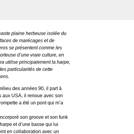
 vaste plaine herbeuse isolée du
rfaces de marécages et de
eros
se présentent comme les
orteuse d’une vraie culture, en
era
utilise principalement la harpe,
des particularités de cette
iens.
milieu des années 90, il part à
us aux USA, il renoue avec son
 trompette a été un pont qui m’a
a incorporé son groove et son funk
 harpe et d’une basse qui lui
oint en collaboration avec un