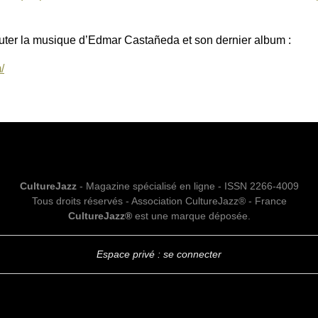
couter la musique d’Edmar Castañeda et son dernier album :
/
CultureJazz
- Magazine spécialisé en ligne - ISSN 2266-4009
Tous droits réservés - Association CultureJazz® - France
CultureJazz®
est une marque déposée.
Espace privé : se connecter