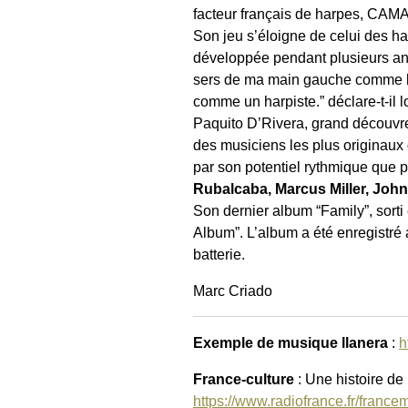
facteur français de harpes, CAM
Son jeu s’éloigne de celui des ha
développée pendant plusieurs ann
sers de ma main gauche comme le 
comme un harpiste.” déclare-t-il l
Paquito D’Rivera, grand découvreur
des musiciens les plus originaux 
par son potentiel rythmique que 
Rubalcaba, Marcus Miller, John
Son dernier album “Family”, sorti
Album”. L’album a été enregistré
batterie.
Marc Criado
Exemple de musique llanera
:
h
France-culture
: Une histoire de
https://www.radiofrance.fr/franc