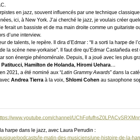
AC.
rpistes en jazz, souvent influencés par une technique classique.
ées, ici, à New York. J’ai cherché le jazz, je voulais créer q
ferait un bassiste et de ma main droite comme un guitariste ou
ors d’une interview.
 de talents, le repère. Il dira d’Edmar : “Il a sorti la harpe de 
de la scène new-yorkaise”. Il faut dire qu’Edmar Castañeda est 
par son énergie phénoménale. Depuis, Il a joué avec les plus gr
 Patitucci, Hamilton de Holanda, Hiromi Uehara
…
 en 2021, a été nominé aux “
Latin Grammy Awards
” dans la cat
 avec
Andrea Tierra
à la voix,
Shlomi Cohen
au saxophone so
ttps://www.youtube.com/channel/UChFofufhsZ0LPACvSRXM
 la harpe dans le jazz, avec Laura Perrudin :
emusique/podcasts/le-matin-des-musiciens/une-histoire-de-la-har