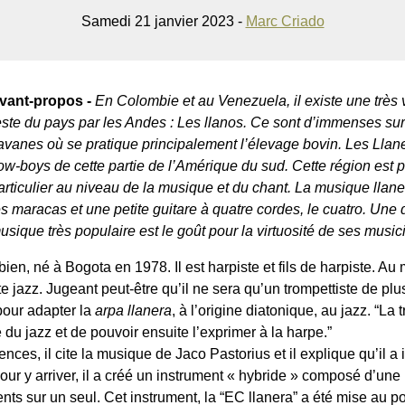
Samedi 21 janvier 2023 -
Marc Criado
vant-propos -
En Colombie et au Venezuela, il existe une très
este du pays par les Andes : Les
llanos
. Ce sont d’immenses su
avanes où se pratique principalement l’élevage bovin. Les
Llan
ow-boys de cette partie de l’Amérique du sud. Cette région est p
articulier au niveau de la musique et du chant. La musique
llan
es maracas et une petite guitare à quatre cordes, le
cuatro
. Une 
usique très populaire est le goût pour la virtuosité de ses music
en, né à Bogota en 1978. Il est harpiste et fils de harpiste. Au 
e jazz. Jugeant peut-être qu’il ne sera qu’un trompettiste de pl
 pour adapter la
arpa llanera
, à l’origine diatonique, au jazz. “La
u jazz et de pouvoir ensuite l’exprimer à la harpe.”
ences, il cite la musique de Jaco Pastorius et il explique qu’il 
pour y arriver, il a créé un instrument « hybride » composé d’une
nts sur un seul. Cet instrument, la “EC llanera” a été mise au p