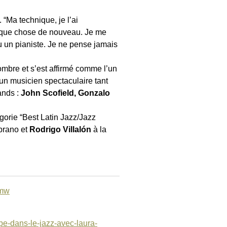
 “Ma technique, je l’ai
uelque chose de nouveau. Je me
 un pianiste. Je ne pense jamais
l’ombre et s’est affirmé comme l’un
un musicien spectaculaire tant
ands :
John Scofield, Gonzalo
égorie “Best Latin Jazz/Jazz
prano et
Rodrigo Villalón
à la
nmw
pe-dans-le-jazz-avec-laura-