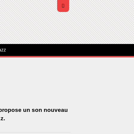
azz
l propose un son nouveau
z.