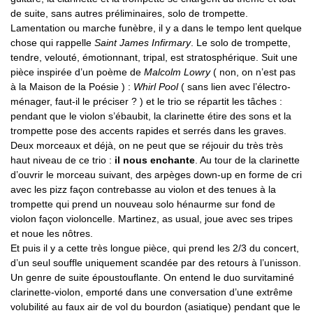
de suite, sans autres préliminaires, solo de trompette.
Lamentation ou marche funèbre, il y a dans le tempo lent quelque
chose qui rappelle
Saint James Infirmary
. Le solo de trompette,
tendre, velouté, émotionnant, tripal, est stratosphérique. Suit une
pièce inspirée d’un poème de
Malcolm Lowry
( non, on n’est pas
à la Maison de la Poésie ) :
Whirl Pool
( sans lien avec l’électro-
ménager, faut-il le préciser ? ) et le trio se répartit les tâches :
pendant que le violon s’ébaubit, la clarinette étire des sons et la
trompette pose des accents rapides et serrés dans les graves.
Deux morceaux et déjà, on ne peut que se réjouir du très très
haut niveau de ce trio :
il nous enchante
. Au tour de la clarinette
d’ouvrir le morceau suivant, des arpèges down-up en forme de cri
avec les pizz façon contrebasse au violon et des tenues à la
trompette qui prend un nouveau solo hénaurme sur fond de
violon façon violoncelle. Martinez, as usual, joue avec ses tripes
et noue les nôtres.
Et puis il y a cette très longue pièce, qui prend les 2/3 du concert,
d’un seul souffle uniquement scandée par des retours à l’unisson.
Un genre de suite époustouflante. On entend le duo survitaminé
clarinette-violon, emporté dans une conversation d’une extrême
volubilité au faux air de vol du bourdon (asiatique) pendant que le