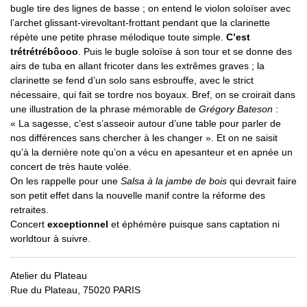
bugle tire des lignes de basse ; on entend le violon soloïser avec
l’archet glissant-virevoltant-frottant pendant que la clarinette
répète une petite phrase mélodique toute simple.
C’est
trétrétrébôooo
. Puis le bugle soloïse à son tour et se donne des
airs de tuba en allant fricoter dans les extrêmes graves ; la
clarinette se fend d’un solo sans esbrouffe, avec le strict
nécessaire, qui fait se tordre nos boyaux. Bref, on se croirait dans
une illustration de la phrase mémorable de
Grégory Bateson
:
« La sagesse, c’est s’asseoir autour d’une table pour parler de
nos différences sans chercher à les changer ». Et on ne saisit
qu’à la dernière note qu’on a vécu en apesanteur et en apnée un
concert de très haute volée.
On les rappelle pour une
Salsa à la jambe de bois
qui devrait faire
son petit effet dans la nouvelle manif contre la réforme des
retraites.
Concert
exceptionnel
et éphémère puisque sans captation ni
worldtour à suivre.
Atelier du Plateau
Rue du Plateau, 75020 PARIS