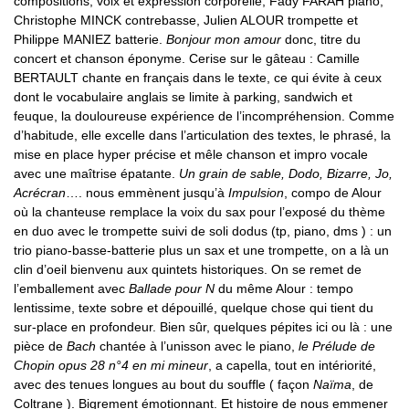
compositions, voix et expression corporelle, Fady FARAH piano,
Christophe MINCK contrebasse, Julien ALOUR trompette et
Philippe MANIEZ batterie.
Bonjour mon amour
donc, titre du
concert et chanson éponyme. Cerise sur le gâteau : Camille
BERTAULT chante en français dans le texte, ce qui évite à ceux
dont le vocabulaire anglais se limite à parking, sandwich et
feuque, la douloureuse expérience de l’incompréhension. Comme
d’habitude, elle excelle dans l’articulation des textes, le phrasé, la
mise en place hyper précise et mêle chanson et impro vocale
avec une maîtrise épatante.
Un grain de sable, Dodo, Bizarre, Jo,
Acrécran
…. nous emmènent jusqu’à
Impulsion
, compo de Alour
où la chanteuse remplace la voix du sax pour l’exposé du thème
en duo avec le trompette suivi de soli dodus (tp, piano, dms ) : un
trio piano-basse-batterie plus un sax et une trompette, on a là un
clin d’oeil bienvenu aux quintets historiques. On se remet de
l’emballement avec
Ballade pour N
du même Alour : tempo
lentissime, texte sobre et dépouillé, quelque chose qui tient du
sur-place en profondeur. Bien sûr, quelques pépites ici ou là : une
pièce de
Bach
chantée à l’unisson avec le piano,
le Prélude de
Chopin opus 28 n°4 en mi mineur
, a capella, tout en intériorité,
avec des tenues longues au bout du souffle ( façon
Naïma
, de
Coltrane ). Bigrement émotionnant. Et histoire de nous emmener