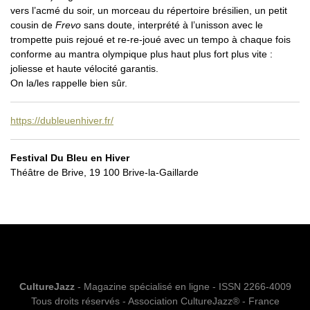
vers l’acmé du soir, un morceau du répertoire brésilien, un petit
cousin de
Frevo
sans doute, interprété à l’unisson avec le
trompette puis rejoué et re-re-joué avec un tempo à chaque fois
conforme au mantra olympique plus haut plus fort plus vite :
joliesse et haute vélocité garantis.
On la/les rappelle bien sûr.
https://dubleuenhiver.fr/
Festival Du Bleu en Hiver
Théâtre de Brive, 19 100 Brive-la-Gaillarde
CultureJazz
- Magazine spécialisé en ligne - ISSN 2266-4009
Tous droits réservés - Association CultureJazz® - France