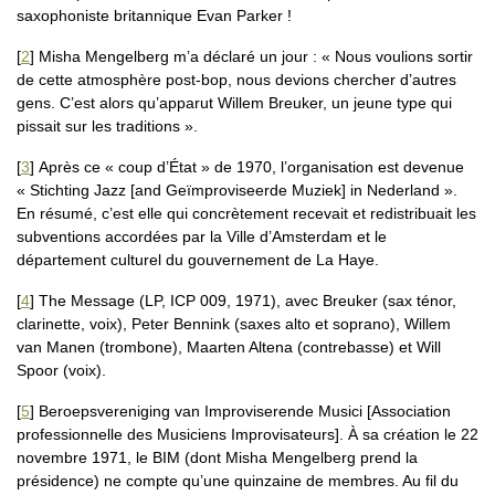
saxophoniste britannique Evan Parker !
[
2
]
Misha Mengelberg m’a déclaré un jour : « Nous voulions sortir
de cette atmosphère post-bop, nous devions chercher d’autres
gens. C’est alors qu’apparut Willem Breuker, un jeune type qui
pissait sur les traditions ».
[
3
]
Après ce « coup d’État » de 1970, l’organisation est devenue
« Stichting Jazz [and Geïmproviseerde Muziek] in Nederland ».
En résumé, c’est elle qui concrètement recevait et redistribuait les
subventions accordées par la Ville d’Amsterdam et le
département culturel du gouvernement de La Haye.
[
4
]
The Message (LP, ICP 009, 1971), avec Breuker (sax ténor,
clarinette, voix), Peter Bennink (saxes alto et soprano), Willem
van Manen (trombone), Maarten Altena (contrebasse) et Will
Spoor (voix).
[
5
]
Beroepsvereniging van Improviserende Musici [Association
professionnelle des Musiciens Improvisateurs]. À sa création le 22
novembre 1971, le BIM (dont Misha Mengelberg prend la
présidence) ne compte qu’une quinzaine de membres. Au fil du