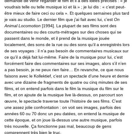
demande de venir regarder le film et il a des idées précises : « je
voudrais telle ou telle musique ici et là » ; je lui dis : « c’est peut-
être mieux de faire ceci ou cela ». Et quelques semaines plus tard
je vais au studio. Le dernier film que j’ai fait avec lui, c’est
On
Animal Locomotion
[1994]. La plupart de ses films sont des
documentaires ou des courts-métrages sur des choses qui se
passent dans le monde, et il prend de la musique jouée
localement, des sons de la rue ou des sons qu’il a enregistrés lors
de ses voyages : il n’a pas besoin de commentaires musicaux sur
ce qu’il a déjà fait lui-même. Faire de la musique pour lui, c’est
forcément faire des commentaires sur ses images, alors s’il n’en
a pas besoin, je ne peux rien faire… En revanche, ce que nous
faisons avec le Kollektief, c’est un spectacle d’une heure et demie
avec une dizaine de fragments de quatre ou cinq minutes de ses
films, et on entend parfois dans le film la musique du film sur le
film, et on ajoute de la musique live là-dessus, on parcourt son
œuvre, le spectacle traverse toute l’histoire de ses films. C’est
une assez jolie confrontation : on voit ses images, parfois des
années 60 ou 70 donc un peu datées, on entend la musique de
cette époque, et on joue là-dessus une autre musique, parfois
très nouvelle. Ça fonctionne pas mal, beaucoup de gens
comprennent très bien le truc.