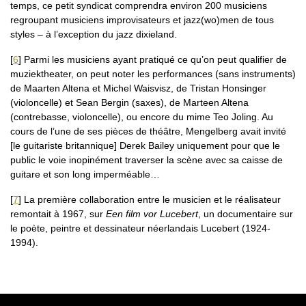
temps, ce petit syndicat comprendra environ 200 musiciens
regroupant musiciens improvisateurs et jazz(wo)men de tous
styles – à l’exception du jazz dixieland.
[
6
]
Parmi les musiciens ayant pratiqué ce qu’on peut qualifier de
muziektheater, on peut noter les performances (sans instruments)
de Maarten Altena et Michel Waisvisz, de Tristan Honsinger
(violoncelle) et Sean Bergin (saxes), de Marteen Altena
(contrebasse, violoncelle), ou encore du mime Teo Joling. Au
cours de l’une de ses pièces de théâtre, Mengelberg avait invité
[le guitariste britannique] Derek Bailey uniquement pour que le
public le voie inopinément traverser la scène avec sa caisse de
guitare et son long imperméable…
[
7
]
La première collaboration entre le musicien et le réalisateur
remontait à 1967, sur
Een film vor Lucebert
, un documentaire sur
le poète, peintre et dessinateur néerlandais Lucebert (1924-
1994).