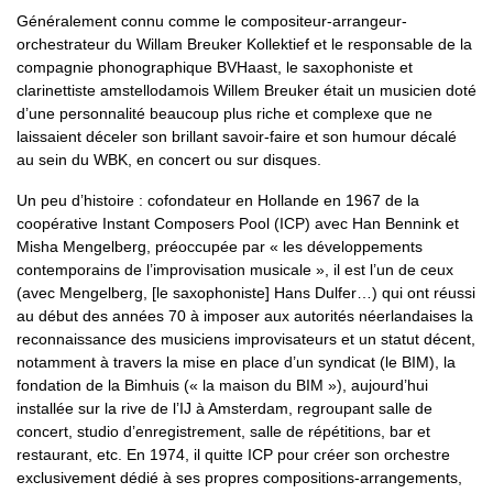
Généralement connu comme le compositeur-arrangeur-
orchestrateur du Willam Breuker Kollektief et le responsable de la
compagnie phonographique BVHaast, le saxophoniste et
clarinettiste amstellodamois Willem Breuker était un musicien doté
d’une personnalité beaucoup plus riche et complexe que ne
laissaient déceler son brillant savoir-faire et son humour décalé
au sein du WBK, en concert ou sur disques.
Un peu d’histoire : cofondateur en Hollande en 1967 de la
coopérative Instant Composers Pool (ICP) avec Han Bennink et
Misha Mengelberg, préoccupée par « les développements
contemporains de l’improvisation musicale », il est l’un de ceux
(avec Mengelberg, [le saxophoniste] Hans Dulfer…) qui ont réussi
au début des années 70 à imposer aux autorités néerlandaises la
reconnaissance des musiciens improvisateurs et un statut décent,
notamment à travers la mise en place d’un syndicat (le BIM), la
fondation de la Bimhuis (« la maison du BIM »), aujourd’hui
installée sur la rive de l’IJ à Amsterdam, regroupant salle de
concert, studio d’enregistrement, salle de répétitions, bar et
restaurant, etc. En 1974, il quitte ICP pour créer son orchestre
exclusivement dédié à ses propres compositions-arrangements,