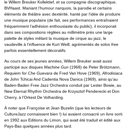
le Willem Breuker Kollektief, et sa compagnie discographique,
BVHaast. Maniant l’humour narquois, la parodie et certains
éléments de théâtre avec dextérité, hanté par l’idée de produire
une musique populaire (de fait, ses performances entraînaient
fréquemment l’adhésion enthousiaste du public), il incorporait
dans ses compositions réglées au millimètre près une large
palette de styles mêlant la musique de cirque au jazz, le
vaudeville à l’influence de Kurt Weill, agrémentés de solos
free
parfois essentiellement décoratifs.
Au cours de ses jeunes années, Willem Breuker avait aussi
participé aux disques
Machine Gun
(1968) de Peter Brötzmann,
Requiem for Che Guevara
de Fred Van Hove (1969),
Afrodisiaca
de John Tchicai And Cadentia Nova Danica (1969), ainsi qu’au
Baden-Baden Free Jazz Orchestra conduit par Lester Bowie, au
New Eternal Rhythm Orchestra de Krzysztof Penderecki et Don
Cherry, à l’Orkest De Volharding.
À noter que Françoise et Jean Buzelin (que les lecteurs de
CultureJazz connaissent bien !) lui avaient consacré un livre sorti
en 1992 aux Editions du Limon, qui avait été traduit et édité aux
Pays-Bas quelques années plus tard.