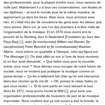
des professionnels, pour la plupart d’entre nous, nous venions de
nulle part. Maintenant il y a tous ces conservatoires, ces études et
ces diplômes – et tout le monde joue de la même manière, ils
apprennent ça dans les livres. Mais nous, nous arrivions avec
rien, et c’était très dur de convaincre les gens avec les idéaux que
nous avions. Alors oui, je suis l’un des premiers à m’être mêlé de
l’organisation de la musique. Et en 1970 nous avons pris le
pouvoir de la Stichting Jazz in Nederland [Fondation du Jazz des
Pays-Bas]
[
3
]
, avec [le tromboniste] Willem van Manen, [le
saxophoniste] Peter Bennink et [le contrebassiste] Maarten
Altena ; nous avions un quartette à l’époque, celui qui figure sur
The Message
[
4
]
. On était allés un soir à l’une de leurs réunions,
et on leur avait demandé : « Que faites-vous pour la nouvelle
scène, pour nous ? Vous devriez vous occuper de notre future vie
sociale, nous ne voulons pas pratiquer la musique comme un
passe-temps ». Ça les a tellement fait chier qu’on soit intervenus
dans leur réunion qu’ils ont dit : « OK, prenez le relais, faites ce
que vous voulez ! ». Et ils sont partis en nous laissant le tout.
Alors fin 1971, nous avons monté le BIM
[
5
]
, pour avoir une
organisation professionnelle de musiciens de jazz et de musique
improvisée. Nous voulions que ça soit ouvert à tout le monde, la