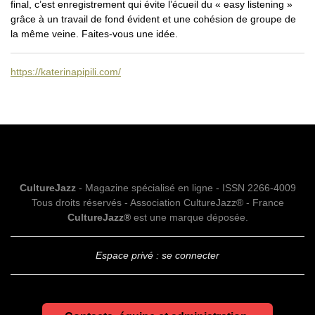
final, c’est enregistrement qui évite l’écueil du « easy listening »
grâce à un travail de fond évident et une cohésion de groupe de
la même veine. Faites-vous une idée.
https://katerinapipili.com/
CultureJazz
- Magazine spécialisé en ligne - ISSN 2266-4009
Tous droits réservés - Association CultureJazz® - France
CultureJazz®
est une marque déposée.
Espace privé : se connecter