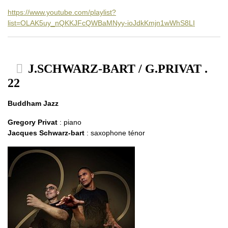
https://www.youtube.com/playlist?
list=OLAK5uy_nQKKJFcQWBaMNyy-ioJdkKmjn1wWhS8LI
J.SCHWARZ-BART / G.PRIVAT .
22
Buddham Jazz
Gregory Privat
: piano
Jacques Schwarz-bart
: saxophone ténor