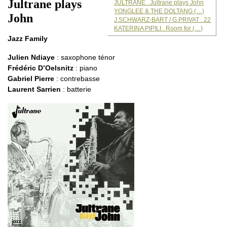
Jultrane plays
JULTRANE . Jultrane plays John
YONGLEE & THE DOLTANG (…)
John
J.SCHWARZ-BART / G.PRIVAT . 22
KATERINA PIPILI . Room for (…)
Jazz Family
Julien Ndiaye
: saxophone ténor
Frédéric D’Oelsnitz
: piano
Gabriel Pierre
: contrebasse
Laurent Sarrien
: batterie