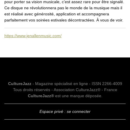
pour porter sa vision musicale, c’est assez rare pour être signalé.
Ce disque ne révolutionnera pas le monde de la musique mais il
est réalisé avec générosité, application et accompagnera
parfaitement vos soirées estivales décontractées. À vous de voir.
https://www.jenallenmusic.com/
CultureJazz
- Magazine spécialisé en ligne - ISSN 2266-4009
Tous droits réservés - Association CultureJazz® - France
CultureJazz®
est une marque déposée.
Espace privé : se connecter