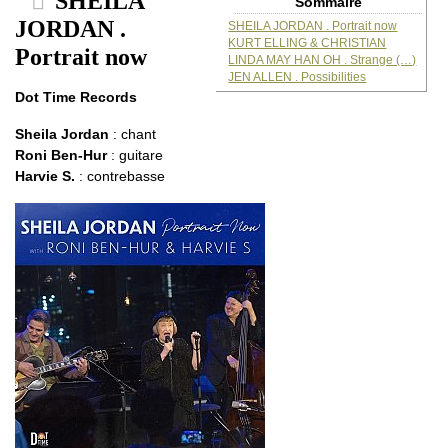
SHEILA
Sommaire
JORDAN .
SHEILA JORDAN . Portrait now
KURT ELLING & CHRISTIAN
Portrait now
LINDA MAY HAN OH . Strange (…)
JEN ALLEN . Possibilities
Dot Time Records
Sheila Jordan
: chant
Roni Ben-Hur
: guitare
Harvie S.
: contrebasse