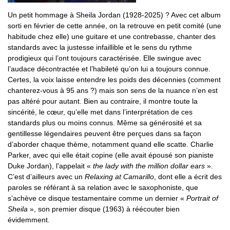
Un petit hommage à Sheila Jordan (1928-2025) ? Avec cet album
sorti en février de cette année, on la retrouve en petit comité (une
habitude chez elle) une guitare et une contrebasse, chanter des
standards avec la justesse infaillible et le sens du rythme
prodigieux qui l’ont toujours caractérisée. Elle swingue avec
l’audace décontractée et l’habileté qu’on lui a toujours connue.
Certes, la voix laisse entendre les poids des décennies (comment
chanterez-vous à 95 ans ?) mais son sens de la nuance n’en est
pas altéré pour autant. Bien au contraire, il montre toute la
sincérité, le cœur, qu’elle met dans l’interprétation de ces
standards plus ou moins connus. Même sa générosité et sa
gentillesse légendaires peuvent être perçues dans sa façon
d’aborder chaque thème, notamment quand elle scatte. Charlie
Parker, avec qui elle était copine (elle avait épousé son pianiste
Duke Jordan), l’appelait «
the lady with the million dollar ears
».
C’est d’ailleurs avec un
Relaxing at Camarillo
, dont elle a écrit des
paroles se référant à sa relation avec le saxophoniste, que
s’achève ce disque testamentaire comme un dernier «
Portrait of
Sheila
», son premier disque (1963) à réécouter bien
évidemment.