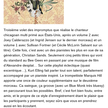
Troisième volet des impromptus que réalise le chanteur
chicagoan multi primé aux États-Unis, après un volume 2 avec
Joey Calderazzo (et Ingrid Jensen sur le dernier morceau) et un
volume 1 avec Sullivan Fortner (et Cécile McLorin Salvant sur un
titre). Cette fois, c’est avec un des pianistes les plus en vue de sa
génération, Christian Sands. Seulement cinq petits titres qui vont
du standard au Bee Gees en passant par une musique de film
d’Alexandre desplat… Sur cette playlist éclectique (quasi
excentrique…), Kurt Elling fait parler tout son talent, parfaitement
accompagné par un pianiste inspiré. Le trompettiste Marquis Hill
apporte une once de couleur supplémentaire sur le deuxième
morceau. Ca swingue, ça groove (avec un Blue Monk très bluesy)
en parcourant tous les possibles. Bref, c’est fort bien foutu, entre
amis, et le propre de ce style d’enregistrement étant le plaisir que
les participants y prennent, soyez sûrs que vous en prendrez
aussi en les écoutant.