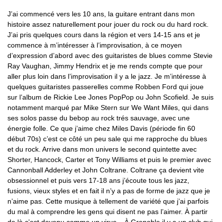
J’ai commencé vers les 10 ans, la guitare entrant dans mon
histoire assez naturellement pour jouer du rock ou du hard rock.
J’ai pris quelques cours dans la région et vers 14-15 ans et je
commence à m’intéresser à l’improvisation, à ce moyen
d’expression d’abord avec des guitaristes de blues comme Stevie
Ray Vaughan, Jimmy Hendrix et je me rends compte que pour
aller plus loin dans l’improvisation il y a le jazz. Je m’intéresse à
quelques guitaristes passerelles comme Robben Ford qui joue
sur l’album de Rickie Lee Jones PopPop ou John Scofield. Je suis
notamment marqué par Mike Stern sur We Want Miles, qui dans
ses solos passe du bebop au rock trés sauvage, avec une
énergie folle. Ce que j’aime chez Miles Davis (période fin 60
début 70s) c’est ce côté un peu sale qui me rapproche du blues
et du rock. Arrive dans mon univers le second quintette avec
Shorter, Hancock, Carter et Tony Williams et puis le premier avec
Cannonball Adderley et John Coltrane. Coltrane ça devient vite
obsessionnel et puis vers 17-18 ans j’écoute tous les jazz,
fusions, vieux styles et en fait il n’y a pas de forme de jazz que je
n’aime pas. Cette musique à tellement de variété que j’ai parfois
du mal à comprendre les gens qui disent ne pas l’aimer. À partir