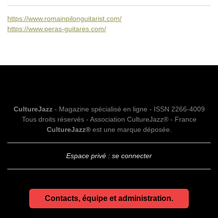
https://www.romainpilonguitarist.com/
https://www.peras-guitares.com/
CultureJazz
- Magazine spécialisé en ligne - ISSN 2266-4009
Tous droits réservés - Association CultureJazz® - France
CultureJazz®
est une marque déposée.
Espace privé : se connecter
Contacts, équipe et administration.