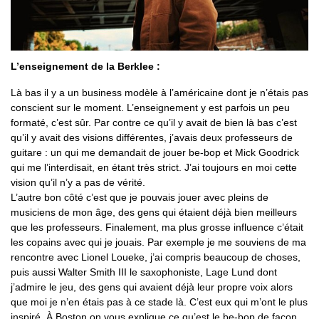
L’enseignement de la Berklee :
Là bas il y a un business modèle à l’américaine dont je n’étais pas
conscient sur le moment. L’enseignement y est parfois un peu
formaté, c’est sûr. Par contre ce qu’il y avait de bien là bas c’est
qu’il y avait des visions différentes, j’avais deux professeurs de
guitare : un qui me demandait de jouer be-bop et Mick Goodrick
qui me l’interdisait, en étant très strict. J’ai toujours en moi cette
vision qu’il n’y a pas de vérité.
L’autre bon côté c’est que je pouvais jouer avec pleins de
musiciens de mon âge, des gens qui étaient déjà bien meilleurs
que les professeurs. Finalement, ma plus grosse influence c’était
les copains avec qui je jouais. Par exemple je me souviens de ma
rencontre avec Lionel Loueke, j’ai compris beaucoup de choses,
puis aussi Walter Smith III le saxophoniste, Lage Lund dont
j’admire le jeu, des gens qui avaient déjà leur propre voix alors
que moi je n’en étais pas à ce stade là. C’est eux qui m’ont le plus
inspiré. À Boston on vous explique ce qu’est le be-bop de façon