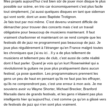
Mes projets aujourd’hui c’est bien sûr de jouer mon disque le plus
possible sur scène, en trio car économiquement c’est plus facile
tout simplement, j’ai aussi quelques disques en tant que sideman
qui vont sortir, dont un avec Baptiste Trotignon.
Je fais tout par moi même. C’est devenu vraiment difficile de
démarcher pour trouver des concerts mais c’est un travail
obligatoire pour beaucoup de musiciens maintenant. Il faut
vraiment charbonner et maintenant on se rend compte que les
festivals dit de jazz ne programment pas beaucoup de jazz. Je
joue plus régulièrement à l’étranger qu’en France malgré toutes
les chroniques que j’ai eu ici…Il y a de plus tellement de
musiciens et tellement peu de club, c’est aussi de cette réalité
dont il faut parler. Quand je vois qu’un kurt Rosenwinkel qui a
révolutionné la guitare ne joue plus pratiquement dans aucun
festival, ça pose question. Les programmateurs prennent les
gens un peu de haut en pensant qu’ils ne faut pas les effrayer,
qu’ils ne comprendront pas, c’est une erreur à mon avis. Je me
souviens avoir vu Wayne Shorter, Michael Brecker, Branford
Marsalis dans de grands festivals, et les gens n’étaient pas plus
intelligents hier qu’aujourd’hui, c’est comme ça qu’on a glissé vers
de festivals de jazz qui n’en sont plus vraiment.