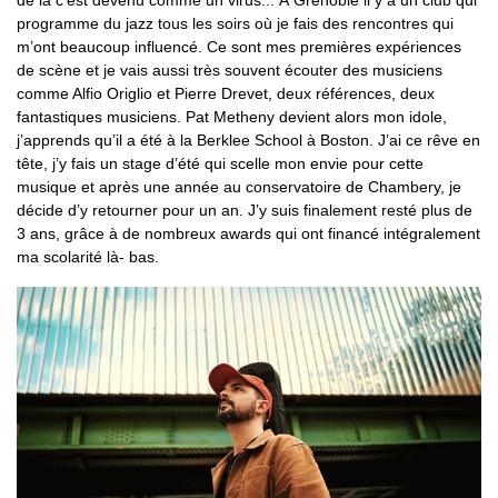
de là c’est devenu comme un virus... À Grenoble il y a un club qui
programme du jazz tous les soirs où je fais des rencontres qui
m’ont beaucoup influencé. Ce sont mes premières expériences
de scène et je vais aussi très souvent écouter des musiciens
comme Alfio Origlio et Pierre Drevet, deux références, deux
fantastiques musiciens. Pat Metheny devient alors mon idole,
j’apprends qu’il a été à la Berklee School à Boston. J’ai ce rêve en
tête, j’y fais un stage d’été qui scelle mon envie pour cette
musique et après une année au conservatoire de Chambery, je
décide d’y retourner pour un an. J’y suis finalement resté plus de
3 ans, grâce à de nombreux awards qui ont financé intégralement
ma scolarité là- bas.