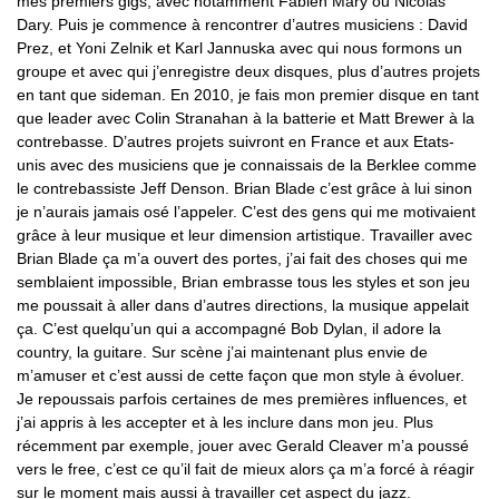
mes premiers gigs, avec notamment Fabien Mary ou Nicolas
Dary. Puis je commence à rencontrer d’autres musiciens : David
Prez, et Yoni Zelnik et Karl Jannuska avec qui nous formons un
groupe et avec qui j’enregistre deux disques, plus d’autres projets
en tant que sideman. En 2010, je fais mon premier disque en tant
que leader avec Colin Stranahan à la batterie et Matt Brewer à la
contrebasse. D’autres projets suivront en France et aux Etats-
unis avec des musiciens que je connaissais de la Berklee comme
le contrebassiste Jeff Denson. Brian Blade c’est grâce à lui sinon
je n’aurais jamais osé l’appeler. C’est des gens qui me motivaient
grâce à leur musique et leur dimension artistique. Travailler avec
Brian Blade ça m’a ouvert des portes, j’ai fait des choses qui me
semblaient impossible, Brian embrasse tous les styles et son jeu
me poussait à aller dans d’autres directions, la musique appelait
ça. C’est quelqu’un qui a accompagné Bob Dylan, il adore la
country, la guitare. Sur scène j’ai maintenant plus envie de
m’amuser et c’est aussi de cette façon que mon style à évoluer.
Je repoussais parfois certaines de mes premières influences, et
j’ai appris à les accepter et à les inclure dans mon jeu. Plus
récemment par exemple, jouer avec Gerald Cleaver m’a poussé
vers le free, c’est ce qu’il fait de mieux alors ça m’a forcé à réagir
sur le moment mais aussi à travailler cet aspect du jazz.