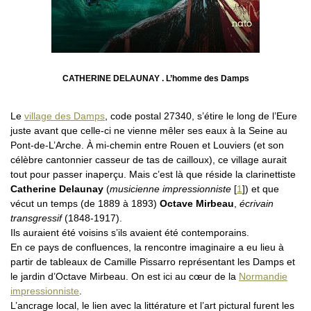
CATHERINE DELAUNAY . L’homme des Damps
Le
village des Damps
, code postal 27340, s’étire le long de l’Eure
juste avant que celle-ci ne vienne mêler ses eaux à la Seine au
Pont-de-L’Arche. À mi-chemin entre Rouen et Louviers (et son
célèbre cantonnier casseur de tas de cailloux), ce village aurait
tout pour passer inaperçu. Mais c’est là que réside la clarinettiste
Catherine Delaunay
(
musicienne impressionniste
[
1
]
) et que
vécut un temps (de 1889 à 1893)
Octave Mirbeau
,
écrivain
transgressif
(1848-1917).
Ils auraient été voisins s’ils avaient été contemporains.
En ce pays de confluences, la rencontre imaginaire a eu lieu à
partir de tableaux de Camille Pissarro représentant les Damps et
le jardin d’Octave Mirbeau. On est ici au cœur de la
Normandie
impressionniste
.
L’ancrage local, le lien avec la littérature et l’art pictural furent les