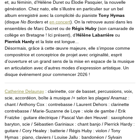
et, au féminin, d’Hélène Duret ou Élodie Pasquier, la nouvelle
génération. Chez nato, elle s’illustre en particulier sur un bel
album enregistré avec la complicité du pianiste
Tony Hymas
(disque
No Borders
et
en concert
). On la retrouve aussi dans les
ensembles de Marc Ducret ou de
Régis Huby
(son camarade de
collège en Bretagne ! Ici présent), d’
Hélène Labarrière
ou
Pierrick Hardy
et la liste est longue...
Désormais, grâce à cette œuvre majeure, elle s’impose comme
compositrice et conceptrice de projet avec originalité, esprit
d’ouverture et un grand sens de la mise en espace de la musique
en articulation avec d’autres modes d’expression artistique. Un
disque événement pour commencer 2026 !
Catherine Delaunay
: clarinette, cor de basset, percussions, voix,
scie, accordéon, boîte à musique /+ selon les plages/ Anamaz :
chant / Anthony Cox : contrebasse / Laurent Dehors : clarinette
contrebasse / Marie-Suzanne de Loye : viole de gambe / Erik
Fratzke : guitare électrique / Pascal Van den Heuvel : saxophone
baryton, scie / Sébastien Gariniaux : chant banjo / Pierrick Hardy :
guitare / Cory Healey : batterie / Régis Huby : violon / Tony
Hymas : piano, claviers / Louise Jallu : bandonéon / Sylvain