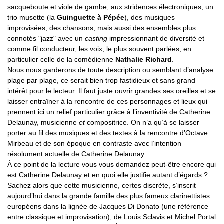
sacqueboute et viole de gambe, aux stridences électroniques, un
trio musette (la
Guinguette à Pépée
), des musiques
improvisées, des chansons, mais aussi des ensembles plus
connotés "jazz" avec un
casting
impressionnant de diversité et
comme fil conducteur, les voix, le plus souvent parlées, en
particulier celle de la comédienne
Nathalie Richard
.
Nous nous garderons de toute description ou semblant d’analyse
plage par plage, ce serait bien trop fastidieux et sans grand
intérêt pour le lecteur. Il faut juste ouvrir grandes ses oreilles et se
laisser entraîner à la rencontre de ces personnages et lieux qui
prennent ici un relief particulier grâce à l’inventivité de Catherine
Delaunay, musicienne
et
compositrice. On n’a qu’à se laisser
porter au fil des musiques et des textes à la rencontre d’Octave
Mirbeau et de son époque en contraste avec l’intention
résolument actuelle de Catherine Delaunay.
À ce point de la lecture vous vous demandez peut-être encore qui
est Catherine Delaunay et en quoi elle justifie autant d’égards ?
Sachez alors que cette musicienne, certes discrète, s’inscrit
aujourd’hui dans la grande famille des plus fameux clarinettistes
européens dans la lignée de Jacques Di Donato (une référence
entre classique et improvisation), de Louis Sclavis et Michel Portal