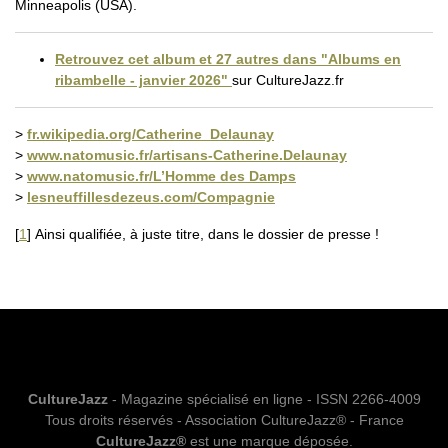
Minneapolis (USA).
Retrouvez cet album et 27 autres dans "Albums en
ribambelle - janvier 2026"
sur CultureJazz.fr
>
fr.wikipedia.org/Catherine_Delaunay
>
www.natomusic.fr/artisans-Catherine.Delaunay
>
www.natomusic.fr/L’Homme des Damps
>
lesneuffillesdezeus.com/Compagnie
[
1
]
Ainsi qualifiée, à juste titre, dans le dossier de presse !
CultureJazz
- Magazine spécialisé en ligne - ISSN 2266-4009
Tous droits réservés - Association CultureJazz® - France
CultureJazz®
est une marque déposée.