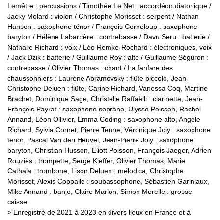
Lemêtre : percussions / Timothée Le Net : accordéon diatonique /
Jacky Molard : violon / Christophe Morisset : serpent / Nathan
Hanson : saxophone ténor / François Corneloup : saxophone
baryton / Hélène Labarrière : contrebasse / Davu Seru : batterie /
Nathalie Richard : voix / Léo Remke-Rochard : électroniques, voix
/ Jack Dzik : batterie / Guillaume Roy : alto / Guillaume Séguron :
contrebasse / Olivier Thomas : chant / La fanfare des
chaussonniers : Laurène Abramovsky : flûte piccolo, Jean-
Christophe Deluen : flûte, Carine Richard, Vanessa Coq, Martine
Brachet, Dominique Sage, Christelle Raffaëlli : clarinette, Jean-
François Payrat : saxophone soprano, Ulysse Poisson, Rachel
Annand, Léon Ollivier, Emma Coding : saxophone alto, Angèle
Richard, Sylvia Cornet, Pierre Tenne, Véronique Joly : saxophone
ténor, Pascal Van den Heuvel, Jean-Pierre Joly : saxophone
baryton, Christian Husson, Eliott Poisson, François Jaeger, Adrien
Rouziès : trompette, Serge Kieffer, Olivier Thomas, Marie
Cathala : trombone, Lison Deluen : mélodica, Christophe
Morisset, Alexis Coppalle : soubassophone, Sébastien Gariniaux,
Mike Annand : banjo, Claire Marion, Simon Morelle : grosse
caisse.
> Enregistré de 2021 à 2023 en divers lieux en France et à