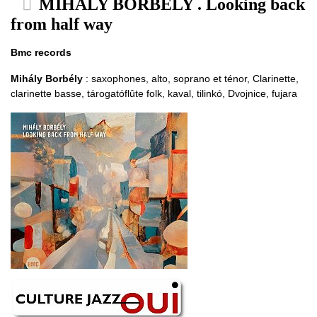
MIHÁLY BORBÉLY . Looking back
from half way
Bmc records
Mihály Borbély
: saxophones, alto, soprano et ténor, Clarinette,
clarinette basse, tárogatóflûte folk, kaval, tilinkó, Dvojnice, fujara