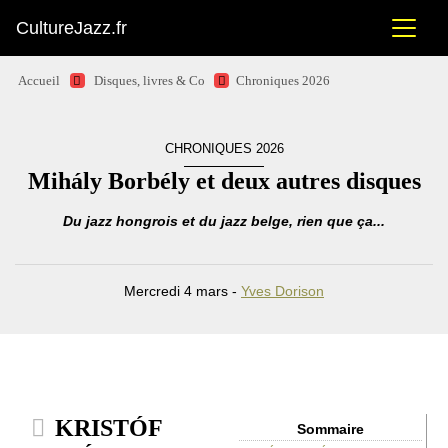
CultureJazz.fr
Accueil
Disques, livres & Co
Chroniques 2026
CHRONIQUES 2026
Mihály Borbély et deux autres disques
Du jazz hongrois et du jazz belge, rien que ça...
Mercredi 4 mars -
Yves Dorison
KRISTÓF
Sommaire