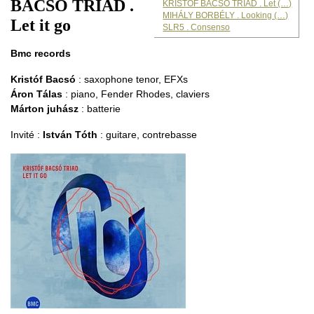
BACSÓ TRIAD .
KRISTÓF BACSÓ TRIAD . Let (…)
MIHÁLY BORBÉLY . Looking (…)
Let it go
SLR5 . Consenso
Bmc records
Kristóf Bacsó
: saxophone tenor, EFXs
Áron Tálas
: piano, Fender Rhodes, claviers
Márton juhász
: batterie
Invité :
István Tóth
: guitare, contrebasse