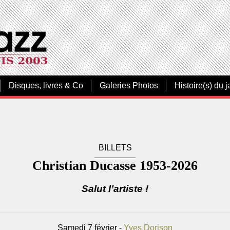
Disques, livres & Co
Galeries Photos
Histoire(s) du j
BILLETS
Christian Ducasse 1953-2026
Salut l’artiste !
Samedi 7 février -
Yves Dorison