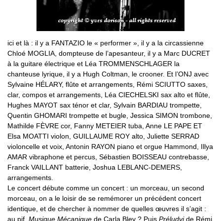
ici et là : il y a FANTAZIO le « performer », il y a la circassienne
Chloé MOGLIA, dompteuse de l’apesanteur, il y a Marc DUCRET
à la guitare électrique et Léa TROMMENSCHLAGER la
chanteuse lyrique, il y a Hugh Coltman, le crooner. Et l’ONJ avec
Sylvaine HÉLARY, flûte et arrangements, Rémi SCIUTTO saxes,
clar, compos et arrangements, Léa CIECHELSKI sax alto et flûte,
Hughes MAYOT sax ténor et clar, Sylvain BARDIAU trompette,
Quentin GHOMARI trompette et bugle, Jessica SIMON trombone,
Mathilde FÈVRE cor, Fanny METEIER tuba, Anne LE PAPE ET
Elsa MOATTI violon, GUILLAUME ROY alto, Juliette SERRAD
violoncelle et voix, Antonin RAYON piano et orgue Hammond, Illya
AMAR vibraphone et percus, Sébastien BOISSEAU contrebasse,
Franck VAILLANT batterie, Joshua LEBLANC-DEMERS,
arrangements.
Le concert débute comme un concert : un morceau, un second
morceau, on a le loisir de se remémorer un précédent concert
identique, et de chercher à nommer de quelles œuvres il s’agit :
au pif,
Musique Mécanique
de Carla Bley ? Puis
Préludvi
de Rémi