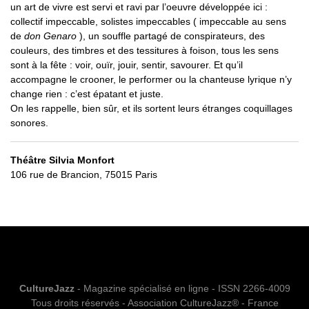
un art de vivre est servi et ravi par l’oeuvre développée ici :
collectif impeccable, solistes impeccables ( impeccable au sens
de
don Genaro
), un souffle partagé de conspirateurs, des
couleurs, des timbres et des tessitures à foison, tous les sens
sont à la fête : voir, ouïr, jouir, sentir, savourer. Et qu’il
accompagne le crooner, le performer ou la chanteuse lyrique n’y
change rien : c’est épatant et juste.
On les rappelle, bien sûr, et ils sortent leurs étranges coquillages
sonores.
Théâtre Silvia Monfort
106 rue de Brancion, 75015 Paris
CultureJazz
- Magazine spécialisé en ligne - ISSN 2266-4009
Tous droits réservés - Association CultureJazz® - France