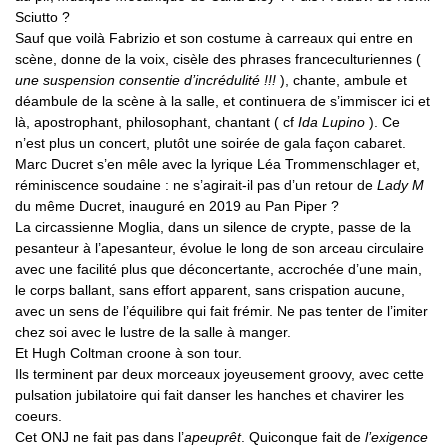
Sciutto ?
Sauf que voilà Fabrizio et son costume à carreaux qui entre en
scène, donne de la voix, cisèle des phrases franceculturiennes (
une suspension consentie d’incrédulité !!!
), chante, ambule et
déambule de la scène à la salle, et continuera de s’immiscer ici et
là, apostrophant, philosophant, chantant ( cf
Ida Lupino
). Ce
n’est plus un concert, plutôt une soirée de gala façon cabaret.
Marc Ducret s’en mêle avec la lyrique Léa Trommenschlager et,
réminiscence soudaine : ne s’agirait-il pas d’un retour de
Lady M
du même Ducret, inauguré en 2019 au Pan Piper ?
La circassienne Moglia, dans un silence de crypte, passe de la
pesanteur à l’apesanteur, évolue le long de son arceau circulaire
avec une facilité plus que déconcertante, accrochée d’une main,
le corps ballant, sans effort apparent, sans crispation aucune,
avec un sens de l’équilibre qui fait frémir. Ne pas tenter de l’imiter
chez soi avec le lustre de la salle à manger.
Et Hugh Coltman croone à son tour.
Ils terminent par deux morceaux joyeusement groovy, avec cette
pulsation jubilatoire qui fait danser les hanches et chavirer les
coeurs.
Cet ONJ ne fait pas dans l’
apeuprêt
. Quiconque fait de
l’exigence