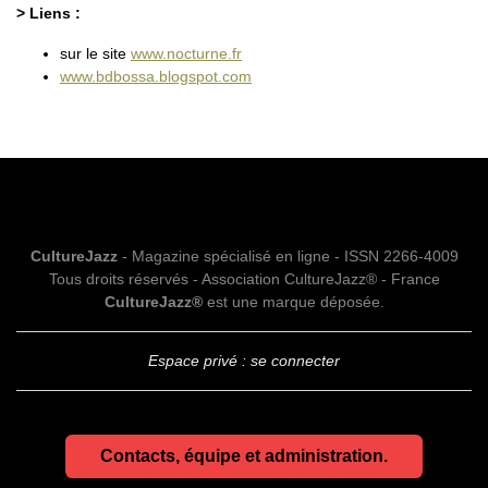
> Liens :
sur le site
www.nocturne.fr
www.bdbossa.blogspot.com
CultureJazz
- Magazine spécialisé en ligne - ISSN 2266-4009
Tous droits réservés - Association CultureJazz® - France
CultureJazz®
est une marque déposée.
Espace privé : se connecter
Contacts, équipe et administration.