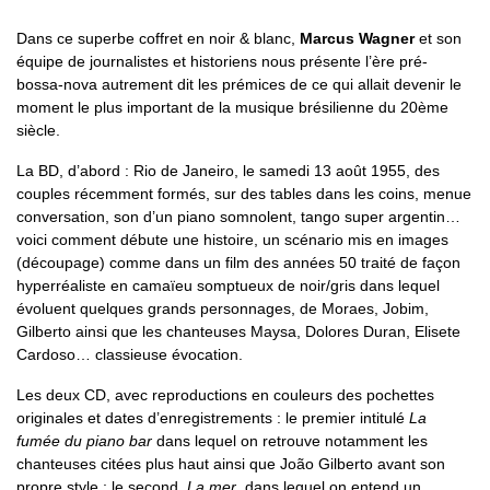
Dans ce superbe coffret en noir & blanc,
Marcus Wagner
et son
équipe de journalistes et historiens nous présente l’ère pré-
bossa-nova autrement dit les prémices de ce qui allait devenir le
moment le plus important de la musique brésilienne du 20ème
siècle.
La BD, d’abord : Rio de Janeiro, le samedi 13 août 1955, des
couples récemment formés, sur des tables dans les coins, menue
conversation, son d’un piano somnolent, tango super argentin…
voici comment débute une histoire, un scénario mis en images
(découpage) comme dans un film des années 50 traité de façon
hyperréaliste en camaïeu somptueux de noir/gris dans lequel
évoluent quelques grands personnages, de Moraes, Jobim,
Gilberto ainsi que les chanteuses Maysa, Dolores Duran, Elisete
Cardoso… classieuse évocation.
Les deux CD, avec reproductions en couleurs des pochettes
originales et dates d’enregistrements : le premier intitulé
La
fumée du piano bar
dans lequel on retrouve notamment les
chanteuses citées plus haut ainsi que João Gilberto avant son
propre style ; le second,
La mer
, dans lequel on entend un