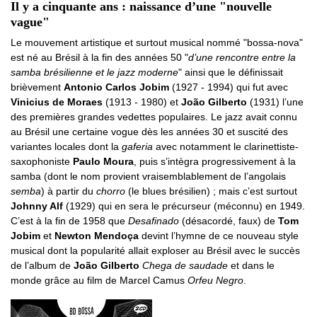
Il y a cinquante ans : naissance d’une "nouvelle
vague"
Le mouvement artistique et surtout musical nommé "bossa-nova"
est né au Brésil à la fin des années 50 "
d’une rencontre entre la
samba brésilienne et le jazz moderne
" ainsi que le définissait
brièvement
Antonio Carlos Jobim
(1927 - 1994) qui fut avec
Vinicius de Moraes
(1913 - 1980) et
João Gilberto
(1931) l’une
des premières grandes vedettes populaires. Le jazz avait connu
au Brésil une certaine vogue dès les années 30 et suscité des
variantes locales dont la
gaferia
avec notamment le clarinettiste-
saxophoniste
Paulo Moura
, puis s’intègra progressivement à la
samba (dont le nom provient vraisemblablement de l’angolais
semba
) à partir du
chorro
(le blues brésilien) ; mais c’est surtout
Johnny Alf
(1929) qui en sera le précurseur (méconnu) en 1949.
C’est à la fin de 1958 que
Desafinado
(désacordé, faux) de
Tom
Jobim
et
Newton Mendoça
devint l’hymne de ce nouveau style
musical dont la popularité allait exploser au Brésil avec le succès
de l’album de
João Gilberto
Chega de saudade
et dans le
monde grâce au film de Marcel Camus
Orfeu Negro
.