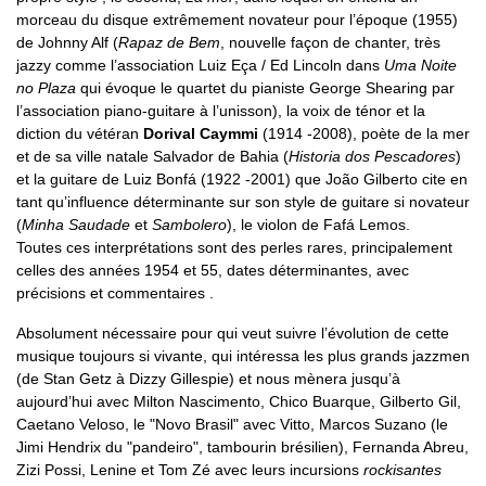
morceau du disque extrêmement novateur pour l’époque (1955)
de Johnny Alf (
Rapaz de Bem
, nouvelle façon de chanter, très
jazzy comme l’association Luiz Eça / Ed Lincoln dans
Uma Noite
no Plaza
qui évoque le quartet du pianiste George Shearing par
l’association piano-guitare à l’unisson), la voix de ténor et la
diction du vétéran
Dorival Caymmi
(1914 -2008), poète de la mer
et de sa ville natale Salvador de Bahia (
Historia dos Pescadores
)
et la guitare de Luiz Bonfá (1922 -2001) que João Gilberto cite en
tant qu’influence déterminante sur son style de guitare si novateur
(
Minha Saudade
et
Sambolero
), le violon de Fafá Lemos.
Toutes ces interprétations sont des perles rares, principalement
celles des années 1954 et 55, dates déterminantes, avec
précisions et commentaires .
Absolument nécessaire pour qui veut suivre l’évolution de cette
musique toujours si vivante, qui intéressa les plus grands jazzmen
(de Stan Getz à Dizzy Gillespie) et nous mènera jusqu’à
aujourd’hui avec Milton Nascimento, Chico Buarque, Gilberto Gil,
Caetano Veloso, le "Novo Brasil" avec Vitto, Marcos Suzano (le
Jimi Hendrix du "pandeiro", tambourin brésilien), Fernanda Abreu,
Zizi Possi, Lenine et Tom Zé avec leurs incursions
rockisantes