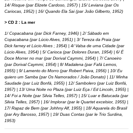
14/ Risque (par Elizete Cardoso, 1957) | 15/ Leviana (par Os
Cariocas, 1952) | 16/ Quando Ela Sai (par João Gilberto, 1952)
> CD 2 : La mer
1/ Copacabana (par Dick Farney, 1946) | 2/ Sábado em
Copacabana (par Lúcio Alves, 1951) | 3/ Tereza da Praia (par
Dick farney et Lúcio Alves ; 1954) | 4/ Valsa de uma Cidade (par
Lúcio Alves, 1954) | 5/ Carioca (par Dolores Duran, 1954) | 6/ É
Doce Morrer no mar (par Dorival Caymmi, 1954) | 7/ Canoeiro
(par Dorival Caymmi, 1954) | 8/ Madalena (par Fafá Lemos,
1955) | 9/ Lamento do Morro (par Robert Paiva, 1956) | 10/ Eu
quiero um Samba (par Os Namorados / João Donato) | 11/ Minha
Saudade (par Luiz Bonfá, 1955) | 12/ Sambolero (par Luiz Bonfá,
1957) | 13/ Uma Noite no Plaza (par Luiz Eça / Ed Lincoln, 1955) |
14/ Foi a Noite (par Silvia Telles, 1957) | 15/ Luar e Batucada (par
Silvia Telles, 1957) | 16/ Implorar (par le Quartet excelsior, 1955) |
17/ Rapaz de Bem (par Johhny Alf, 1955) | 18/ Aquarela do Brasil
(par Ary Barosso, 1957) | 19/ Duas Contas (par le Trio Surdina,
1953)