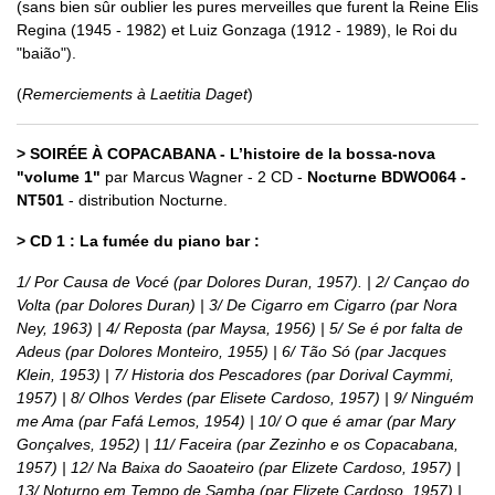
(sans bien sûr oublier les pures merveilles que furent la Reine Elis
Regina (1945 - 1982) et Luiz Gonzaga (1912 - 1989), le Roi du
"baião").
(
Remerciements à Laetitia Daget
)
> SOIRÉE À COPACABANA - L’histoire de la bossa-nova
"volume 1"
par Marcus Wagner - 2 CD -
Nocturne BDWO064 -
NT501
- distribution Nocturne.
> CD 1 : La fumée du piano bar :
1/ Por Causa de Vocé (par Dolores Duran, 1957). | 2/ Cançao do
Volta (par Dolores Duran) | 3/ De Cigarro em Cigarro (par Nora
Ney, 1963) | 4/ Reposta (par Maysa, 1956) | 5/ Se é por falta de
Adeus (par Dolores Monteiro, 1955) | 6/ Tão Só (par Jacques
Klein, 1953) | 7/ Historia dos Pescadores (par Dorival Caymmi,
1957) | 8/ Olhos Verdes (par Elisete Cardoso, 1957) | 9/ Ninguém
me Ama (par Fafá Lemos, 1954) | 10/ O que é amar (par Mary
Gonçalves, 1952) | 11/ Faceira (par Zezinho e os Copacabana,
1957) | 12/ Na Baixa do Saoateiro (par Elizete Cardoso, 1957) |
13/ Noturno em Tempo de Samba (par Elizete Cardoso, 1957) |