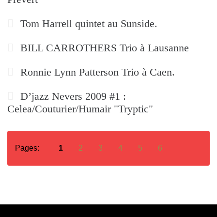
Tom Harrell quintet au Sunside.
BILL CARROTHERS Trio à Lausanne
Ronnie Lynn Patterson Trio à Caen.
D’jazz Nevers 2009 #1 :
Celea/Couturier/Humair "Tryptic"
Pages:
1
2
3
4
5
6