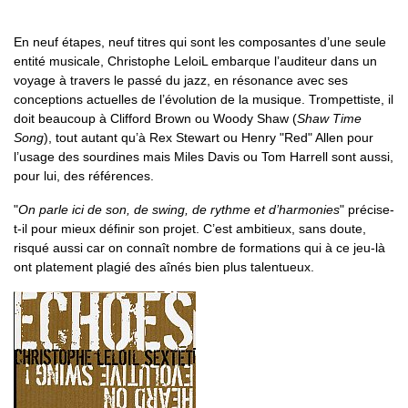
En neuf étapes, neuf titres qui sont les composantes d’une seule
entité musicale, Christophe LeloiL embarque l’auditeur dans un
voyage à travers le passé du jazz, en résonance avec ses
conceptions actuelles de l’évolution de la musique. Trompettiste, il
doit beaucoup à Clifford Brown ou Woody Shaw (
Shaw Time
Song
), tout autant qu’à Rex Stewart ou Henry "Red" Allen pour
l’usage des sourdines mais Miles Davis ou Tom Harrell sont aussi,
pour lui, des références.
"
On parle ici de son, de swing, de rythme et d’harmonies
" précise-
t-il pour mieux définir son projet. C’est ambitieux, sans doute,
risqué aussi car on connaît nombre de formations qui à ce jeu-là
ont platement plagié des aînés bien plus talentueux.