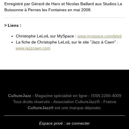
Enregistré par Gérard de Haro et Nicolas Baillard aux Studios La
Buissonne à Pernes les Fontaines en mai 2008.
> Liens :
Christophe LeLoiL sur MySpace :
www.myspace.com/leloil
La fiche de Christophe LeLoiL sur le site "Jazz à Caen" :
www.jazzcaen.com
CultureJazz
- Magazine spécialisé en ligne - ISSN 2266-4009
Tous droits réservés - Association CultureJazz® - France
CultureJazz®
est une marque déposée.
Espace privé : se connecter