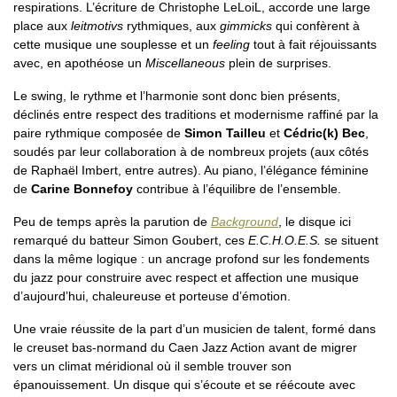
respirations. L’écriture de Christophe LeLoiL, accorde une large
place aux
leitmotivs
rythmiques, aux
gimmicks
qui confèrent à
cette musique une souplesse et un
feeling
tout à fait réjouissants
avec, en apothéose un
Miscellaneous
plein de surprises.
Le swing, le rythme et l’harmonie sont donc bien présents,
déclinés entre respect des traditions et modernisme raffiné par la
paire rythmique composée de
Simon Tailleu
et
Cédric(k) Bec
,
soudés par leur collaboration à de nombreux projets (aux côtés
de Raphaël Imbert, entre autres). Au piano, l’élégance féminine
de
Carine Bonnefoy
contribue à l’équilibre de l’ensemble.
Peu de temps après la parution de
Background
, le disque ici
remarqué du batteur Simon Goubert, ces
E.C.H.O.E.S.
se situent
dans la même logique : un ancrage profond sur les fondements
du jazz pour construire avec respect et affection une musique
d’aujourd’hui, chaleureuse et porteuse d’émotion.
Une vraie réussite de la part d’un musicien de talent, formé dans
le creuset bas-normand du Caen Jazz Action avant de migrer
vers un climat méridional où il semble trouver son
épanouissement. Un disque qui s’écoute et se réécoute avec