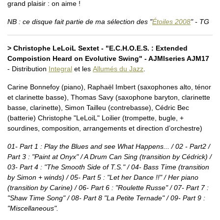
grand plaisir : on aime !
NB : ce disque fait partie de ma sélection des "
Étoiles 2008
" - TG
> Christophe LeLoiL Sextet - "E.C.H.O.E.S. : Extended
Compoistion Heard on Evolutive Swing" - AJMIseries AJM17
- Distribution
Integral
et les
Allumés du Jazz
.
Carine Bonnefoy (piano), Raphaël Imbert (saxophones alto, ténor
et clarinette basse), Thomas Savy (saxophone baryton, clarinette
basse, clarinette), Simon Tailleu (contrebasse), Cédric Bec
(batterie) Christophe "LeLoiL" Loilier (trompette, bugle, +
sourdines, composition, arrangements et direction d’orchestre)
01- Part 1 : Play the Blues and see What Happens... / 02 - Part2 /
Part 3 : "Paint at Onyx" / A Drum Can Sing (transition by Cédrick) /
03- Part 4 : "The Smooth Side of T.S." / 04- Bass Time (transition
by Simon + winds) / 05- Part 5 : "Let her Dance !!" / Her piano
(transition by Carine) / 06- Part 6 : "Roulette Russe" / 07- Part 7 :
"Shaw Time Song" / 08- Part 8 "La Petite Ternade" / 09- Part 9 :
"Miscellaneous".