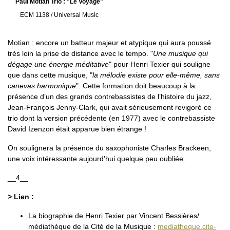
Paul Motian Trio : "Le Voyage"
ECM 1138 / Universal Music
Motian : encore un batteur majeur et atypique qui aura poussé
très loin la prise de distance avec le tempo. "
Une musique qui
dégage une énergie méditative
" pour Henri Texier qui souligne
que dans cette musique, "
la mélodie existe pour elle-même, sans
canevas harmonique
". Cette formation doit beaucoup à la
présence d’un des grands contrebassistes de l’histoire du jazz,
Jean-François Jenny-Clark, qui avait sérieusement revigoré ce
trio dont la version précédente (en 1977) avec le contrebassiste
David Izenzon était apparue bien étrange !
On soulignera la présence du saxophoniste Charles Brackeen,
une voix intéressante aujourd’hui quelque peu oubliée.
__4__
> Lien :
La biographie de Henri Texier par Vincent Bessières/
médiathèque de la Cité de la Musique :
mediatheque.cite-