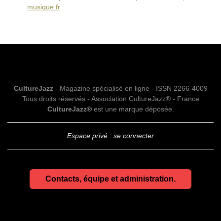
musique.fr
CultureJazz
- Magazine spécialisé en ligne - ISSN 2266-4009
Tous droits réservés - Association CultureJazz® - France
CultureJazz®
est une marque déposée.
Espace privé : se connecter
Contacts, équipe et administration.