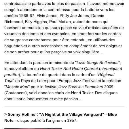
contrebassiste parle avec le plus de passion. Il avoue même avoir
songé à abandonner la contrebasse pour la batterie vers les
années 1966-67. Elvin Jones, Philly Joe Jones, Dannie
Richmond, Billy Higgins, Paul Motian, autant de noms qui
fascinent un musicien qui aura passé sa vie d’artiste aux côtés de
virtuoses des toms et des cymbales, en tirant fort sur les cordes
de sa grosse contrebasse pour être entendu, en utilisant des
baguettes et autres accessoires en complément de ses doigts et
de son archet pour qu’on perçoive sa voix singulière...
En attendant la parution imminente de "
Love Songs Reflexions
",
le nouvel album du
Henri Texier Red Route Quartet
(
chronique à
paraître
), la tournée du quartet dans le cadre d’un "
Régional
Tour
" en Pays de Loire pour l’Europa Jazz Festival et la création
"
Mozaïc Man
" pour le festival
Jazz Sous les Pommiers
2009
(Coutances), voici donc les choix de Henri Texier. Des disques
dont il parle longuement et avec passion...
> Sonny Rollins : "A Night at the Village Vanguard" - Blue
Note
- disque publié à l’origine en 1957.