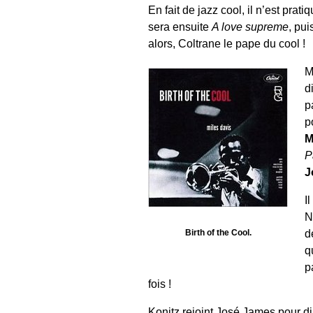
En fait de jazz cool, il n’est pra
sera ensuite
A love supreme
, pu
alors, Coltrane le pape du cool !
M
d
p
p
M
P
J
I
N
d
Birth of the Cool.
q
p
fois !
Konitz rejoint José James pour dir