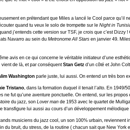
eusement en prétendant que Miles a lancé le Cool parce qu’il ne
is écouter quand tu veux le solo de trompette sur le
Night in Tunisi
and j’entends cette version sur TSF, je crois que c’est Dizzy !
 Fats Navarro au sein du
Metronome All Stars
en janvier 49. Miles
e avis en ce qui concerne le véritable initiateur d’une esthétiq
n
vient de là, et par conséquent
Stan Getz
d’un côté et John Colt
alim Washington
parle juste, lui aussi. On entend un très bon ex
ie Tristano
, dans la formation duquel il tenait l’alto. En 1949/50
es ne fut qu’une aventure ponctuelle. On entend, sur les propos d
stoire du jazz, son
Lover man
de 1953 avec le quartet de Mullig
e transfigure lui aussi au cours d’un développement mélodique à
grands musiciens du jazz cool, un son 100% urbain, reviennent i
loin du bruit, du stress, de la routine ( chacun sait que New York 