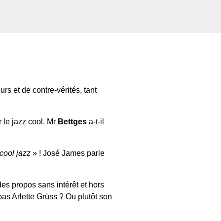
rs et de contre-vérités, tant
 le jazz cool. Mr
Bettges
a-t-il
cool jazz
» ! José James parle
des propos sans intérêt et hors
pas Arlette Grüss ? Ou plutôt son