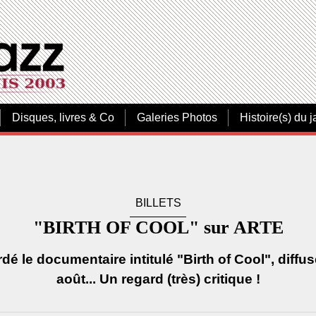
Disques, livres & Co
Galeries Photos
Histoire(s) du j
BILLETS
"BIRTH OF COOL" sur ARTE
é le documentaire intitulé "Birth of Cool", diffu
août... Un regard (très) critique !