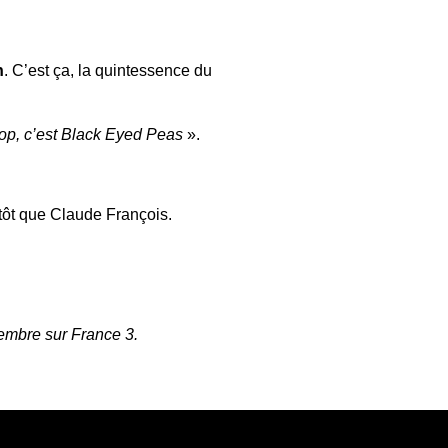
n
. C’est ça, la quintessence du
 hop, c’est Black Eyed Peas
».
utôt que Claude François.
embre sur France 3.