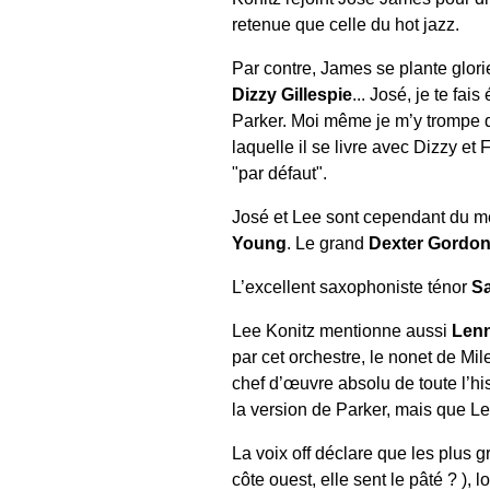
retenue que celle du hot jazz.
Par contre, James se plante glori
Dizzy Gillespie
... José, je te fa
Parker. Moi même je m’y trompe qu
laquelle il se livre avec Dizzy et
"par défaut".
José et Lee sont cependant du mêm
Young
. Le grand
Dexter Gordo
L’excellent saxophoniste ténor
S
Lee Konitz mentionne aussi
Lenn
par cet orchestre, le nonet de Mil
chef d’œuvre absolu de toute l’hi
la version de Parker, mais que Le
La voix off déclare que les plus 
côte ouest, elle sent le pâté ? ), 