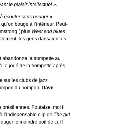
nt le plaisir intellectuel
».
 à écouter sans bouger
».
qu’on bouge à l’intérieur. Peut-
rmstrong ( plus
West end blues
ustement, les gens dansaient-ils
ait abandonné la trompette au
il a joué de la trompette après
 sur les clubs de jazz
t pompon du pompon,
Dave
brésiliennes. Foutaise, moi il
là l’indispensable clip de
The girl
 bouger le moindre poil de cul !