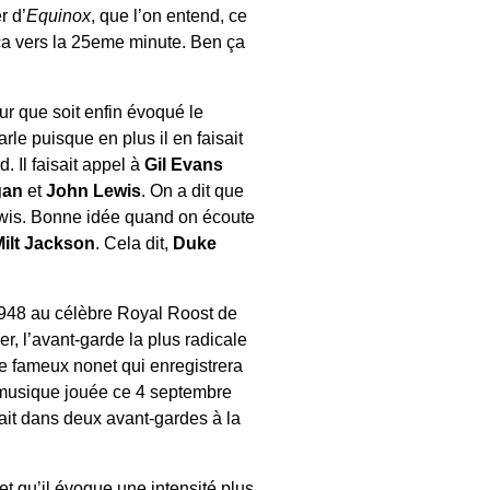
r d’
Equinox
, que l’on entend, ce
 ça vers la 25eme minute. Ben ça
ur que soit enfin évoqué le
parle puisque en plus il en faisait
. Il faisait appel à
Gil Evans
gan
et
John Lewis
. On a dit que
ewis. Bonne idée quand on écoute
Milt Jackson
. Cela dit,
Duke
 1948 au célèbre Royal Roost de
r, l’avant-garde la plus radicale
le fameux nonet qui enregistrera
usique jouée ce 4 septembre
tait dans deux avant-gardes à la
et qu’il évoque une intensité plus