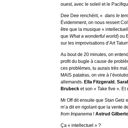
ouest, avec le soleil et le Pacifiqu
Dee Dee renchérit, «
dans le tem
Évidemment, on nous ressert Coltr
être que la musique « intellectue
que
What a wonderful world
) ou 
sur les improvisations d’Art Tatu
Au bout de 20 minutes, on entend
profit du bugle à cause de problè
ces problèmes, tu aurais très mal.
MAIS patatras, on vire à l’évolu
allemands.
Ella Fitzgerald
,
Sara
Brubeck
et son « Take five ». Et
Mr Off dit ensuite que Stan Getz
m’a dit en rigolant que la vente d
from Impanema
!
Astrud Gilbert
Ça « intellectuel » ?