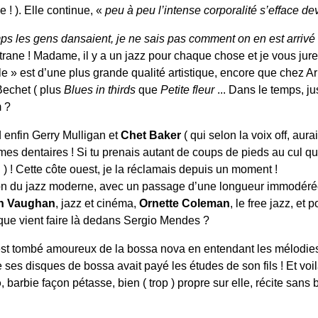
e ! ). Elle continue, «
peu à peu l’intense corporalité s’efface deva
ps les gens dansaient, je ne sais pas comment on en est arrivé
ane ! Madame, il y a un jazz pour chaque chose et je vous jure 
lle » est d’une plus grande qualité artistique, encore que chez A
Bechet ( plus
Blues in thirds
que
Petite fleur
... Dans le temps, j
m ?
 enfin Gerry Mulligan et
Chet Baker
( qui selon la voix off, aur
mes dentaires ! Si tu prenais autant de coups de pieds au cul qu’
 ) ! Cette côte ouest, je la réclamais depuis un moment !
tion du jazz moderne, avec un passage d’une longueur immodérée
h Vaughan
, jazz et cinéma,
Ornette Coleman
, le free jazz, e
 que vient faire là dedans Sergio Mendes ?
 est tombé amoureux de la bossa nova en entendant les mélodies 
e ses disques de bossa avait payé les études de son fils ! Et voi
o
, barbie façon pétasse, bien ( trop ) propre sur elle, récite sans