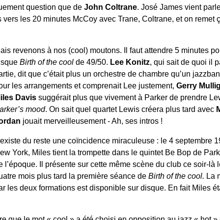
tiquement question que de
John Coltrane
. José James vient parle
is vers les 20 minutes McCoy avec Trane, Coltrane, et on remet
ais revenons à nos (cool) moutons. Il faut attendre 5 minutes po
isque
Birth of the cool
de 49/50.
Lee Konitz
, qui sait de quoi il 
artie, dit que c’était plus un orchestre de chambre qu’un jazzband
our les arrangements et comprenait Lee justement,
Gerry Mulli
iles Davis
suggérait plus que vivement à Parker de prendre L
arker’s mood
. On sait quel quartet Lewis créera plus tard avec
ordan
jouait merveilleusement - Ah, ses intros !
l existe du reste une coïncidence miraculeuse : le 4 septembre
ew York, Miles tient la trompette dans le quintet Be Bop de Parke
e l’époque. Il présente sur cette même scène du club ce soir-là 
uatre mois plus tard la première séance de
Birth of the cool.
La m
ar les deux formations est disponible sur disque. En fait Miles é
e que le mot « cool » a été choisi en opposition au jazz « hot » 