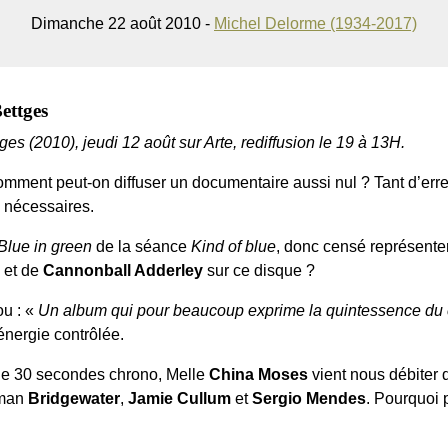
Dimanche 22 août 2010 -
Michel Delorme (1934-2017)
ettges
es (2010), jeudi 12 août sur Arte, rediffusion le 19 à 13H.
omment peut-on diffuser un documentaire aussi nul ? Tant d’erreu
e nécessaires.
Blue in green
de la séance
Kind of blue
, donc censé représenter
et de
Cannonball Adderley
sur ce disque ?
ou : «
Un album qui pour beaucoup exprime la quintessence du 
énergie contrôlée.
 de 30 secondes chrono, Melle
China Moses
vient nous débiter 
aman
Bridgewater
,
Jamie Cullum
et
Sergio Mendes
. Pourquoi 