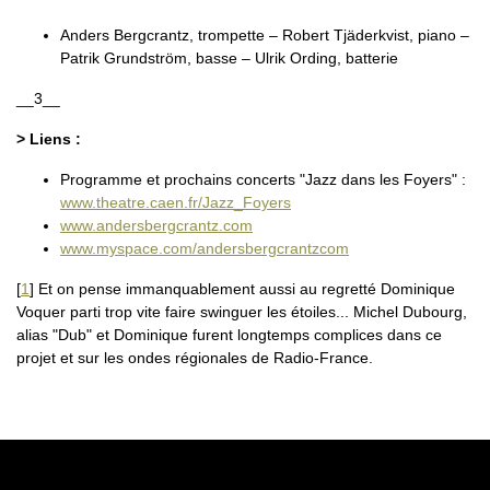
Anders Bergcrantz, trompette – Robert Tjäderkvist, piano –
Patrik Grundström, basse – Ulrik Ording, batterie
__3__
> Liens :
Programme et prochains concerts "Jazz dans les Foyers" :
www.theatre.caen.fr/Jazz_Foyers
www.andersbergcrantz.com
www.myspace.com/andersbergcrantzcom
[
1
]
Et on pense immanquablement aussi au regretté Dominique
Voquer parti trop vite faire swinguer les étoiles... Michel Dubourg,
alias "Dub" et Dominique furent longtemps complices dans ce
projet et sur les ondes régionales de Radio-France.