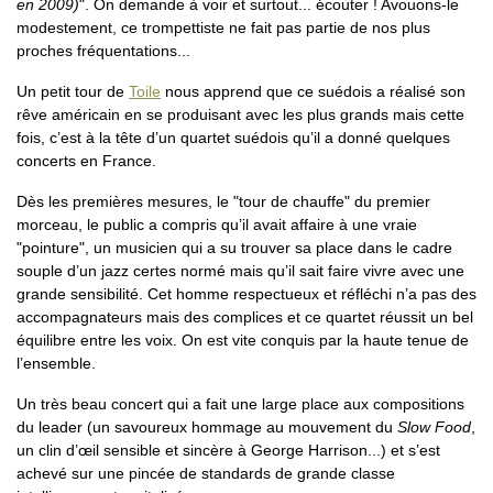
en 2009)
". On demande à voir et surtout... écouter ! Avouons-le
modestement, ce trompettiste ne fait pas partie de nos plus
proches fréquentations...
Un petit tour de
Toile
nous apprend que ce suédois a réalisé son
rêve américain en se produisant avec les plus grands mais cette
fois, c’est à la tête d’un quartet suédois qu’il a donné quelques
concerts en France.
Dès les premières mesures, le "tour de chauffe" du premier
morceau, le public a compris qu’il avait affaire à une vraie
"pointure", un musicien qui a su trouver sa place dans le cadre
souple d’un jazz certes normé mais qu’il sait faire vivre avec une
grande sensibilité. Cet homme respectueux et réfléchi n’a pas des
accompagnateurs mais des complices et ce quartet réussit un bel
équilibre entre les voix. On est vite conquis par la haute tenue de
l’ensemble.
Un très beau concert qui a fait une large place aux compositions
du leader (un savoureux hommage au mouvement du
Slow Food
,
un clin d’œil sensible et sincère à George Harrison...) et s’est
achevé sur une pincée de standards de grande classe