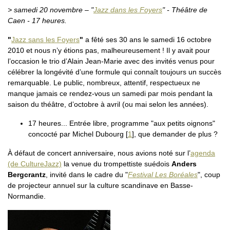
> samedi 20 novembre – "
Jazz dans les Foyers
" - Théâtre de
Caen - 17 heures.
"
Jazz sans les Foyers
"
a fêté ses 30 ans le samedi 16 octobre
2010 et nous n’y étions pas, malheureusement ! Il y avait pour
l’occasion le trio d’Alain Jean-Marie avec des invités venus pour
célébrer la longévité d’une formule qui connaît toujours un succès
remarquable. Le public, nombreux, attentif, respectueux ne
manque jamais ce rendez-vous un samedi par mois pendant la
saison du théâtre, d’octobre à avril (ou mai selon les années).
17 heures... Entrée libre, programme "aux petits oignons"
concocté par Michel Dubourg
[
1
]
, que demander de plus ?
À défaut de concert anniversaire, nous avions noté sur l’
agenda
(de CultureJazz)
la venue du trompettiste suédois
Anders
Bergcrantz
, invité dans le cadre du "
Festival Les Boréales
", coup
de projecteur annuel sur la culture scandinave en Basse-
Normandie.