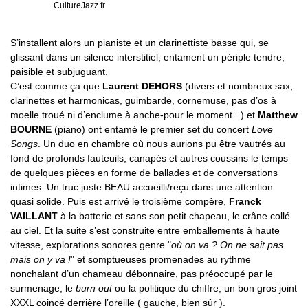
CultureJazz.fr
S’installent alors un pianiste et un clarinettiste basse qui, se
glissant dans un silence interstitiel, entament un périple tendre,
paisible et subjuguant.
C’est comme ça que
Laurent DEHORS
(divers et nombreux sax,
clarinettes et harmonicas, guimbarde, cornemuse, pas d’os à
moelle troué ni d’enclume à anche-pour le moment...) et
Matthew
BOURNE
(piano) ont entamé le premier set du concert
Love
Songs
. Un duo en chambre où nous aurions pu être vautrés au
fond de profonds fauteuils, canapés et autres coussins le temps
de quelques pièces en forme de ballades et de conversations
intimes. Un truc juste BEAU accueilli/reçu dans une attention
quasi solide. Puis est arrivé le troisième compère,
Franck
VAILLANT
à la batterie et sans son petit chapeau, le crâne collé
au ciel. Et la suite s’est construite entre emballements à haute
vitesse, explorations sonores genre "
où on va ? On ne sait pas
mais on y va !
" et somptueuses promenades au rythme
nonchalant d’un chameau débonnaire, pas préoccupé par le
surmenage, le
burn out
ou la politique du chiffre, un bon gros joint
XXXL coincé derrière l’oreille ( gauche, bien sûr ).