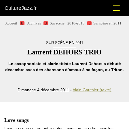
CultureJazz.fr
Accueil
Archives
Sur scène : 2010-2015
Sur scène en 2011
SUR SCÈNE EN 2011
Laurent DEHORS TRIO
Le saxophoniste et clarinettiste Laurent Dehors a débuté
décembre avec des chansons d’amour à sa façon, au Triton.
Dimanche 4 décembre 2011 -
Alain Gauthier (texte)
Love songs
Imaginez une soirée entre potes : vous en avez fini avec les