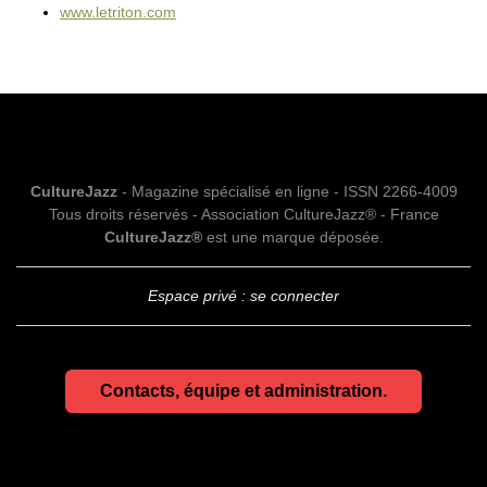
www.letriton.com
CultureJazz
- Magazine spécialisé en ligne - ISSN 2266-4009
Tous droits réservés - Association CultureJazz® - France
CultureJazz®
est une marque déposée.
Espace privé : se connecter
Contacts, équipe et administration.