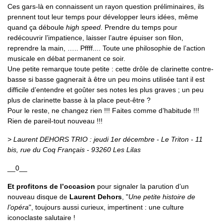
Ces gars-là en connaissent un rayon question préliminaires, ils
prennent tout leur temps pour développer leurs idées, même
quand ça déboule
high speed
. Prendre du temps pour
redécouvrir l’impatience, laisser l’autre épuiser son filon,
reprendre la main, ….. Pffff.... Toute une philosophie de l’action
musicale en débat permanent ce soir.
Une petite remarque toute petite : cette drôle de clarinette contre-
basse si basse gagnerait à être un peu moins utilisée tant il est
difficile d’entendre et goûter ses notes les plus graves ; un peu
plus de clarinette basse à la place peut-être ?
Pour le reste, ne changez rien !!! Faites comme d’habitude !!!
Rien de pareil-tout nouveau !!!
> Laurent DEHORS TRIO : jeudi 1er décembre - Le Triton - 11
bis, rue du Coq Français - 93260 Les Lilas
__0__
Et profitons de l’occasion
pour signaler la parution d’un
nouveau disque de
Laurent Dehors
, "
Une petite histoire de
l’opéra
", toujours aussi curieux, impertinent : une culture
iconoclaste salutaire !