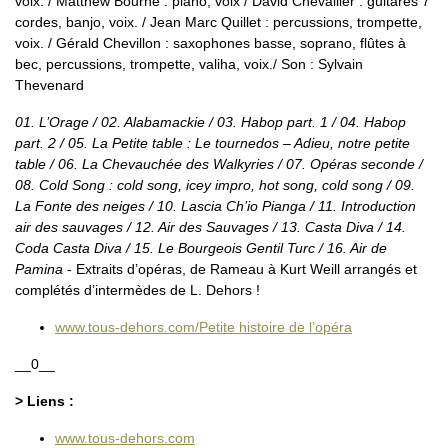
voix. / Matthew Bourne : piano, voix / David Chevallier : guitares 7
cordes, banjo, voix. / Jean Marc Quillet : percussions, trompette,
voix. / Gérald Chevillon : saxophones basse, soprano, flûtes à
bec, percussions, trompette, valiha, voix./ Son : Sylvain
Thevenard
01. L’Orage / 02. Alabamackie / 03. Habop part. 1 / 04. Habop
part. 2 / 05. La Petite table : Le tournedos – Adieu, notre petite
table / 06. La Chevauchée des Walkyries / 07. Opéras seconde /
08. Cold Song : cold song, icey impro, hot song, cold song / 09.
La Fonte des neiges / 10. Lascia Ch’io Pianga / 11. Introduction
air des sauvages / 12. Air des Sauvages / 13. Casta Diva / 14.
Coda Casta Diva / 15. Le Bourgeois Gentil Turc / 16. Air de
Pamina
- Extraits d’opéras, de Rameau à Kurt Weill arrangés et
complétés d’intermèdes de L. Dehors !
www.tous-dehors.com/Petite histoire de l’opéra
__0__
> Liens :
www.tous-dehors.com