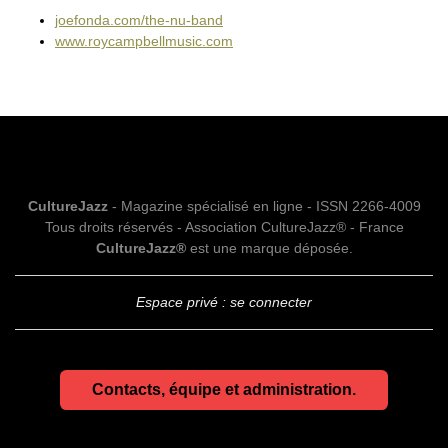
joefonda.com/the-nu-band
www.roycampbellmusic.com
CultureJazz
- Magazine spécialisé en ligne - ISSN 2266-4009
Tous droits réservés - Association CultureJazz® - France
CultureJazz®
est une marque déposée.
Espace privé : se connecter
Contacts, équipe et administration.