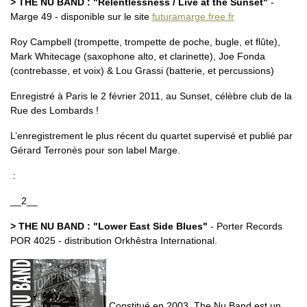
> THE NU BAND : "Relentlessness / Live at the Sunset"
-
Marge 49 - disponible sur le site
futuramarge.free.fr
Roy Campbell (trompette, trompette de poche, bugle, et flûte),
Mark Whitecage (saxophone alto, et clarinette), Joe Fonda
(contrebasse, et voix) & Lou Grassi (batterie, et percussions)
Enregistré à Paris le 2 février 2011, au Sunset, célèbre club de la
Rue des Lombards !
L’enregistrement le plus récent du quartet supervisé et publié par
Gérard Terronès pour son label Marge.
:
__2__
> THE NU BAND : "Lower East Side Blues"
- Porter Records
POR 4025 - distribution Orkhêstra International.
Constitué en 2003, The Nu Band est un