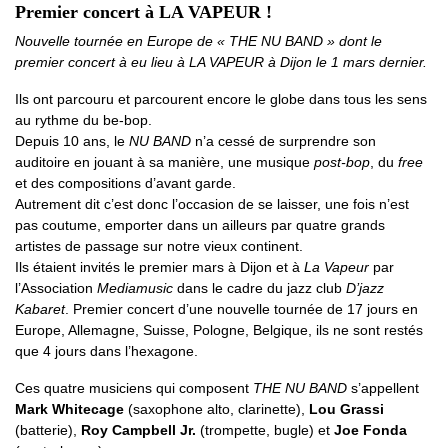
Premier concert à LA VAPEUR !
Nouvelle tournée en Europe de « THE NU BAND » dont le
premier concert à eu lieu à LA VAPEUR à Dijon le 1 mars dernier.
Ils ont parcouru et parcourent encore le globe dans tous les sens
au rythme du be-bop.
Depuis 10 ans, le
NU BAND
n’a cessé de surprendre son
auditoire en jouant à sa manière, une musique
post-bop
, du
free
et des compositions d’avant garde.
Autrement dit c’est donc l’occasion de se laisser, une fois n’est
pas coutume, emporter dans un ailleurs par quatre grands
artistes de passage sur notre vieux continent.
Ils étaient invités le premier mars à Dijon et à
La Vapeur
par
l’Association
Mediamusic
dans le cadre du jazz club
D’jazz
Kabaret
. Premier concert d’une nouvelle tournée de 17 jours en
Europe, Allemagne, Suisse, Pologne, Belgique, ils ne sont restés
que 4 jours dans l’hexagone.
Ces quatre musiciens qui composent
THE NU BAND
s’appellent
Mark Whitecage
(saxophone alto, clarinette),
Lou Grassi
(batterie),
Roy Campbell Jr.
(trompette, bugle) et
Joe Fonda