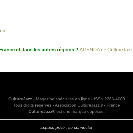
nic
France et dans les autres régions ?
AGENDA de CultureJazz.
CultureJazz
- Magazine spécialisé en ligne - ISSN 2266-4009
Tous droits réservés - Association CultureJazz® - France
CultureJazz®
est une marque déposée.
Espace privé : se connecter