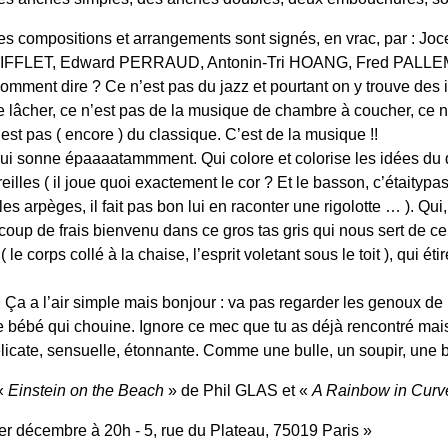
es compositions et arrangements sont signés, en vrac, par : Jo
IFFLET, Edward PERRAUD, Antonin-Tri HOANG, Fred PALLE
omment dire ? Ce n’est pas du jazz et pourtant on y trouve des in
e lâcher, ce n’est pas de la musique de chambre à coucher, ce n
’est pas ( encore ) du classique. C’est de la musique !!
ui sonne épaaaatammment. Qui colore et colorise les idées du
reilles ( il joue quoi exactement le cor ? Et le basson, c’étaitypa
e les arpèges, il fait pas bon lui en raconter une rigolotte … ). Qui
up de frais bienvenu dans ce gros tas gris qui nous sert de cer
e corps collé à la chaise, l’esprit voletant sous le toit ), qui éti
 Ça a l’air simple mais bonjour : va pas regarder les genoux de 
 le bébé qui chouine. Ignore ce mec que tu as déjà rencontré mai
cate, sensuelle, étonnante. Comme une bulle, un soupir, une brise
 «
Einstein on the Beach
» de Phil GLAS et «
A Rainbow in Curv
r décembre à 20h - 5, rue du Plateau, 75019 Paris