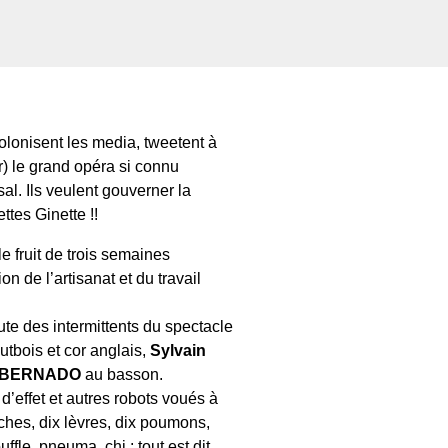
olonisent les media, tweetent à
r) le grand opéra si connu
l. Ils veulent gouverner la
tes Ginette !!
e fruit de trois semaines
on de l’artisanat et du travail
e des intermittents du spectacle
tbois et cor anglais,
Sylvain
 BERNADO
au basson.
d’effet et autres robots voués à
ouches, dix lèvres, dix poumons,
e, pneuma, chi : tout est dit.