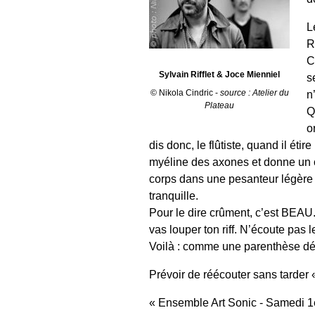
L
R
C
Sylvain Rifflet & Joce Mienniel
s
© Nikola Cindric -
source : Atelier du
n
Plateau
Q
o
dis donc, le flûtiste, quand il étir
myéline des axones et donne un co
corps dans une pesanteur légère ( l
tranquille.
Pour le dire crûment, c’est BEAU.
vas louper ton riff. N’écoute pas
Voilà : comme une parenthèse déli
Prévoir de réécouter sans tarder
Ensemble Art Sonic - Samedi 1e