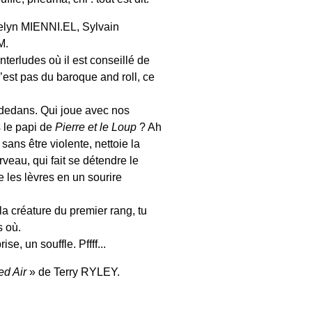
celyn MIENNI.EL, Sylvain
M.
terludes où il est conseillé de
’est pas du baroque and roll, ce
 dedans. Qui joue avec nos
s le papi de
Pierre et le Loup
? Ah
, sans être violente, nettoie la
veau, qui fait se détendre le
re les lèvres en un sourire
la créature du premier rang, tu
s où.
, un souffle. Pffff...
ed Air
» de Terry RYLEY.