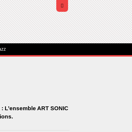
azz
fait : L’ensemble ART SONIC
tions.