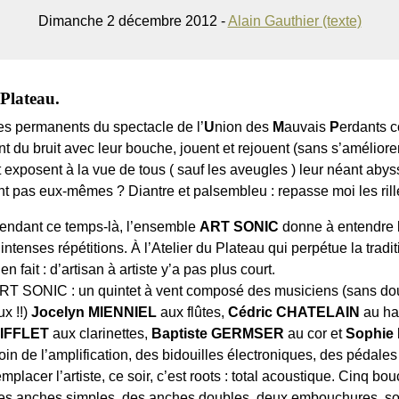
Dimanche 2 décembre 2012 -
Alain Gauthier (texte)
 Plateau.
les permanents du spectacle de l’
U
nion des
M
auvais
P
erdants c
t du bruit avec leur bouche, jouent et rejouent (sans s’améliore
posent à la vue de tous ( sauf les aveugles ) leur néant abyssa
 pas eux-mêmes ? Diantre et palsembleu : repasse moi les rillet
endant ce temps-là, l’ensemble
ART SONIC
donne à entendre l
’intenses répétitions. À l’Atelier du Plateau qui perpétue la traditi
ien fait : d’artisan à artiste y’a pas plus court.
RT SONIC : un quintet à vent composé des musiciens (sans dout
ux !!)
Jocelyn MIENNIEL
aux flûtes,
Cédric CHATELAIN
au hau
IFFLET
aux clarinettes,
Baptiste GERMSER
au cor et
Sophie
oin de l’amplification, des bidouilles électroniques, des pédales 
emplacer l’artiste, ce soir, c’est roots : total acoustique. Cinq b
es anches simples, des anches doubles, deux embouchures, souffl