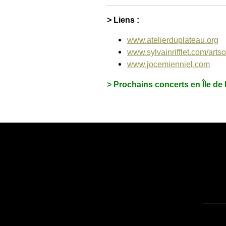
> Liens :
www.atelierduplateau.org
www.sylvainrifflet.com/artso
www.jocemienniel.com
> Prochains concerts en Île de 