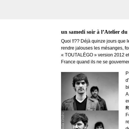
un samedi soir à l’Atelier du
Quoi !!?? Déjà quinze jours que 
rendre jalouses les mésanges, fon
« TOUTALÉGO » version 2012 et ex
France quand ils ne se gouvernent
P
d
b
A
e
R
F
r
d