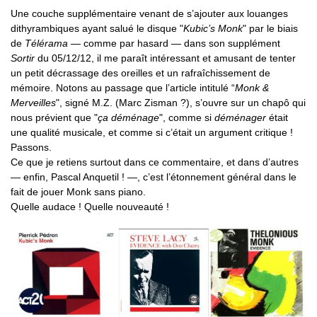
Une couche supplémentaire venant de s’ajouter aux louanges
dithyrambiques ayant salué le disque "
Kubic’s Monk
" par le biais
de
Télérama
— comme par hasard — dans son supplément
Sortir
du 05/12/12, il me paraît intéressant et amusant de tenter
un petit décrassage des oreilles et un rafraîchissement de
mémoire. Notons au passage que l’article intitulé “
Monk &
Merveilles
", signé M.Z. (Marc Zisman ?), s’ouvre sur un chapô qui
nous prévient que "
ça déménage
", comme si
déménager
était
une qualité musicale, et comme si c’était un argument critique !
Passons.
Ce que je retiens surtout dans ce commentaire, et dans d’autres
— enfin, Pascal Anquetil ! —, c’est l’étonnement général dans le
fait de jouer Monk sans piano.
Quelle audace ! Quelle nouveauté !