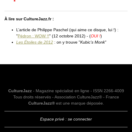
À lire sur CultureJazz.fr :
L’article de Philippe Paschel (qui aime ce disque, lui !) :
"
Pédron : WOW !!
" (12 octobre 2012) - (
OUI !
)
Les Étoiles de 2012
: on y trouve "
Kubic’s Monk
"
CultureJazz
- Magazine spécialisé en ligne - ISSN 2266-4009
Tous droits réservés - Association CultureJazz® - France
CultureJazz®
est une marque déposée.
Espace privé : se connecter