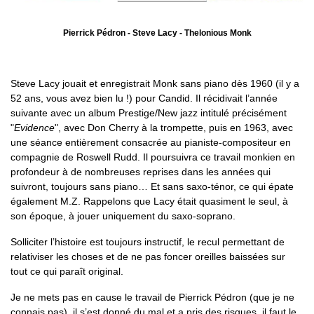
Pierrick Pédron - Steve Lacy - Thelonious Monk
Steve Lacy jouait et enregistrait Monk sans piano dès 1960 (il y a
52 ans, vous avez bien lu !) pour Candid. Il récidivait l’année
suivante avec un album Prestige/New jazz intitulé précisément
"
Evidence
", avec Don Cherry à la trompette, puis en 1963, avec
une séance entièrement consacrée au pianiste-compositeur en
compagnie de Roswell Rudd. Il poursuivra ce travail monkien en
profondeur à de nombreuses reprises dans les années qui
suivront, toujours sans piano… Et sans saxo-ténor, ce qui épate
également M.Z. Rappelons que Lacy était quasiment le seul, à
son époque, à jouer uniquement du saxo-soprano.
Solliciter l’histoire est toujours instructif, le recul permettant de
relativiser les choses et de ne pas foncer oreilles baissées sur
tout ce qui paraît original.
Je ne mets pas en cause le travail de Pierrick Pédron (que je ne
connais pas), il s’est donné du mal et a pris des risques, il faut le