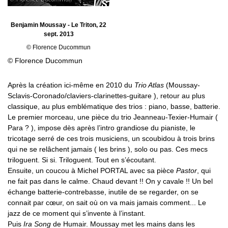
Benjamin Moussay - Le Triton, 22
sept. 2013
© Florence Ducommun
© Florence Ducommun
Après la création ici-même en 2010 du
Trio Atlas
(Moussay-
Sclavis-Coronado/claviers-clarinettes-guitare ), retour au plus
classique, au plus emblématique des trios : piano, basse, batterie.
Le premier morceau, une pièce du trio Jeanneau-Texier-Humair (
Para ? ), impose dès après l’intro grandiose du pianiste, le
tricotage serré de ces trois musiciens, un scoubidou à trois brins
qui ne se relâchent jamais ( les brins ), solo ou pas. Ces mecs
triloguent. Si si. Triloguent. Tout en s’écoutant.
Ensuite, un coucou à Michel PORTAL avec sa pièce
Pastor
, qui
ne fait pas dans le calme. Chaud devant !! On y cavale !! Un bel
échange batterie-contrebasse, inutile de se regarder, on se
connait par cœur, on sait où on va mais jamais comment... Le
jazz de ce moment qui s’invente à l’instant.
Puis
Ira Song
de Humair. Moussay met les mains dans les