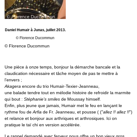
Daniel Humair à Junas, juillet 2013.
© Florence Ducommun
© Florence Ducommun
Une pièce à onze temps, bonjour la démarche bancale et la
claudication nécessaire et tâche moyen de pas te mettre à
l’envers ;
Akagera
encore du trio Humair-Texier-Jeanneau,
une balade tendre tout en mélodie histoire de refroidir la marmite
qui bout :
Stéphanie’s smiles
de Moussay himself.
Enfin, plus jeune que jamais, Humair met le feu en lançant le
rythme fou de
Arfia
de Fr. Jeanneau, et pousse ( ("
allez !! allez !!
")
et relance et bonjour aux arthriques et arthrosiques. Ici on
pratique le taï chi en version accélérée.
Le rappel demandé avec ferveur nous offre un bon vieux gros