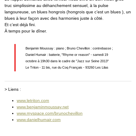
truc simplissime au déhanchement sensuel, à la pulse
langoureuse, un blues hongrois (hongrois que c’est un blues ), un
blues à leur façon avec des harmonies juste à côté.
Et c’est déjà fini.
À temps pour le dîner.
Benjamin Moussay : piano ; Bruno Chevillon : contrebasse ;
Daniel Humair : batterie, "Rhyme or reason" - samedi 19
octobre à 19h30 dans le cadre de "Jazz sur Seine 2013"
Le Triton - 11 bis, rue du Coq Français - 93260 Les Lilas
> Liens :
www.letriton.com
www.benjaminmoussay.net
www.myspace.com/brunochevillon‎
www.danielhumair.com