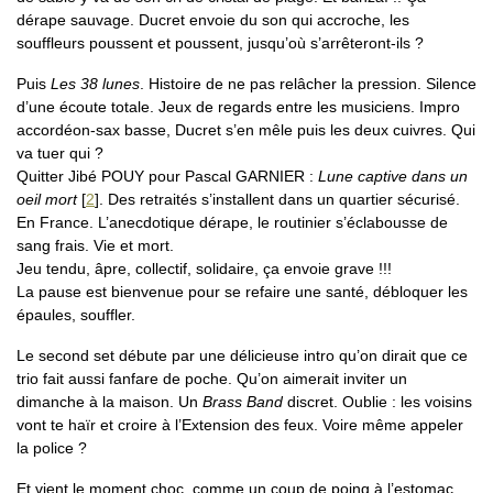
dérape sauvage. Ducret envoie du son qui accroche, les
souffleurs poussent et poussent, jusqu’où s’arrêteront-ils ?
Puis
Les 38 lunes
. Histoire de ne pas relâcher la pression. Silence
d’une écoute totale. Jeux de regards entre les musiciens. Impro
accordéon-sax basse, Ducret s’en mêle puis les deux cuivres. Qui
va tuer qui ?
Quitter Jibé POUY pour Pascal GARNIER :
Lune captive dans un
oeil mort
[
2
]
. Des retraités s’installent dans un quartier sécurisé.
En France. L’anecdotique dérape, le routinier s’éclabousse de
sang frais. Vie et mort.
Jeu tendu, âpre, collectif, solidaire, ça envoie grave !!!
La pause est bienvenue pour se refaire une santé, débloquer les
épaules, souffler.
Le second set débute par une délicieuse intro qu’on dirait que ce
trio fait aussi fanfare de poche. Qu’on aimerait inviter un
dimanche à la maison. Un
Brass Band
discret. Oublie : les voisins
vont te haïr et croire à l’Extension des feux. Voire même appeler
la police ?
Et vient le moment choc, comme un coup de poing à l’estomac