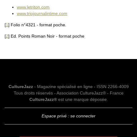
www.letriton.com
www.triojournalintime.com
[
1
]
Folio n°4321 - format poche.
[
2
]
Ed. Points Roman Noir - format poche
CultureJazz
- Magazine spécialisé en ligne - ISSN 2266-4009
Tous droits réservés - Association CultureJazz® - France
CultureJazz®
est une marque déposée.
Espace privé : se connecter