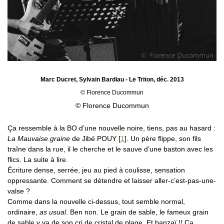
Marc Ducret, Sylvain Bardiau - Le Triton, déc. 2013
© Florence Ducommun
© Florence Ducommun
Ça ressemble à la BO d’une nouvelle noire, tiens, pas au hasard :
La Mauvaise graine
de Jibé POUY
[
1
]
. Un père flippe, son fils
traîne dans la rue, il le cherche et le sauve d’une baston avec les
flics. La suite à lire.
Écriture dense, serrée, jeu au pied à coulisse, sensation
oppressante. Comment se détendre et laisser aller-c’est-pas-une-
valse ?
Comme dans la nouvelle ci-dessus, tout semble normal,
ordinaire,
as usual
. Ben non. Le grain de sable, le fameux grain
de sable y va de son cri de cristal de plage. Et banzaï !! Ça