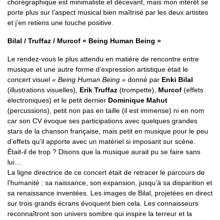
chorégraphique est minimaliste et décevant, mais mon intérêt se
porte plus sur l’aspect musical bien maîtrisé par les deux artistes
et j’en retiens une touche positive.
Bilal / Truffaz / Murcof « Being Human Being »
Le rendez-vous le plus attendu en matière de rencontre entre
musique et une autre forme d’expression artistique était le
concert visuel
« Being Human Being »
donné par
Enki Bilal
(illustrations visuelles),
Erik Truffaz
(trompette),
Murcof
(effets
électroniques) et le petit dernier
Dominique Mahut
(percussions), petit non pas en taille (il est immense) ni en nom
car son CV évoque ses participations avec quelques grandes
stars de la chanson française, mais petit en musique pour le peu
d’effets qu’il apporte avec un matériel si imposant sur scène.
Était-il de trop ? Disons que la musique aurait pu se faire sans
lui…
La ligne directrice de ce concert était de retracer le parcours de
l’humanité : sa naissance, son expansion, jusqu’à sa disparition et
sa renaissance inventées. Les images de Bilal, projetées en direct
sur trois grands écrans évoquent bien cela. Les connaisseurs
reconnaîtront son univers sombre qui inspire la terreur et la