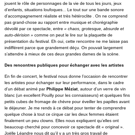
jouent le rôle de personnages de la vie de tous les jours, jeux
d’enfants, situations loufoques... Le tout sur une bande sonore
d’accompagnement réaliste et très hétéroclite . On ne comprend
pas grand-chose au rapport entre musique et chorégraphie
dévoilé par ce spectacle, entre
« chaos, grotesque, absurde et
auto-dérision »
comme on peut le lire sur la plaquette de
présentation du festival. Eh oui, cette rencontre ne me laisse pas
indifférent parce que grandement déçu. On pouvait largement
s’attendre à mieux de ces deux grandes dames de la scène.
Des rencontres publiques pour échanger avec les artistes
En fin de concert, le festival nous donne l’occasion de rencontrer
les artistes pour échanger sur leur performance, dans le cadre
d’un débat animé par
Philippe Méziat
, autour d’un verre de vin
blanc (un excellent Pouilly pour les connaisseurs) et quelques fins
petits cubes de fromage de chèvre pour éveiller les papilles avant
le déjeuner. Je me rends à ce débat pour tenter de comprendre
quelque chose à tout ce cirque car les deux femmes étaient
finalement un peu clowns. Elles nous expliquent qu’elles ont
beaucoup cherché pour concevoir ce spectacle dit « original ».
Joëlle Léandre nous dit qu’il y a un très gros travail de