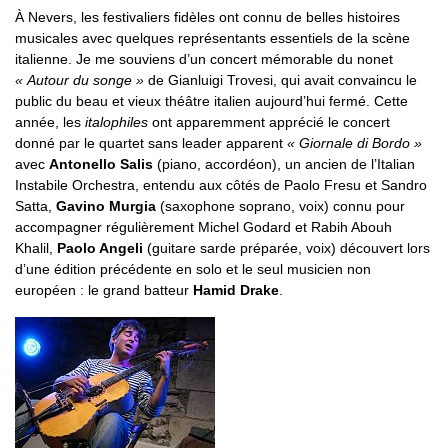
À Nevers, les festivaliers fidèles ont connu de belles histoires
musicales avec quelques représentants essentiels de la scène
italienne. Je me souviens d’un concert mémorable du nonet
« Autour du songe »
de Gianluigi Trovesi, qui avait convaincu le
public du beau et vieux théâtre italien aujourd’hui fermé. Cette
année, les
italophiles
ont apparemment apprécié le concert
donné par le quartet sans leader apparent
« Giornale di Bordo »
avec
Antonello Salis
(piano, accordéon), un ancien de l’Italian
Instabile Orchestra, entendu aux côtés de Paolo Fresu et Sandro
Satta,
Gavino Murgia
(saxophone soprano, voix) connu pour
accompagner régulièrement Michel Godard et Rabih Abouh
Khalil,
Paolo Angeli
(guitare sarde préparée, voix) découvert lors
d’une édition précédente en solo et le seul musicien non
européen : le grand batteur
Hamid Drake
.