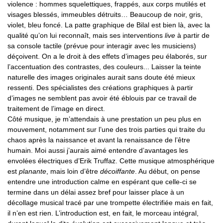
violence : hommes squelettiques, frappés, aux corps mutilés et
visages blessés, immeubles détruits… Beaucoup de noir, gris,
violet, bleu foncé. La patte graphique de Bilal est bien là, avec la
qualité qu’on lui reconnaît, mais ses interventions
live
à partir de
sa console tactile (prévue pour interagir avec les musiciens)
déçoivent. On a le droit à des effets d’images peu élaborés, sur
l’accentuation des contrastes, des couleurs... Laisser la teinte
naturelle des images originales aurait sans doute été mieux
ressenti. Des spécialistes des créations graphiques à partir
d’images ne semblent pas avoir été éblouis par ce travail de
traitement de l’image en direct.
Côté musique, je m’attendais à une prestation un peu plus en
mouvement, notamment sur l’une des trois parties qui traite du
chaos après la naissance et avant la renaissance de l’être
humain. Moi aussi j’aurais aimé entendre d’avantages les
envolées électriques d’Erik Truffaz. Cette musique atmosphérique
est
planante
, mais loin d’être
décoiffante
. Au début, on pense
entendre une introduction calme en espérant que celle-ci se
termine dans un délai assez bref pour laisser place à un
décollage musical tracé par une trompette électrifiée mais en fait,
il n’en est rien. L’introduction est, en fait, le morceau intégral,