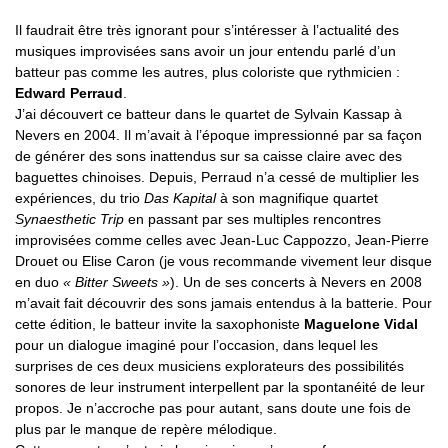
Il faudrait être très ignorant pour s’intéresser à l’actualité des
musiques improvisées sans avoir un jour entendu parlé d’un
batteur pas comme les autres, plus coloriste que rythmicien :
Edward Perraud
.
J’ai découvert ce batteur dans le quartet de Sylvain Kassap à
Nevers en 2004. Il m’avait à l’époque impressionné par sa façon
de générer des sons inattendus sur sa caisse claire avec des
baguettes chinoises. Depuis, Perraud n’a cessé de multiplier les
expériences, du trio
Das Kapital
à son magnifique quartet
Synaesthetic Trip
en passant par ses multiples rencontres
improvisées comme celles avec Jean-Luc Cappozzo, Jean-Pierre
Drouet ou Elise Caron (je vous recommande vivement leur disque
en duo
« Bitter Sweets »
). Un de ses concerts à Nevers en 2008
m’avait fait découvrir des sons jamais entendus à la batterie. Pour
cette édition, le batteur invite la saxophoniste
Maguelone Vidal
pour un dialogue imaginé pour l’occasion, dans lequel les
surprises de ces deux musiciens explorateurs des possibilités
sonores de leur instrument interpellent par la spontanéité de leur
propos. Je n’accroche pas pour autant, sans doute une fois de
plus par le manque de repère mélodique.