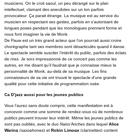
musiciens. On le croit saoul, un peu dérangé sur le plan
intellectuel, clamant des anecdotes sur un ton parfois
provocateur. Ça parait étrange. La musique est au service du
musicien en respectant ses gestes, parfois en s’autorisant de
longues poses pendant que les monologues prennent forme et
nous font imaginer la vie de Monk.
De Pauw est un très grand acteur que l’on pourrait aussi croire
chorégraphe tant ses membres sont désarticulés quand il danse.
Le spectacle semble susciter l’intérêt du public, parfois des éclats
de rires. Je sors impressionné de ce concert pas comme les
autres, en me disant qu’il faudrait que je connaisse mieux la
personnalité de Monk, au-delà de sa musique. Les fins
connaisseurs de sa vie ont trouvé le spectacle d’une grande
qualité pour cette initiative de programmation osée.
Ca D’jazz aussi pour les jeunes publics
Vous l’aurez sans doute compris, cette manifestation est à
concevoir comme une somme de rendez-vous où de nombreux
publics peuvent trouver leur intérêt. Même les jeunes publics de
sont pas oubliés, avec le duo
Naiss’Anches
dans lequel
Alice
Waring
(saxophones) et
Robin Limoge
(clarinettes) content