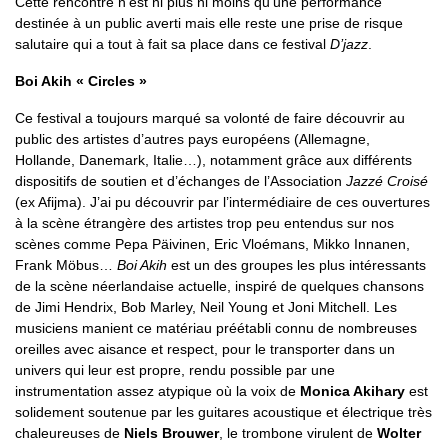
Cette rencontre n’est ni plus ni moins qu’une performance
destinée à un public averti mais elle reste une prise de risque
salutaire qui a tout à fait sa place dans ce festival
D’jazz
.
Boi Akih « Circles »
Ce festival a toujours marqué sa volonté de faire découvrir au
public des artistes d’autres pays européens (Allemagne,
Hollande, Danemark, Italie…), notamment grâce aux différents
dispositifs de soutien et d’échanges de l’Association
Jazzé Croisé
(ex Afijma). J’ai pu découvrir par l’intermédiaire de ces ouvertures
à la scène étrangère des artistes trop peu entendus sur nos
scènes comme Pepa Päivinen, Eric Vloémans, Mikko Innanen,
Frank Möbus…
Boi Akih
est un des groupes les plus intéressants
de la scène néerlandaise actuelle, inspiré de quelques chansons
de Jimi Hendrix, Bob Marley, Neil Young et Joni Mitchell. Les
musiciens manient ce matériau préétabli connu de nombreuses
oreilles avec aisance et respect, pour le transporter dans un
univers qui leur est propre, rendu possible par une
instrumentation assez atypique où la voix de
Monica Akihary
est
solidement soutenue par les guitares acoustique et électrique très
chaleureuses de
Niels Brouwer
, le trombone virulent de
Wolter