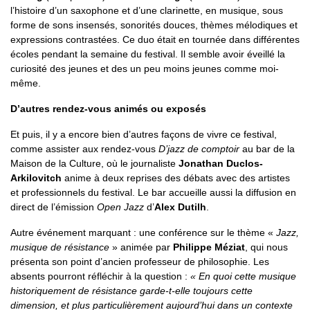
l’histoire d’un saxophone et d’une clarinette, en musique, sous
forme de sons insensés, sonorités douces, thèmes mélodiques et
expressions contrastées. Ce duo était en tournée dans différentes
écoles pendant la semaine du festival. Il semble avoir éveillé la
curiosité des jeunes et des un peu moins jeunes comme moi-
même.
D’autres rendez-vous animés ou exposés
Et puis, il y a encore bien d’autres façons de vivre ce festival,
comme assister aux rendez-vous
D’jazz de comptoir
au bar de la
Maison de la Culture, où le journaliste
Jonathan Duclos-
Arkilovitch
anime à deux reprises des débats avec des artistes
et professionnels du festival. Le bar accueille aussi la diffusion en
direct de l’émission
Open Jazz
d’
Alex Dutilh
.
Autre événement marquant : une conférence sur le thème «
Jazz,
musique de résistance
» animée par
Philippe Méziat
, qui nous
présenta son point d’ancien professeur de philosophie. Les
absents pourront réfléchir à la question :
« En quoi cette musique
historiquement de résistance garde-t-elle toujours cette
dimension, et plus particulièrement aujourd’hui dans un contexte