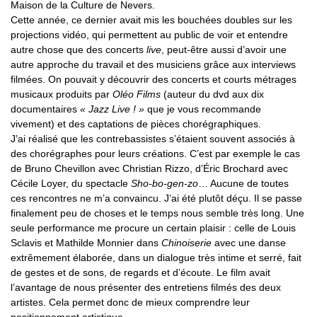
Maison de la Culture de Nevers.
Cette année, ce dernier avait mis les bouchées doubles sur les
projections vidéo, qui permettent au public de voir et entendre
autre chose que des concerts
live
, peut-être aussi d’avoir une
autre approche du travail et des musiciens grâce aux interviews
filmées. On pouvait y découvrir des concerts et courts métrages
musicaux produits par
Oléo Films
(auteur du dvd aux dix
documentaires
« Jazz Live ! »
que je vous recommande
vivement) et des captations de pièces chorégraphiques.
J’ai réalisé que les contrebassistes s’étaient souvent associés à
des chorégraphes pour leurs créations. C’est par exemple le cas
de Bruno Chevillon avec Christian Rizzo, d’Éric Brochard avec
Cécile Loyer, du spectacle
Sho-bo-gen-zo
… Aucune de toutes
ces rencontres ne m’a convaincu. J’ai été plutôt déçu. Il se passe
finalement peu de choses et le temps nous semble très long. Une
seule performance me procure un certain plaisir : celle de Louis
Sclavis et Mathilde Monnier dans
Chinoiserie
avec une danse
extrêmement élaborée, dans un dialogue très intime et serré, fait
de gestes et de sons, de regards et d’écoute. Le film avait
l’avantage de nous présenter des entretiens filmés des deux
artistes. Cela permet donc de mieux comprendre leur