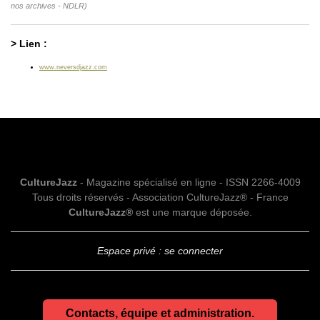
nos archives - NDLR)
> Lien :
www.neversdjazz.com
CultureJazz
- Magazine spécialisé en ligne - ISSN 2266-4009
Tous droits réservés - Association CultureJazz® - France
CultureJazz®
est une marque déposée.
Espace privé : se connecter
Contacts, équipe et administration.