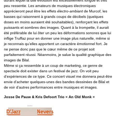
durant lequel la dite évolution est excessivement longue et très
peu ressentie. Les amateurs de musiques électroniques
apprécieront peut être les effets
électro-ambiant
de Murcof, les
basses qui raisonnent à grands coups de décibels (quelques
doses en moins auraient été souhaitables), renforçant les effets
puissants et sombres des images. Quant à la trompette, il aurait
été préférable de lui ôter un peu les déformations sonores que lui
inflige Truffaz pour en donner une image plus naturelle, même si
je reconnais qu’elles apportent un caractère émotionnel fort. Je
ne pense donc pas que le cœur même de ce projet soit
parfaitement réussi. Néanmoins, je salue la qualité graphique des
images de Bilal.
Même si ça ressemble à un coup de marketing, ce genre de
spectacle doit exister dans un festival de jazz. On voit peu
d’expériences de ce type. Ce concert visuel me donnera peut-être
envie d’acheter quelques-unes des bandes dessinées de Bilal et
de voir d’autres performances entre musiques et images.
Josse De Pauw & Kris Defoort Trio « An Old Monk »