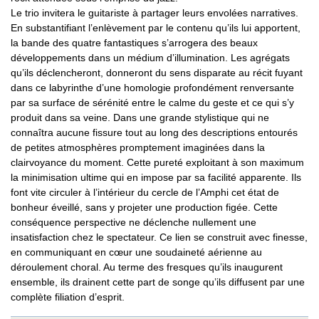
Le trio invitera le guitariste à partager leurs envolées narratives.
En substantifiant l’enlèvement par le contenu qu’ils lui apportent,
la bande des quatre fantastiques s’arrogera des beaux
développements dans un médium d’illumination. Les agrégats
qu’ils déclencheront, donneront du sens disparate au récit fuyant
dans ce labyrinthe d’une homologie profondément renversante
par sa surface de sérénité entre le calme du geste et ce qui s’y
produit dans sa veine. Dans une grande stylistique qui ne
connaîtra aucune fissure tout au long des descriptions entourés
de petites atmosphères promptement imaginées dans la
clairvoyance du moment. Cette pureté exploitant à son maximum
la minimisation ultime qui en impose par sa facilité apparente. Ils
font vite circuler à l’intérieur du cercle de l’Amphi cet état de
bonheur éveillé, sans y projeter une production figée. Cette
conséquence perspective ne déclenche nullement une
insatisfaction chez le spectateur. Ce lien se construit avec finesse,
en communiquant en cœur une soudaineté aérienne au
déroulement choral. Au terme des fresques qu’ils inaugurent
ensemble, ils drainent cette part de songe qu’ils diffusent par une
complète filiation d’esprit.