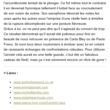
l’accordéoniste tentait de le plonger. Ce fut même tout le contraire
il en devenait hymnique tellement il luttait face au roucoulement
de son voisin de scène. Son saxophone dévorait les notes les
unes après les autres sous l’emprise d’une réelle faim à émettre
de la rupture décomplexée sur une posture fiévreuse.
Grâce à lui, on ne peut pas dire qu’il s’agissait du concert de trop.
Ce résultat démontrait qu’il aurait été judicieux pour finir en
beauté de nous retrouver en présence de Carla Bley ou de Paolo
Fresu. Ils sont tous deux coutumiers à évoluer avec lui en créant
de ravissants échanges de confrontations robustes. Pour clôturer
l’année cela aurait eu une belle gueule, c’eut été un fabuleux
cadeau de Noël, mais ça c’est sûrement encore un rêve de gone !
> Liens :
www.andysheppard.co.uk
www.eivindaarset.com
www.michelbenita.com
www.polarbearmusic.com
www.opera-lyon.com/l’amphi-jazz