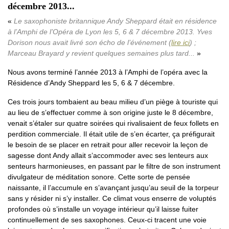
décembre 2013...
Le saxophoniste britannique Andy Sheppard était en résidence
à l’Amphi de l’Opéra de Lyon les 5, 6 & 7 décembre 2013. Yves
Dorison nous avait livré son écho de l’événement (
lire ici
) ;
Marceau Brayard y revient quelques semaines plus tard...
Nous avons terminé l’année 2013 à l’Amphi de l’opéra avec la
Résidence d’Andy Sheppard les 5, 6 & 7 décembre.
Ces trois jours tombaient au beau milieu d’un piège à touriste qui
au lieu de s’effectuer comme à son origine juste le 8 décembre,
venait s’étaler sur quatre soirées qui rivalisaient de feux follets en
perdition commerciale. Il était utile de s’en écarter, ça préfigurait
le besoin de se placer en retrait pour aller recevoir la leçon de
sagesse dont Andy allait s’accommoder avec ses lenteurs aux
senteurs harmonieuses, en passant par le filtre de son instrument
divulgateur de méditation sonore. Cette sorte de pensée
naissante, il l’accumule en s’avançant jusqu’au seuil de la torpeur
sans y résider ni s’y installer. Ce climat vous enserre de voluptés
profondes où s’installe un voyage intérieur qu’il laisse fuiter
continuellement de ses saxophones. Ceux-ci tracent une voie