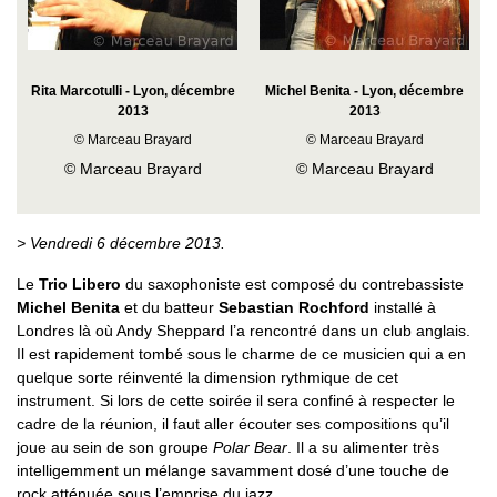
Rita Marcotulli - Lyon, décembre
Michel Benita - Lyon, décembre
2013
2013
© Marceau Brayard
© Marceau Brayard
© Marceau Brayard
© Marceau Brayard
> Vendredi 6 décembre 2013.
Le
Trio Libero
du saxophoniste est composé du contrebassiste
Michel Benita
et du batteur
Sebastian Rochford
installé à
Londres là où Andy Sheppard l’a rencontré dans un club anglais.
Il est rapidement tombé sous le charme de ce musicien qui a en
quelque sorte réinventé la dimension rythmique de cet
instrument. Si lors de cette soirée il sera confiné à respecter le
cadre de la réunion, il faut aller écouter ses compositions qu’il
joue au sein de son groupe
Polar Bear
. Il a su alimenter très
intelligemment un mélange savamment dosé d’une touche de
rock atténuée sous l’emprise du jazz.