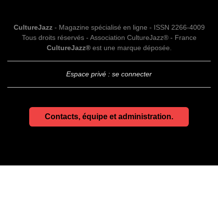
CultureJazz
- Magazine spécialisé en ligne - ISSN 2266-4009
Tous droits réservés - Association CultureJazz® - France
CultureJazz®
est une marque déposée.
Espace privé : se connecter
Contacts, équipe et administration.