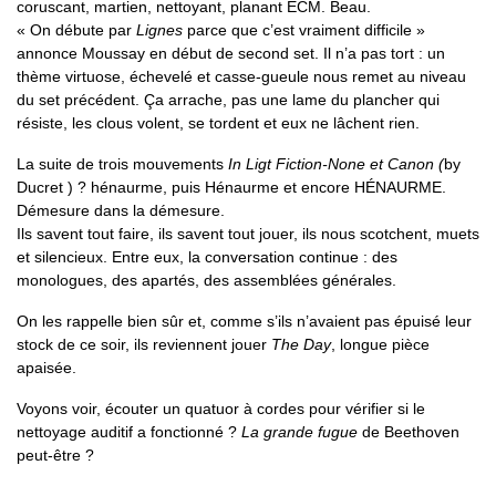
coruscant, martien, nettoyant, planant ECM. Beau.
« On débute par
Lignes
parce que c’est vraiment difficile »
annonce Moussay en début de second set. Il n’a pas tort : un
thème virtuose, échevelé et casse-gueule nous remet au niveau
du set précédent. Ça arrache, pas une lame du plancher qui
résiste, les clous volent, se tordent et eux ne lâchent rien.
La suite de trois mouvements
In Ligt Fiction-None et Canon (
by
Ducret ) ? hénaurme, puis Hénaurme et encore HÉNAURME.
Démesure dans la démesure.
Ils savent tout faire, ils savent tout jouer, ils nous scotchent, muets
et silencieux. Entre eux, la conversation continue : des
monologues, des apartés, des assemblées générales.
On les rappelle bien sûr et, comme s’ils n’avaient pas épuisé leur
stock de ce soir, ils reviennent jouer
The Day
, longue pièce
apaisée.
Voyons voir, écouter un quatuor à cordes pour vérifier si le
nettoyage auditif a fonctionné ?
La grande fugue
de Beethoven
peut-être ?