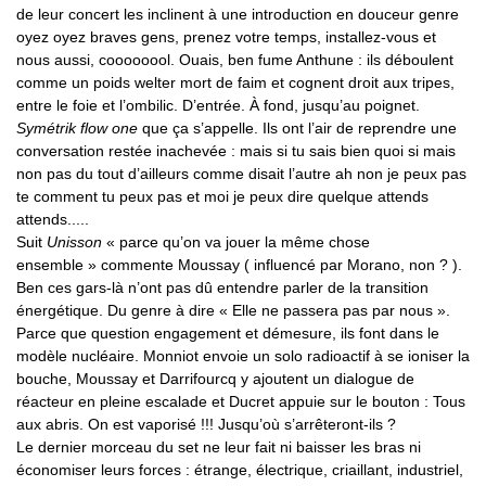
de leur concert les inclinent à une introduction en douceur genre
oyez oyez braves gens, prenez votre temps, installez-vous et
nous aussi, coooooool. Ouais, ben fume Anthune : ils déboulent
comme un poids welter mort de faim et cognent droit aux tripes,
entre le foie et l’ombilic. D’entrée. À fond, jusqu’au poignet.
Symétrik flow one
que ça s’appelle. Ils ont l’air de reprendre une
conversation restée inachevée : mais si tu sais bien quoi si mais
non pas du tout d’ailleurs comme disait l’autre ah non je peux pas
te comment tu peux pas et moi je peux dire quelque attends
attends.....
Suit
Unisson
« parce qu’on va jouer la même chose
ensemble » commente Moussay ( influencé par Morano, non ? ).
Ben ces gars-là n’ont pas dû entendre parler de la transition
énergétique. Du genre à dire « Elle ne passera pas par nous ».
Parce que question engagement et démesure, ils font dans le
modèle nucléaire. Monniot envoie un solo radioactif à se ioniser la
bouche, Moussay et Darrifourcq y ajoutent un dialogue de
réacteur en pleine escalade et Ducret appuie sur le bouton : Tous
aux abris. On est vaporisé !!! Jusqu’où s’arrêteront-ils ?
Le dernier morceau du set ne leur fait ni baisser les bras ni
économiser leurs forces : étrange, électrique, criaillant, industriel,