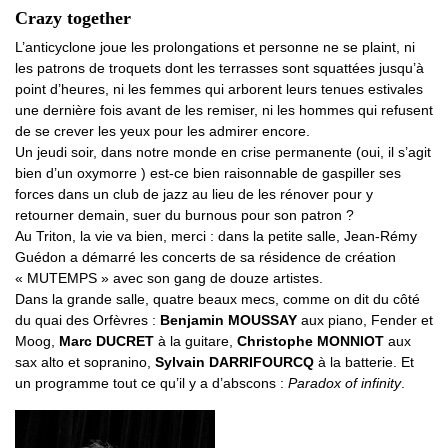
Crazy together
L’anticyclone joue les prolongations et personne ne se plaint, ni
les patrons de troquets dont les terrasses sont squattées jusqu’à
point d’heures, ni les femmes qui arborent leurs tenues estivales
une dernière fois avant de les remiser, ni les hommes qui refusent
de se crever les yeux pour les admirer encore.
Un jeudi soir, dans notre monde en crise permanente (oui, il s’agit
bien d’un oxymorre ) est-ce bien raisonnable de gaspiller ses
forces dans un club de jazz au lieu de les rénover pour y
retourner demain, suer du burnous pour son patron ?
Au Triton, la vie va bien, merci : dans la petite salle, Jean-Rémy
Guédon a démarré les concerts de sa résidence de création
« MUTEMPS » avec son gang de douze artistes.
Dans la grande salle, quatre beaux mecs, comme on dit du côté
du quai des Orfèvres :
Benjamin MOUSSAY
aux piano, Fender et
Moog,
Marc DUCRET
à la guitare,
Christophe MONNIOT
aux
sax alto et sopranino,
Sylvain DARRIFOURCQ
à la batterie. Et
un programme tout ce qu’il y a d’abscons :
Paradox of infinity
.