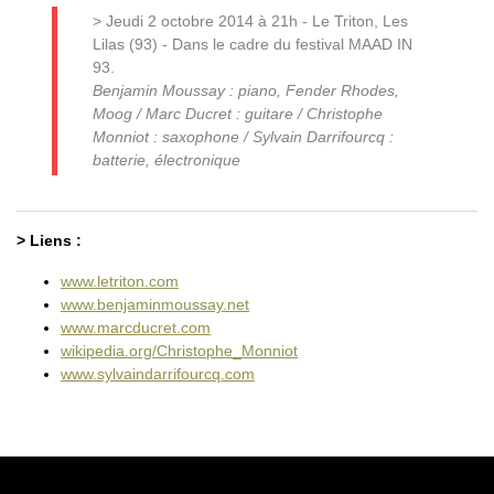
> Jeudi 2 octobre 2014 à 21h - Le Triton, Les
Lilas (93) - Dans le cadre du festival MAAD IN
93.
Benjamin Moussay : piano, Fender Rhodes,
Moog / Marc Ducret : guitare / Christophe
Monniot : saxophone / Sylvain Darrifourcq :
batterie, électronique
> Liens :
www.letriton.com
www.benjaminmoussay.net
www.marcducret.com
wikipedia.org/Christophe_Monniot
www.sylvaindarrifourcq.com