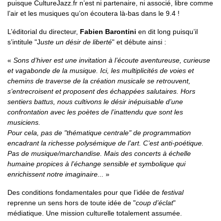
puisque CultureJazz.fr n’est ni partenaire, ni associé, libre comme
l’air et les musiques qu’on écoutera là-bas dans le 9.4 !
L’éditorial du directeur,
Fabien Barontini
en dit long puisqu’il
s’intitule "J
uste un désir de liberté
" et débute ainsi :
«
Sons d’hiver est une invitation à l’écoute aventureuse, curieuse
et vagabonde de la musique. Ici, les multiplicités de voies et
chemins de traverse de la création musicale se retrouvent,
s’entrecroisent et proposent des échappées salutaires. Hors
sentiers battus, nous cultivons le désir inépuisable d’une
confrontation avec les poètes de l’inattendu que sont les
musiciens.
Pour cela, pas de "thématique centrale" de programmation
encadrant la richesse polysémique de l’art. C’est anti-poétique.
Pas de musique/marchandise. Mais des concerts à échelle
humaine propices à l’échange sensible et symbolique qui
enrichissent notre imaginaire...
»
Des conditions fondamentales pour que l’idée de
festival
reprenne un sens hors de toute idée de "
coup d’éclat
"
médiatique. Une mission culturelle totalement assumée.