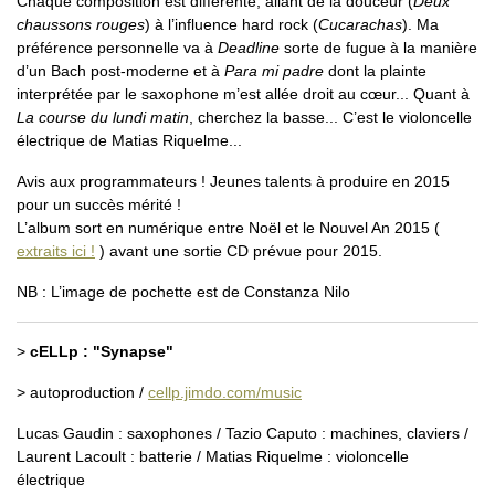
Chaque composition est différente, allant de la douceur (
Deux
chaussons rouges
) à l’influence hard rock (
Cucarachas
). Ma
préférence personnelle va à
Deadline
sorte de fugue à la manière
d’un Bach post-moderne et à
Para mi padre
dont la plainte
interprétée par le saxophone m’est allée droit au cœur... Quant à
La course du lundi matin
, cherchez la basse... C’est le violoncelle
électrique de Matias Riquelme...
Avis aux programmateurs ! Jeunes talents à produire en 2015
pour un succès mérité !
L’album sort en numérique entre Noël et le Nouvel An 2015 (
extraits ici !
) avant une sortie CD prévue pour 2015.
NB : L’image de pochette est de Constanza Nilo
>
cELLp : "Synapse"
> autoproduction /
cellp.jimdo.com/music
Lucas Gaudin : saxophones / Tazio Caputo : machines, claviers /
Laurent Lacoult : batterie / Matias Riquelme : violoncelle
électrique