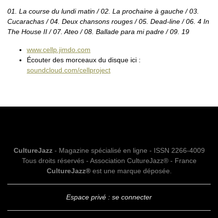
01. La course du lundi matin / 02. La prochaine à gauche / 03.
Cucarachas / 04. Deux chansons rouges / 05. Dead-line / 06. 4 In
The House II / 07. Ateo / 08. Ballade para mi padre / 09. 19
www.cellp.jimdo.com
Écouter des morceaux du disque ici :
soundcloud.com/cellproject
CultureJazz
- Magazine spécialisé en ligne - ISSN 2266-4009
Tous droits réservés - Association CultureJazz® - France
CultureJazz®
est une marque déposée.
Espace privé : se connecter