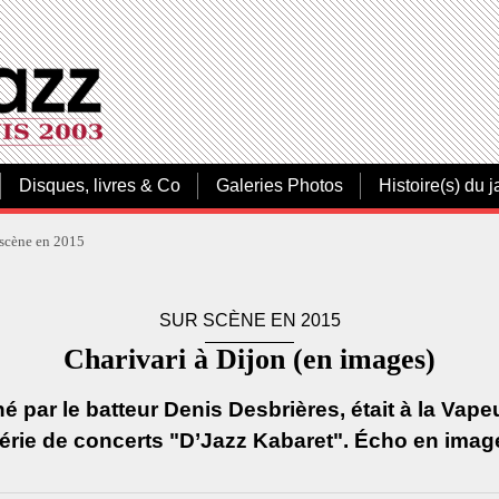
Disques, livres & Co
Galeries Photos
Histoire(s) du j
 scène en 2015
SUR SCÈNE EN 2015
Charivari à Dijon (en images)
 par le batteur Denis Desbrières, était à la Vape
série de concerts "D’Jazz Kabaret". Écho en image