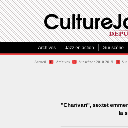
Archives
Jazz en action
Sur scène
Accueil
Archives
Sur scène : 2010-2015
Sur
"Charivari", sextet emmené
la 