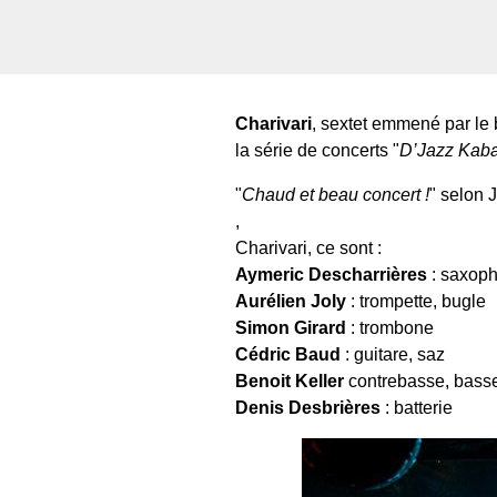
Charivari
, sextet emmené par le 
la série de concerts "
D’Jazz Kaba
"
Chaud et beau concert !
" selon
,
Charivari, ce sont :
Aymeric Descharrières
: saxoph
Aurélien Joly
: trompette, bugle
Simon Girard
: trombone
Cédric Baud
: guitare, saz
Benoit Keller
contrebasse, bass
Denis Desbrières
: batterie