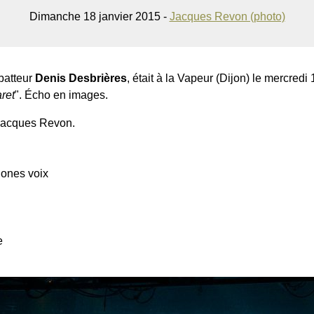
Dimanche 18 janvier 2015 -
Jacques Revon (photo)
batteur
Denis Desbrières
, était à la Vapeur (Dijon) le mercred
ret
". Écho en images.
 Jacques Revon.
ones voix
e