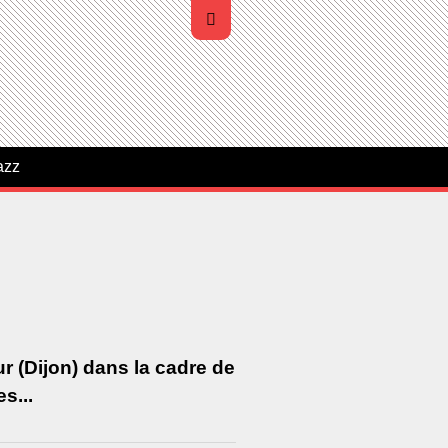
azz
ur (Dijon) dans la cadre de
s...