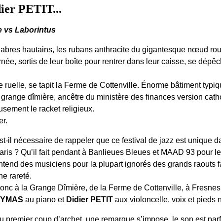
er PETIT...
e vs Laborintus
labres hautains, les rubans anthracite du gigantesque nœud rout
rnée, sortis de leur boîte pour rentrer dans leur caisse, se dépêc
 ruelle, se tapit la Ferme de Cottenville. Énorme bâtiment typi
 grange dîmière, ancêtre du ministère des finances version cath
sement le racket religieux.
er.
st-il nécessaire de rappeler que ce festival de jazz est unique 
aris ? Qu’il fait pendant à Banlieues Bleues et MAAD 93 pour l
ntend des musiciens pour la plupart ignorés des grands raouts
ne rareté.
onc à la Grange Dîmière, de la Ferme de Cottenville, à Fresnes,
HYMAS
au piano et
Didier PETIT
aux violoncelle, voix et pieds 
u premier coup d’archet, une remarque s’impose, le son est parfait