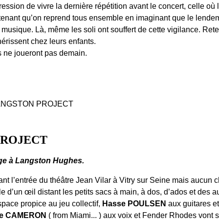
ression de vivre la dernière répétition avant le concert, celle où
tenant qu’on reprend tous ensemble en imaginant que le lendema
a musique. Là, même les soli ont souffert de cette vigilance. Ret
érissent chez leurs enfants.
ne joueront pas demain.
LANGSTON PROJECT
PROJECT
 à Langston Hughes.
nt l’entrée du théâtre Jean Vilar à Vitry sur Seine mais aucun c
lle d’un œil distant les petits sacs à main, à dos, d’ados et des a
pace propice au jeu collectif,
Hasse POULSEN
aux guitares et
ie CAMERON
( from Miami... ) aux voix et Fender Rhodes vont s