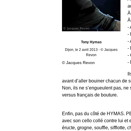
a
À
À
-
-
-
Tony Hymas
-
Dijon, le 2 avril 2013 - © Jacques
-
Revon
-
© Jacques Revon
I
avant d’aller bouiner chacun de s
Non, ils ne s’engueulent pas, ne 
versus français de bouture.
Enfin, pas du côté de HYMAS. PET
avec son cello collé contre lui et 
éructe, grogne, souffle, sifflotte,