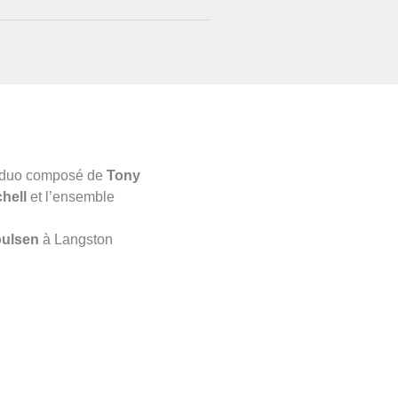
le duo composé de
Tony
chell
et l’ensemble
ulsen
à Langston