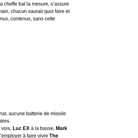
 la cheffe bat la mesure, s’assure
in, chacun saurait quoi faire et
enus, contenus, sans cette
har, aucune batterie de missile
utres.
 voix,
Luc EX
à la basse,
Mark
’employer à faire vivre
The