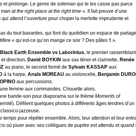
rmule et prolonge. Le genre de sideman qui te les casse pas parce
t man at the right place at the right time
». Il fait preuve d’une
 qui attend l’ouverture pour choper la merlette imprudente et
 pas du tout bavardes, qui font du quotidien un espace de partag
tifère « qu’est-ce qu’on mange ce soir ? Des pâtes !! ».
Black Earth Ensemble vs Laborintus
, le premier rassemblant
 et direction,
David BOYKIN
aux sax ténor et clarinette,
Renée
IZ
au piano, le second formé de
Sylvain KASSAP
aux
D
à la harpe,
Anaïs MOREAU
au violoncelle,
Benjamin DUR
COPINO
aux percussions.
a une femme aux commandes. Chouette alors.
 une bande-son pour diaporama sur le thème
Moments of
aternité). Défilent quelques photos à différents âges tendres d’un
classico-jazzeuse.
 temps pour répéter ensemble. Alors, leur attention et leur entra
cis où jouer avec ses collègues de pupitre est attendu et quand i