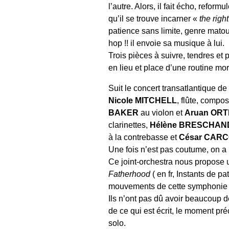
l’autre. Alors, il fait écho, refo
qu’il se trouve incarner «
the righ
patience sans limite, genre matou
hop !! il envoie sa musique à lui.
Trois pièces à suivre, tendres et
en lieu et place d’une routine mor
Suit le concert transatlantique de
Nicole MITCHELL
, flûte, compos
BAKER
au violon et
Aruan ORT
clarinettes,
Hélène BRESCHAN
à la contrebasse et
César CAR
Une fois n’est pas coutume, on 
Ce joint-orchestra nous propose
Fatherhood
( en fr, Instants de p
mouvements de cette symphonie 
Ils n’ont pas dû avoir beaucoup de
de ce qui est écrit, le moment pré
solo.