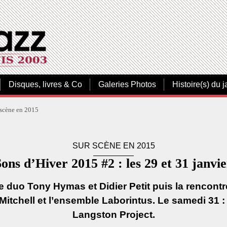
Disques, livres & Co
Galeries Photos
Histoire(s) du j
 scène en 2015
SUR SCÈNE EN 2015
ons d’Hiver 2015 #2 : les 29 et 31 janvi
 le duo Tony Hymas et Didier Petit puis la rencontr
itchell et l’ensemble Laborintus. Le samedi 31 
Langston Project.