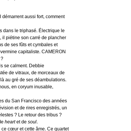
il démarrent aussi fort, comment
s dans le triphasé. Électrique le
, il piétine son carré de plancher
s de ses fûts et cymbales et
 vermine capitaliste. CAMERON
 ?
 ils se calment. Debbie
stée de vitraux, de morceaux de
et là au gré de ses déambulations.
r nous, en coryum inusable,
ques du San Francisco des années
évision et de rires enregistrés, un
lestes ? Le retour des tribus ?
 de
heart
et de
soul
.
es, ce cœur et cette âme. Ce quartet