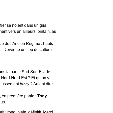
ier se noient dans un gris
hent vers un ailleurs lointain, au
que de l’Ancien Régime : hauts
o. Devenue un lieu de culture
dans la partie Sud-Sud-Est de
e Nord-Nord-Est ? Et qu’on y
 faussement
jazzy
? Autant dire
 en première partie :
Tony
nus.
 : rond, plein, définitif. Merci