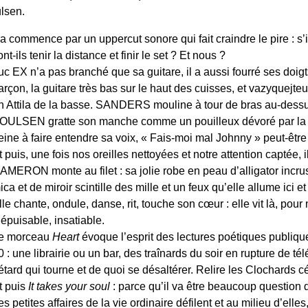
lsen.
a commence par un uppercut sonore qui fait craindre le pire : s’
ont-ils tenir la distance et finir le set ? Et nous ?
uc EX n’a pas branché que sa guitare, il a aussi fourré ses doigt
arçon, la guitare très bas sur le haut des cuisses, et vazyquejteu
n Attila de la basse. SANDERS mouline à tour de bras au-dessu
OULSEN gratte son manche comme un pouilleux dévoré par la
eine à faire entendre sa voix, « Fais-moi mal Johnny » peut-être
t puis, une fois nos oreilles nettoyées et notre attention captée,
AMERON monte au filet : sa jolie robe en peau d’alligator incru
ica et de miroir scintille des mille et un feux qu’elle allume ici 
lle chante, ondule, danse, rit, touche son cœur : elle vit là, pou
népuisable, insatiable.
e morceau
Heart
évoque l’esprit des lectures poétiques publi
0 : une librairie ou un bar, des traînards du soir en rupture de tél
étard qui tourne et de quoi se désaltérer. Relire les Clochards cé
t puis
It takes your soul
: parce qu’il va être beaucoup question
es petites affaires de la vie ordinaire défilent et au milieu d’ell