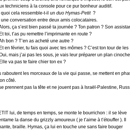
ux techniciens à la console pour ce pur bonheur auditif.
 quoi cela ressemble-t-il un
duo Hymas-Petit
?
 une conversation entre deux amis colocataires.
 Alors, ça s’est bien passé ta journée ? Ton patron ? Son assista
 Et toi, t’as pu remettre l’imprimante en route ?
 Ah bon ? T’en as acheté une autre ?
 Et en février, tu fais quoi avec tes mômes ? C’est ton tour de les
 Oui, mais j’ai pas les sous, je vais leur préparer un plan cinoche
 Elle va pas te faire chier ton ex ?
ls raboutent les morceaux de la vie qui passe, se mettent en pha
on côté.
se prennent pas la tête et ne jouent pas à Israël-Palestine, Ru
IT lui, de temps en temps, se monte le bourrichon : il se lève
entame la danse du grizzly amoureux ( je t’aime à t’étouffer ). Il
 chante, braille. Hymas, ça lui en touche une sans faire bouger