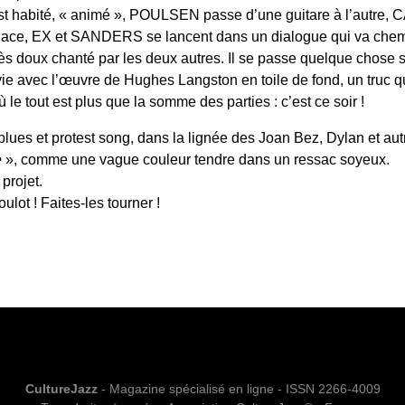
st habité, « animé », POULSEN passe d’une guitare à l’autre,
lace, EX et SANDERS se lancent dans un dialogue qui va chemin
rès doux chanté par les deux autres. Il se passe quelque chose 
ie avec l’œuvre de Hughes Langston en toile de fond, un truc qu
ù le tout est plus que la somme des parties : c’est ce soir !
blues et protest song, dans la lignée des Joan Bez, Dylan et autr
e
», comme une vague couleur tendre dans un ressac soyeux.
projet.
oulot ! Faites-les tourner !
CultureJazz
- Magazine spécialisé en ligne - ISSN 2266-4009