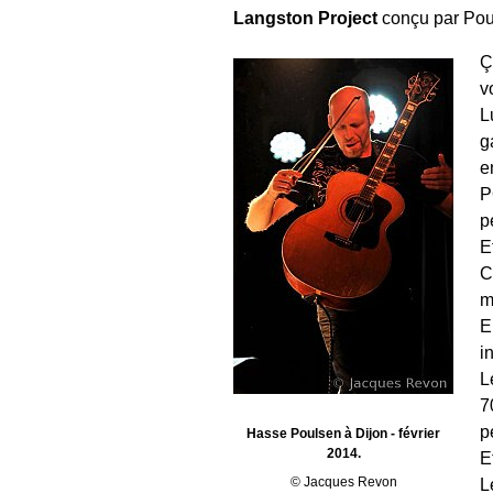
Langston Project
conçu par Pou
Ç
v
L
g
e
P
p
E
C
m
E
i
L
7
p
Hasse Poulsen à Dijon - février
2014.
E
© Jacques Revon
L