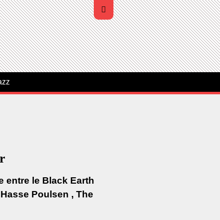
azz
er
e entre le Black Earth
: Hasse Poulsen , The