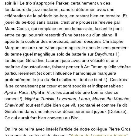
soir là ! Le trio s’approprie Parker, certainement un des
fondateurs du jazz moderne, sans le détourner, avec une
célébration de la période be-bop, en restant bien en ternaire. Et
jouer du be-bop sans basse, c’est une prouesse relevée par
Manu Codjia, qui remplace un peu le bassiste, faisant le pont
entre ce qui pourrait ressortir d’une basse ou d’un piano. Il
apporte la couleur des morceaux, autour desquels Christophe
Marguet assure une rythmique magistrale dans le sens premier
du terme (quel magnifique solo de batterie sur
Daydrums
! )
tandis que Géraldine Laurent joue avec une vélocité et une
maîtrise époustouflante, faisant penser à Art Tatum qu’elle vénère
particulièrement (et dont l’influence harmonique marquera
profondément le jeu du Bird d’ailleurs...tout se tient ! ). Ces trois-
là se connaissent par cœur et sont soudés et indispensables :
April in Paris
, (April in Vitrolles aurait été une bonne idée ce
samedi !),
Night in Tunisia
,
Loverman
,
Laura
,
Moose the Mooche
,
Shaw’nuff
, tout est fluide bien que vif, spontané et comme l’a dit
Géraldine dans une interview, désespérément joyeux (Deleuze).
Ce qui aurait fort bien convenu au Bird...
On lira ou relira avec intérêt l’article de notre collègue Pierre Gros
à propos de ce trio et du disque : "
Autour de
Looking for Parker
”