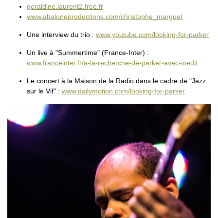
geraldine.laurent2.free.fr
www.abaloneproductions.com/christophe_marguet
Une interview du trio :
www.youtube.com/looking-for-parker
Un live à "Summertime" (France-Inter) :
www.franceinter.fr/a-la-recherche-de-parker-avec-inedit
Le concert à la Maison de la Radio dans le cadre de "Jazz
sur le Vif" :
www.dailymotion.com/looking-for-parker