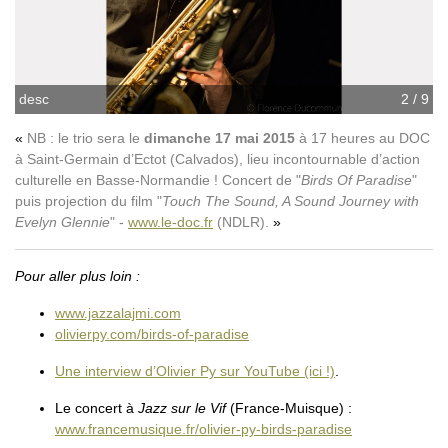
desc
2 / 9
NB : le trio sera le
dimanche 17 mai 2015
à 17 heures au DOC
à Saint-Germain d’Ectot (Calvados), lieu incontournable d’action
culturelle en Basse-Normandie ! Concert de "
Birds Of Paradise
"
puis projection du film "
Touch The Sound, A Sound Journey with
Evelyn Glennie
" -
www.le-doc.fr
(NDLR).
Pour aller plus loin :
www.jazzalajmi.com
olivierpy.com/birds-of-paradise
Une interview d’Olivier Py sur YouTube (ici !)
.
Le concert à
Jazz sur le Vif
(France-Muisque) :
www.francemusique.fr/olivier-py-birds-paradise