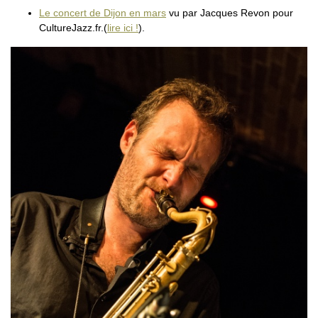
Le concert de Dijon en mars
vu par Jacques Revon pour
CultureJazz.fr.(
lire ici !
).