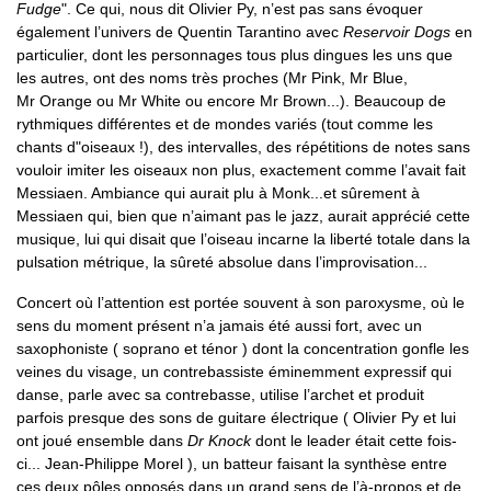
Fudge
". Ce qui, nous dit Olivier Py, n’est pas sans évoquer
également l’univers de Quentin Tarantino avec
Reservoir Dogs
en
particulier, dont les personnages tous plus dingues les uns que
les autres, ont des noms très proches (Mr Pink, Mr Blue,
Mr Orange ou Mr White ou encore Mr Brown...). Beaucoup de
rythmiques différentes et de mondes variés (tout comme les
chants d"oiseaux !), des intervalles, des répétitions de notes sans
vouloir imiter les oiseaux non plus, exactement comme l’avait fait
Messiaen. Ambiance qui aurait plu à Monk...et sûrement à
Messiaen qui, bien que n’aimant pas le jazz, aurait apprécié cette
musique, lui qui disait que l’oiseau incarne la liberté totale dans la
pulsation métrique, la sûreté absolue dans l’improvisation...
Concert où l’attention est portée souvent à son paroxysme, où le
sens du moment présent n’a jamais été aussi fort, avec un
saxophoniste ( soprano et ténor ) dont la concentration gonfle les
veines du visage, un contrebassiste éminemment expressif qui
danse, parle avec sa contrebasse, utilise l’archet et produit
parfois presque des sons de guitare électrique ( Olivier Py et lui
ont joué ensemble dans
Dr Knock
dont le leader était cette fois-
ci... Jean-Philippe Morel ), un batteur faisant la synthèse entre
ces deux pôles opposés dans un grand sens de l’à-propos et de