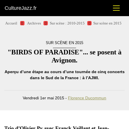
CultureJazz.fr
Accueil
Archives
Sur scène : 2010-2015
Sur scène en 2015
SUR SCÈNE EN 2015
"BIRDS OF PARADISE"... se posent à
Avignon.
Aperçu d’une étape au cours d’une tournée de cinq concerts
dans le Sud de la France : à l’AJMI.
Vendredi 1er mai 2015 -
Florence Ducommun
Trio d’Olivier Py avec Franck Vaillant et Jean-