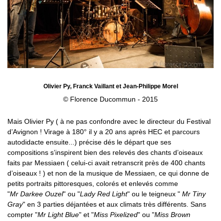
Olivier Py, Franck Vaillant et Jean-Philippe Morel
© Florence Ducommun - 2015
Mais Olivier Py ( à ne pas confondre avec le directeur du Festival
d’Avignon ! Virage à 180° il y a 20 ans après HEC et parcours
autodidacte ensuite...) précise dés le départ que ses
compositions s’inspirent bien des relevés des chants d’oiseaux
faits par Messiaen ( celui-ci avait retranscrit près de 400 chants
d’oiseaux ! ) et non de la musique de Messiaen, ce qui donne de
petits portraits pittoresques, colorés et enlevés comme
"
Mr Darkee Ouzel
" ou "
Lady Red Light
" ou le teigneux "
Mr Tiny
Gray
" en 3 parties déjantées et aux climats très différents. Sans
compter "
Mr Light Blue
" et "
Miss Pixelized
" ou "
Miss Brown