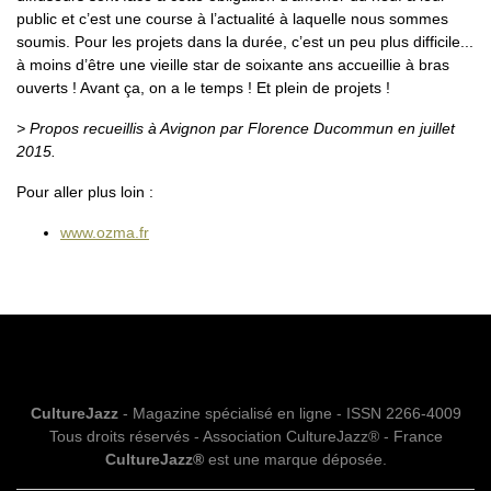
public et c’est une course à l’actualité à laquelle nous sommes
soumis. Pour les projets dans la durée, c’est un peu plus difficile...
à moins d’être une vieille star de soixante ans accueillie à bras
ouverts ! Avant ça, on a le temps ! Et plein de projets !
> Propos recueillis à Avignon par Florence Ducommun en juillet
2015.
Pour aller plus loin :
www.ozma.fr
CultureJazz
- Magazine spécialisé en ligne - ISSN 2266-4009
Tous droits réservés - Association CultureJazz® - France
CultureJazz®
est une marque déposée.