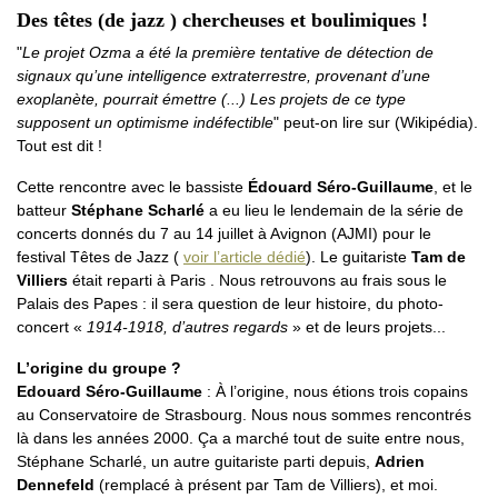
Des têtes (de jazz ) chercheuses et boulimiques !
"
Le projet Ozma a été la première tentative de détection de
signaux qu’une intelligence extraterrestre, provenant d’une
exoplanète, pourrait émettre (...) Les projets de ce type
supposent un optimisme indéfectible
" peut-on lire sur (Wikipédia).
Tout est dit !
Cette rencontre avec le bassiste
Édouard Séro-Guillaume
, et le
batteur
Stéphane Scharlé
a eu lieu le lendemain de la série de
concerts donnés du 7 au 14 juillet à Avignon (AJMI) pour le
festival Têtes de Jazz (
voir l’article dédié
). Le guitariste
Tam de
Villiers
était reparti à Paris . Nous retrouvons au frais sous le
Palais des Papes : il sera question de leur histoire, du photo-
concert «
1914-1918, d’autres regards
» et de leurs projets...
L’origine du groupe ?
Edouard Séro-Guillaume
: À l’origine, nous étions trois copains
au Conservatoire de Strasbourg. Nous nous sommes rencontrés
là dans les années 2000. Ça a marché tout de suite entre nous,
Stéphane Scharlé, un autre guitariste parti depuis,
Adrien
Dennefeld
(remplacé à présent par Tam de Villiers), et moi.