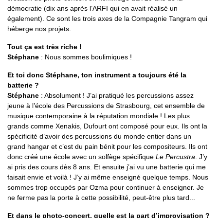
démocratie (dix ans après l’ARFI qui en avait réalisé un
également). Ce sont les trois axes de la Compagnie Tangram qui
héberge nos projets.
Tout ça est très riche !
Stéphane
: Nous sommes boulimiques !
Et toi donc Stéphane, ton instrument a toujours été la
batterie ?
Stéphane
: Absolument ! J’ai pratiqué les percussions assez
jeune à l’école des Percussions de Strasbourg, cet ensemble de
musique contemporaine à la réputation mondiale ! Les plus
grands comme Xenakis, Dufourt ont composé pour eux. Ils ont la
spécificité d’avoir des percussions du monde entier dans un
grand hangar et c’est du pain bénit pour les compositeurs. Ils ont
donc créé une école avec un solfège spécifique
Le Percustra
. J’y
ai pris des cours dès 8 ans. Et ensuite j’ai vu une batterie qui me
faisait envie et voilà ! J’y ai même enseigné quelque temps. Nous
sommes trop occupés par Ozma pour continuer à enseigner. Je
ne ferme pas la porte à cette possibilité, peut-être plus tard...
Et dans le photo-concert, quelle est la part d’improvisation ?