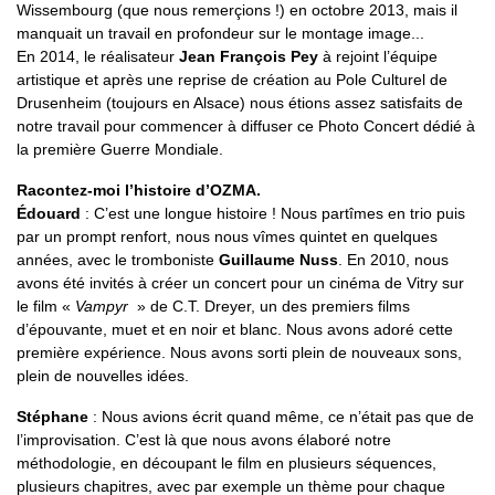
Wissembourg (que nous remerçions !) en octobre 2013, mais il
manquait un travail en profondeur sur le montage image...
En 2014, le réalisateur
Jean François Pey
à rejoint l’équipe
artistique et après une reprise de création au Pole Culturel de
Drusenheim (toujours en Alsace) nous étions assez satisfaits de
notre travail pour commencer à diffuser ce Photo Concert dédié à
la première Guerre Mondiale.
Racontez-moi l’histoire d’OZMA.
Édouard
: C’est une longue histoire ! Nous partîmes en trio puis
par un prompt renfort, nous nous vîmes quintet en quelques
années, avec le tromboniste
Guillaume Nuss
. En 2010, nous
avons été invités à créer un concert pour un cinéma de Vitry sur
le film «
Vampyr
» de C.T. Dreyer, un des premiers films
d’épouvante, muet et en noir et blanc. Nous avons adoré cette
première expérience. Nous avons sorti plein de nouveaux sons,
plein de nouvelles idées.
Stéphane
: Nous avions écrit quand même, ce n’était pas que de
l’improvisation. C’est là que nous avons élaboré notre
méthodologie, en découpant le film en plusieurs séquences,
plusieurs chapitres, avec par exemple un thème pour chaque