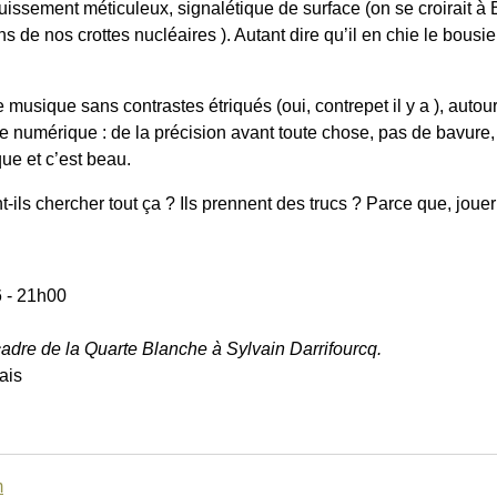
fouissement méticuleux, signalétique de surface (on se croirait à
s de nos crottes nucléaires ). Autant dire qu’il en chie le bousie
 musique sans contrastes étriqués (oui, contrepet il y a ), auto
mérique : de la précision avant toute chose, pas de bavure, 
ue et c’est beau.
nt-ils chercher tout ça ? Ils prennent des trucs ? Parce que, jou
 - 21h00
cadre de la Quarte Blanche à Sylvain Darrifourcq.
ais
m