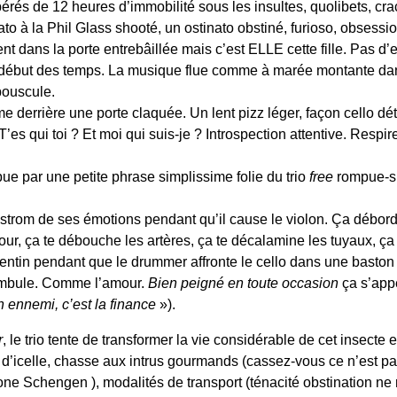
és de 12 heures d’immobilité sous les insultes, quolibets, cra
nato à la Phil Glass shooté, un ostinato obstiné, furioso, obses
nt dans la porte entrebâillée mais c’est ELLE cette fille. Pas d’
e début des temps. La musique flue comme à marée montante dan
bouscule.
e derrière une porte claquée. Un lent pizz léger, façon cello d
T’es qui toi ? Et moi qui suis-je ? Introspection attentive. Respir
 par une petite phrase simplissime folie du trio
free
rompue-su
lstrom de ses émotions pendant qu’il cause le violon. Ça déborde
mour, ça te débouche les artères, ça te décalamine les tuyaux, ça
erpentin pendant que le drummer affronte le cello dans une basto
nambule. Comme l’amour.
Bien peigné en toute occasion
ça s’appe
 ennemi, c’est la finance
»).
r
, le trio tente de transformer la vie considérable de cet insecte 
 d’icelle, chasse aux intrus gourmands (cassez-vous ce n’est p
zone Schengen ), modalités de transport (ténacité obstination ne 