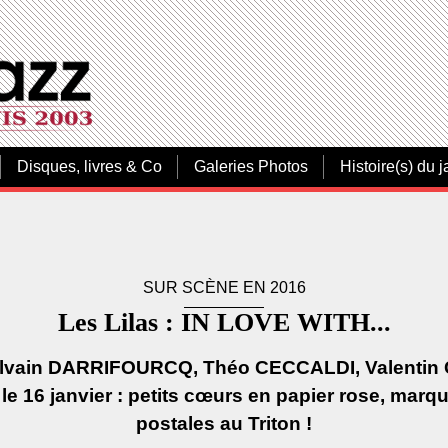
Disques, livres & Co
Galeries Photos
Histoire(s) du j
SUR SCÈNE EN 2016
Les Lilas : IN LOVE WITH...
ylvain DARRIFOURCQ, Théo CECCALDI, Valentin CE
le 16 janvier : petits cœurs en papier rose, marq
postales au Triton !