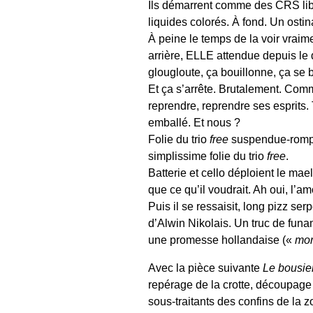
Ils démarrent comme des CRS libér
liquides colorés. À fond. Un osti
À peine le temps de la voir vraime
arrière, ELLE attendue depuis l
glougloute, ça bouillonne, ça se 
Et ça s’arrête. Brutalement. Comm
reprendre, reprendre ses esprits. 
emballé. Et nous ?
Folie du trio
free
suspendue-rompue
simplissime folie du trio
free
.
Batterie et cello déploient le mae
que ce qu’il voudrait. Ah oui, l’a
Puis il se ressaisit, long pizz s
d’Alwin Nikolais. Un truc de fu
une promesse hollandaise («
mon
Avec la pièce suivante
Le bousie
repérage de la crotte, découpage
sous-traitants des confins de la 