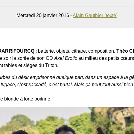
Mercredi 20 janvier 2016 -
Alain Gauthier (texte)
n DARRIFOURCQ
: batterie, objets, cithare, composition,
Théo 
ce soir la sortie de son CD
Axel Erotic
au milieu des petits cœur
t tables et sièges du Triton.
urbes du désir emprisonné quelque part, dans un espace à la gé
st fugace, c’est saccadé, c’est brutal. Mais ça peut tout aussi bi
 blonde à forte poitrine.