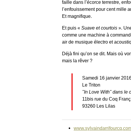
faille dans l’écorce terrestre, en
l’enfouissement pour cent mille an
Et magnifique.
Et puis «
Suave et courtois
». Une
comme une machine à commande nu
air de musique électro et acoustiq
Déjà fini qu’on se dit. Mais où vo
mais la rêver ?
Samedi 16 janvier 2016
Le Triton
"In Love With" dans le 
11bis rue du Coq Franç
93260 Les Lilas
www.sylvaindarrifourcq.co