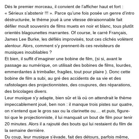
Dés le premier morceau, il convient de l’afficher haut et fort :
« Sérieux s’abstenir !!! ». Parce qu’une fois posée un genre d’intro
déstructurée, le thème joué à une vitesse déraisonnable fait
défiler moult souvenirs de films muets en noir et blanc, tous plutôt
orientés blagounettes marrantes. Of course, le carré Français,
James Lee Burke, les défilés improvisés, tout ces clichés volètent
alentour. Alors, comment s’y prennent-ils ces revisiteurs de
musiques inoubliables ?
Et bien, il suffit d’imaginer une bobine de film, (si si, avant le
passage au numérique, on utilisait des bobines de films, lourdes,
emmerdantes à trimballer, fragiles, tout pour plaire ). Donc cette
bobine de film a subi, au gré des accidents de sa vie et des
rafistolages des projectionnistes, des coupures, des réparations,
des bricolages divers.
Leur musique s’y adapte, bien sûr et là où on attendrait le thème
impeccablement joué, ben non : il manque trois pistes sur quatre,
on n’entend que le gros sax ou la clarinette ou.... et puis, figure-
toi que le projectionniste, il lui manquait un bout de film pour tenir
20 minutes. Alors il a rajouté des bouts qui lui restaient du film de
la semaine dernière.
Du coup, leur musique s’évade, fait des détours, parfois même,