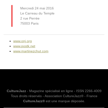
Mercredi 24 mai 2016
Le Carreau du Temple
2 rue Perrée
75003 Paris
www.onj.org
www.postk.net
www.martinezchut.com
CultureJazz
- Magazine spécialisé en ligne - ISSN 2266-4009
Tous droits réservés - Association CultureJazz® - France
CultureJazz®
est une marque déposée.