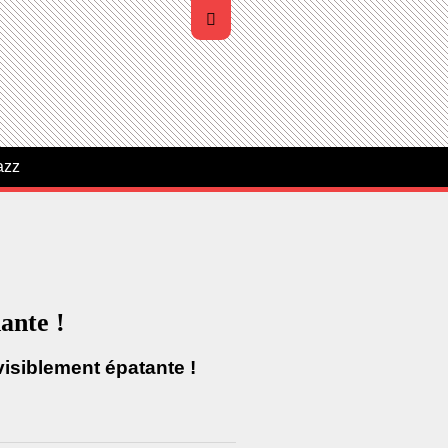
azz
ante !
isiblement épatante !