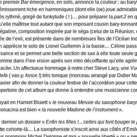
e premier
Bar émergence
, en solo, annonce la couleur : au bar
rémissement riche en harmoniques (dont elle (se) joue admirab
rès rythmé, gorgé de funkytude ( ! )… pour préparer la
part 2
en q
u’elle maîtrise tout autant que son imposant cousin bary-tonnant
égaline
, composition inspirée par le séga (celui de la Réunion,
ée de l’exil, est présente dans de nombreues îles de l’Océan In
n apprécie le solo de Lionel Guillemin à la basse… Céline passe
isance et se permet une belle section de sax à elle toute seule
omme dans
Free vision
après son intro décoiffante qu’elle agré
lacée. Un affectueux hommage à notre cher Steve Lacy, une
Vu
lefa
(
vas-y, fonce !
) très tonique (morceau arrangé par Didier Ma
lavier afin de donner la couleur festive de l’accordéon pour cet
épertoire de cet album qui donne à entendre une musicienne conf
oyait en Hamiet Bluiett «
le nouveau Messie du saxophone bary
Bonacina est bien «
la nouvelle Madone de l’instrument
».
 dernier un dossier «
Enfin les filles !... celles qui font bouger le
 cette cohorte-là… La saxophoniste s’inscrit ainsi aux côtés d’Em
 nommons Michel Delorme et moi « nouvelle liberté » ou « new 