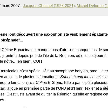
7 mars 2007 -
Jacques Chesnel (1928-2021)
,
Michel Delorme (
snel ont découvert une saxophoniste visiblement épatante
"bicéphale"...
uite : Céline Bonacina ne manque pas d’air…ne manque pas de sou
t) rentrée depuis peu de l’île de la Réunion, où elle a séjourné
le nôtre… eh bien , OUI !
s musicales, s’est spécialisée au saxophone baryton, produite 
en au sein de plusieurs formations :
Subbash and the cosmic s
propre formation jazz
Céline B Group
. Elle a participé à plusieur
), a joué en première partie de l’ONJ et d’Henri Texier et a ét
es. C’est juste avant de quitter la Réunion qu’elle enregistre 
res.