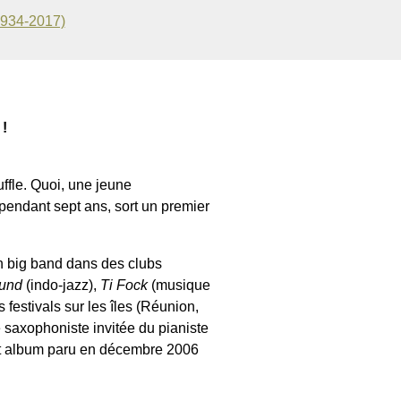
1934-2017)
 !
ffle. Quoi, une jeune
 pendant sept ans, sort un premier
en big band dans des clubs
ound
(indo-jazz),
Ti Fock
(musique
s festivals sur les îles (Réunion,
é saxophoniste invitée du pianiste
cet album paru en décembre 2006