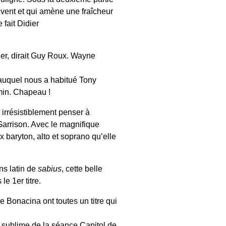
souvent et qui amène une fraîcheur
 fait Didier
cher, dirait Guy Roux. Wayne
 auquel nous a habitué Tony
min. Chapeau !
t irrésistiblement penser à
Garrison. Avec le magnifique
 baryton, alto et soprano qu’elle
s latin de
sabius
, cette belle
e 1er titre.
e Bonacina ont toutes un titre qui
u sublime de la séance Capitol de