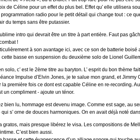
oix de Céline pour un effet du plus bel. Effet qu’ elle utilisera 
a programmation radio pour le petit détail qui change tout : ce que
’air du temps sans être putassier.
ublime intro qui devrait être un titre à part entière. Faut pas gâ
combat !
iculièrement à son avantage ici, avec ce son de batterie boisé
cette basse en suspension du deuxième solo de Lionel Guille
n solo, c’ est le 2ème titre au baryton. L’ esprit du bon thème fai
séance Impulse d’Elvin Jones, je te salue mon grand, et Jimmy 
 la première fois ce dont est capable Céline en re-recording. Aux
est un compliment - ajoute un ténor.
ez bien lu, hommage est devenu image. Comme est sage, au sen
 qui s’ orne de douces harmoniques. On en avait déjà noté dans l
a gratos, mais presque libérez le visa. Les compositions de Mell
intime. C’est bien aussi.
de basse et cette évanescence d’un alliage sonore qui touche a