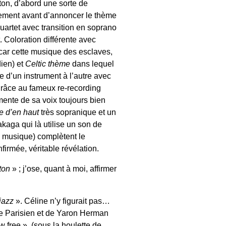
yton, d’abord une sorte de
lement avant d’annoncer le thème
uartet avec transition en soprano
. Coloration différente avec
 car cette musique des esclaves,
dien) et
Celtic thème
dans lequel
 d’un instrument à l’autre avec
 grâce au fameux re-recording
mente de sa voix toujours bien
e d’en haut
très sopranique et un
kaga qui là utilise un son de
te musique) complètent le
irmée, véritable révélation.
ton
» ; j’ose, quant à moi, affirmer
 jazz
». Céline n’y figurait pas…
ile Parisien et de Yaron Herman
free », (sous la houlette de