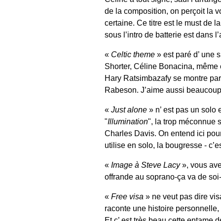
de la composition, on perçoit la v
certaine. Ce titre est le must de l
sous l’intro de batterie est dans l
«
Celtic theme
» est paré d’ une s
Shorter, Céline Bonacina, même 
Hary Ratsimbazafy se montre part
Rabeson. J’aime aussi beaucoup 
«
Just alone
» n’ est pas un solo e
"
Illumination
", la trop méconnue 
Charles Davis. On entend ici pour
utilise en solo, la bougresse - c’
«
Image à Steve Lacy
», vous av
offrande au soprano-ça va de soi-
«
Free visa
» ne veut pas dire vis
raconte une histoire personnelle, 
Et c’ est très beau cette entame 