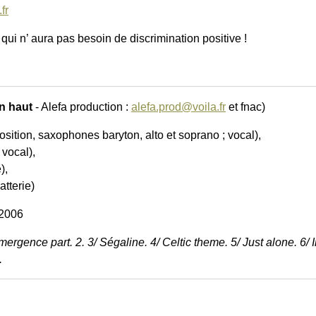
fr
 qui n’ aura pas besoin de discrimination positive !
n haut
- Alefa production :
alefa.prod@voila.fr
et fnac)
ion, saxophones baryton, alto et soprano ; vocal),
vocal),
),
terie)
 2006
mergence part. 2. 3/ Ségaline. 4/ Celtic theme. 5/ Just alone. 6/
.