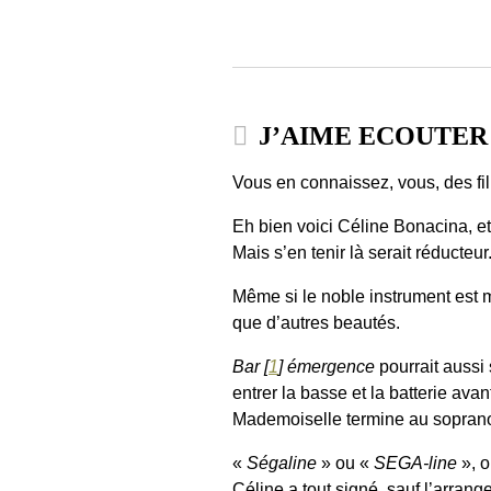
J’AIME ECOUTER L
Vous en connaissez, vous, des fil
Eh bien voici Céline Bonacina, et
Mais s’en tenir là serait réducteur
Même si le noble instrument est mi
que d’autres beautés.
Bar
[
1
]
émergence
pourrait aussi 
entrer la basse et la batterie av
Mademoiselle termine au soprano,
«
Ségaline
» ou «
SEGA-line
», 
Céline a tout signé, sauf l’arran