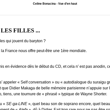
Celine Bonacina - Vue d’en haut
ES FILLES ...
les qui jouent du baryton ?
 la France nous offre peut-être une 1ère mondiale.
.
s en évidence dès le début du CD, et cela n’ est pas anodin, cett
s’ appeler « Self conversation » ou « autodialogue du suraigu g
ant que Didier Makaga de belle mémoire parisienne n’appuie sur l
 tiens, une tournure de « phrasé » typique de Wayne Shorter.
ou «
SE-ga-LINE
», quel beau son de soprano encore, quel beau
gement de «
Alefa
», dû à Didier. Fait trop rare pour ne pas être 