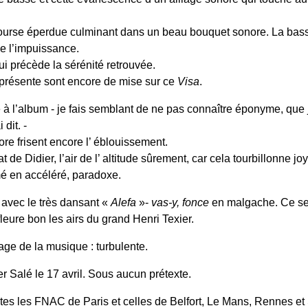
course éperdue culminant dans un beau bouquet sonore. La bas
de l’impuissance.
ui précède la sérénité retrouvée.
 présente sont encore de mise sur ce
Visa
.
 à l’album - je fais semblant de ne pas connaître éponyme, que j
dit. -
ore frisent encore l’ éblouissement.
e Didier, l’air de l’ altitude sûrement, car cela tourbillonne joy
mé en accéléré, paradoxe.
 avec le très dansant «
Alefa
»-
vas-y, fonce
en malgache. Ce se
eure bon les airs du grand Henri Texier.
age de la musique : turbulente.
Salé le 17 avril. Sous aucun prétexte.
tes les FNAC de Paris et celles de Belfort, Le Mans, Rennes et 