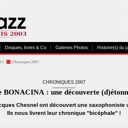
Disques, livres & Co
Galeries Photos
Histoire(s) du j
013
Chroniques 2007
CHRONIQUES 2007
e BONACINA : une découverte (d)étonn
cques Chesnel ont découvert une saxophoniste v
Ils nous livrent leur chronique "bicéphale" !