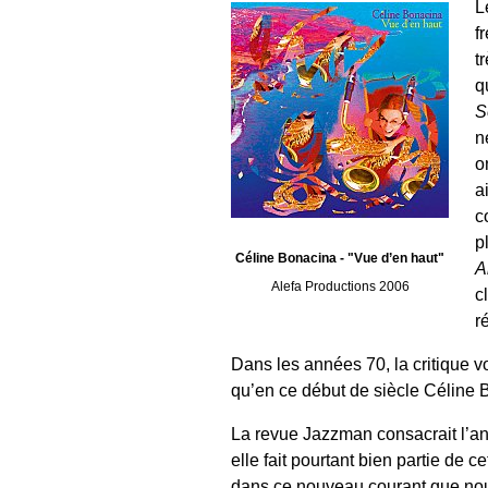
L
f
t
q
S
n
o
a
c
p
Céline Bonacina - "Vue d’en haut"
A
Alefa Productions 2006
c
r
Dans les années 70, la critique v
qu’en ce début de siècle Céline 
La revue Jazzman consacrait l’an
elle fait pourtant bien partie de
dans ce nouveau courant que nous