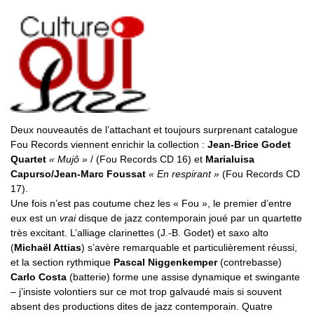
Deux nouveautés de l’attachant et toujours surprenant catalogue
Fou Records viennent enrichir la collection :
Jean-Brice Godet
Quartet
« Mujô »
/ (Fou Records CD 16) et
Marialuisa
Capurso/Jean-Marc Foussat
« En respirant »
(Fou Records CD
17).
Une fois n’est pas coutume chez les « Fou », le premier d’entre
eux est un
vrai
disque de jazz contemporain joué par un quartette
très excitant. L’alliage clarinettes (J.-B. Godet) et saxo alto
(
Michaël Attias
) s’avère remarquable et particulièrement réussi,
et la section rythmique
Pascal Niggenkemper
(contrebasse)
Carlo Costa
(batterie) forme une assise dynamique et swingante
– j’insiste volontiers sur ce mot trop galvaudé mais si souvent
absent des productions dites de jazz contemporain. Quatre