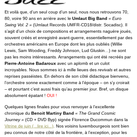
Et voilà que, d’un seul coup d’un seul, nous nous retrouvons 70,
80, voire 90 ans en arrière avec le
Umlaut Big Band
« Euro
Swing Vol. 2 »
(Umlaut Records UMFR-CD18/distr. Socadisc). Il
s’agit d’un choix de compositions et arrangements naguère joués,
souvent créés et enregistré avant-guerre, essentiellement par des
orchestres américains en Europe dont les plus oubliés (Willie
Lewis, Sam Wooding, Freddy Johnson, Lud Gluskin…) ne sont
pas les moins intéressants. Arrangements qui ont été recréés par
Pierre-Antoine Badaroux
avec un aplomb et un culot
incroyables. Nous sommes ici à mille lieues des
revivals
et autres
reprises passéistes. En dehors de son côté didactique bienvenu,
l’orchestre sonne exactement comme à l’époque – on s’y croirait
– et pourtant c’est aussi frais qu’au premier jour. Bref, un disque
absolument épatant !
OUI !
Quelques lignes finales pour vous renvoyer à l’excellente
chronique du
Benoit Martiny Band
« The Grand Cosmic
Journey »
(CD + DVD Byp) signée Florence Ducommun dans la
Vitrine de juin (...lire ici...)
. Nos voisins luxembourgeois sont bien
peu connus de notre côté de la frontière, à l’exception, pour les