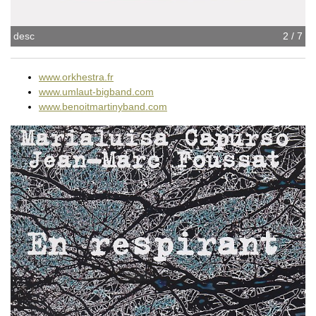
desc
2 / 7
www.orkhestra.fr
www.umlaut-bigband.com
www.benoitmartinyband.com