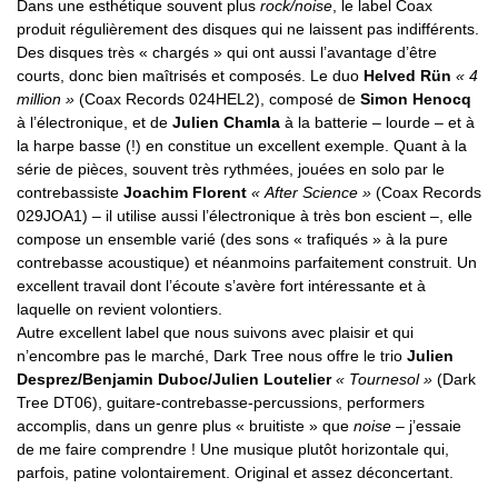
Dans une esthétique souvent plus
rock/noise
, le label Coax
produit régulièrement des disques qui ne laissent pas indifférents.
Des disques très « chargés » qui ont aussi l’avantage d’être
courts, donc bien maîtrisés et composés. Le duo
Helved Rün
« 4
million »
(Coax Records 024HEL2), composé de
Simon Henocq
à l’électronique, et de
Julien Chamla
à la batterie – lourde – et à
la harpe basse (!) en constitue un excellent exemple. Quant à la
série de pièces, souvent très rythmées, jouées en solo par le
contrebassiste
Joachim Florent
« After Science »
(Coax Records
029JOA1) – il utilise aussi l’électronique à très bon escient –, elle
compose un ensemble varié (des sons « trafiqués » à la pure
contrebasse acoustique) et néanmoins parfaitement construit. Un
excellent travail dont l’écoute s’avère fort intéressante et à
laquelle on revient volontiers.
Autre excellent label que nous suivons avec plaisir et qui
n’encombre pas le marché, Dark Tree nous offre le trio
Julien
Desprez/Benjamin Duboc/Julien Loutelier
« Tournesol »
(Dark
Tree DT06), guitare-contrebasse-percussions, performers
accomplis, dans un genre plus « bruitiste » que
noise
– j’essaie
de me faire comprendre ! Une musique plutôt horizontale qui,
parfois, patine volontairement. Original et assez déconcertant.