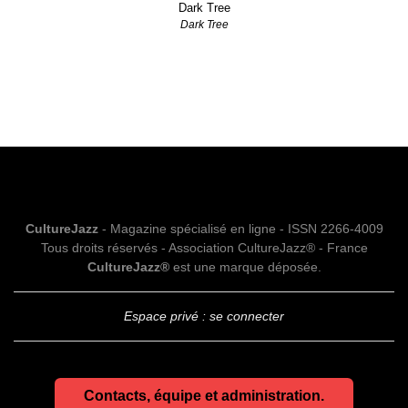
Dark Tree
Dark Tree
CultureJazz
- Magazine spécialisé en ligne - ISSN 2266-4009
Tous droits réservés - Association CultureJazz® - France
CultureJazz®
est une marque déposée.
Espace privé : se connecter
Contacts, équipe et administration.