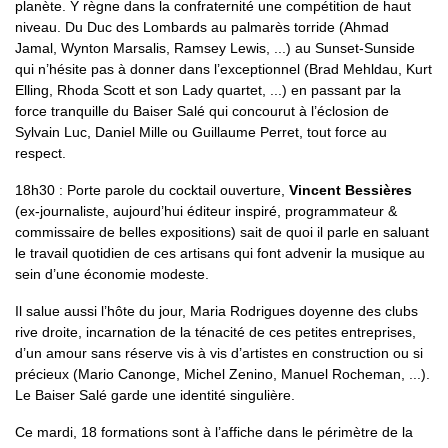
planète. Y règne dans la confraternité une compétition de haut
niveau. Du Duc des Lombards au palmarès torride (Ahmad
Jamal, Wynton Marsalis, Ramsey Lewis, ...) au Sunset-Sunside
qui n’hésite pas à donner dans l’exceptionnel (Brad Mehldau, Kurt
Elling, Rhoda Scott et son Lady quartet, ...) en passant par la
force tranquille du Baiser Salé qui concourut à l’éclosion de
Sylvain Luc, Daniel Mille ou Guillaume Perret, tout force au
respect.
18h30 : Porte parole du cocktail ouverture,
Vincent Bessières
(ex-journaliste, aujourd’hui éditeur inspiré, programmateur &
commissaire de belles expositions) sait de quoi il parle en saluant
le travail quotidien de ces artisans qui font advenir la musique au
sein d’une économie modeste.
Il salue aussi l’hôte du jour, Maria Rodrigues doyenne des clubs
rive droite, incarnation de la ténacité de ces petites entreprises,
d’un amour sans réserve vis à vis d’artistes en construction ou si
précieux (Mario Canonge, Michel Zenino, Manuel Rocheman, ...).
Le Baiser Salé garde une identité singulière.
Ce mardi, 18 formations sont à l’affiche dans le périmètre de la