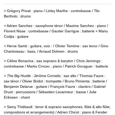
> Grégory Privat : piano / Linley Marthe : contrebasse / Tilo
Bertholo : drums
> Adrien Sanchez : saxophone ténor / Maxime Sanchez : piano /
Florent Nisse : contrebasse / Gautier Garrigue : batterie + Manu
Codjia : guitare
> Herve Samb : guitare, voix : / Olivier Temime : sax tenor / Gino
Chantoiseau : bass, / Arnaud Dolmen : drums
> Céline Bonacina : sax soprano & baryton / Chris Jennings :
contrebasse / Marko Crncec : piano / Patrick Goraguer : batterie
>
The Big Hustle
: Jérôme Cornelis : sax alto / Thomas Faure :
sax ténor / Olivier Bridot : trompette / Bruno Pimienta : batterie /
Benjamin Delarue : guitare / François Faure : claviers / Gabriel
Druot : percussions / Sébastien Levanneur : basse / Julie
Erikssen : chant
> Samy Thiébault : tenor & soprano saxophones, flûte & alto flûte,
compositions et arrangements) / Adrien Chicot : piano & Fender