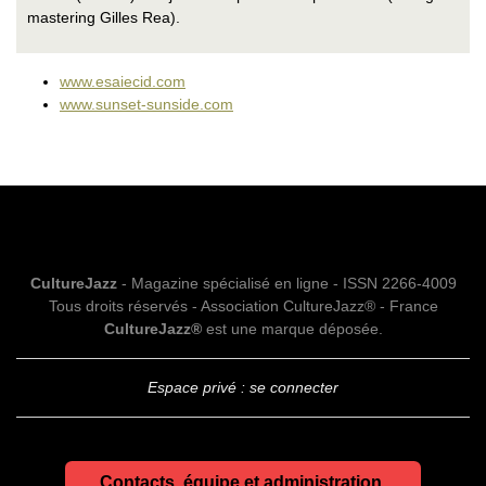
mastering Gilles Rea).
www.esaiecid.com
www.sunset-sunside.com
CultureJazz
- Magazine spécialisé en ligne - ISSN 2266-4009
Tous droits réservés - Association CultureJazz® - France
CultureJazz®
est une marque déposée.
Espace privé : se connecter
Contacts, équipe et administration.