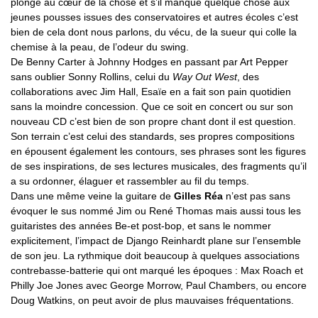
plongé au cœur de la chose et s’il manque quelque chose aux
jeunes pousses issues des conservatoires et autres écoles c’est
bien de cela dont nous parlons, du vécu, de la sueur qui colle la
chemise à la peau, de l’odeur du swing.
De Benny Carter à Johnny Hodges en passant par Art Pepper
sans oublier Sonny Rollins, celui du
Way Out West
, des
collaborations avec Jim Hall, Esaïe en a fait son pain quotidien
sans la moindre concession. Que ce soit en concert ou sur son
nouveau CD c’est bien de son propre chant dont il est question.
Son terrain c’est celui des standards, ses propres compositions
en épousent également les contours, ses phrases sont les figures
de ses inspirations, de ses lectures musicales, des fragments qu’il
a su ordonner, élaguer et rassembler au fil du temps.
Dans une même veine la guitare de
Gilles Réa
n’est pas sans
évoquer le sus nommé Jim ou René Thomas mais aussi tous les
guitaristes des années Be-et post-bop, et sans le nommer
explicitement, l’impact de Django Reinhardt plane sur l’ensemble
de son jeu. La rythmique doit beaucoup à quelques associations
contrebasse-batterie qui ont marqué les époques : Max Roach et
Philly Joe Jones avec George Morrow, Paul Chambers, ou encore
Doug Watkins, on peut avoir de plus mauvaises fréquentations.