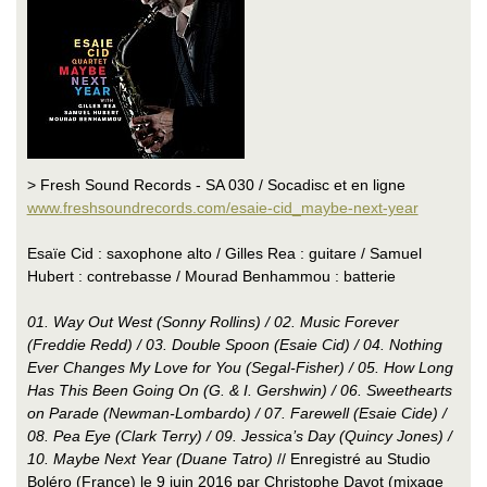
> Fresh Sound Records - SA 030 / Socadisc et en ligne
www.freshsoundrecords.com/esaie-cid_maybe-next-year
Esaïe Cid : saxophone alto / Gilles Rea : guitare / Samuel
Hubert : contrebasse / Mourad Benhammou : batterie
01. Way Out West (Sonny Rollins) / 02. Music Forever
(Freddie Redd) / 03. Double Spoon (Esaie Cid) / 04. Nothing
Ever Changes My Love for You (Segal-Fisher) / 05. How Long
Has This Been Going On (G. & I. Gershwin) / 06. Sweethearts
on Parade (Newman-Lombardo) / 07. Farewell (Esaie Cide) /
08. Pea Eye (Clark Terry) / 09. Jessica’s Day (Quincy Jones) /
10. Maybe Next Year (Duane Tatro)
// Enregistré au Studio
Boléro (France) le 9 juin 2016 par Christophe Davot (mixage