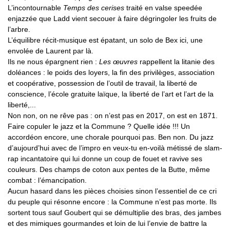
L’incontournable
Temps des cerises
traité en valse speedée
enjazzée que Ladd vient secouer à faire dégringoler les fruits de
l’arbre.
L’équilibre récit-musique est épatant, un solo de Bex ici, une
envolée de Laurent par là.
Ils ne nous épargnent rien :
Les œuvres
rappellent la litanie des
doléances : le poids des loyers, la fin des privilèges, association
et coopérative, possession de l’outil de travail, la liberté de
conscience, l’école gratuite laïque, la liberté de l’art et l’art de la
liberté,...
Non non, on ne rêve pas : on n’est pas en 2017, on est en 1871.
Faire copuler le jazz et la Commune ? Quelle idée !!! Un
accordéon encore, une chorale pourquoi pas. Ben non. Du jazz
d’aujourd’hui avec de l’impro en veux-tu en-voilà métissé de slam-
rap incantatoire qui lui donne un coup de fouet et ravive ses
couleurs. Des champs de coton aux pentes de la Butte, même
combat : l’émancipation.
Aucun hasard dans les pièces choisies sinon l’essentiel de ce cri
du peuple qui résonne encore : la Commune n’est pas morte. Ils
sortent tous sauf Goubert qui se démultiplie des bras, des jambes
et des mimiques gourmandes et loin de lui l’envie de battre la