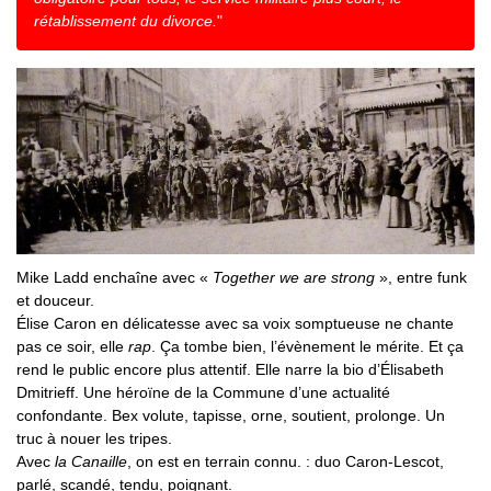
rétablissement du divorce.
"
Mike Ladd enchaîne avec «
Together we are strong
», entre funk
et douceur.
Élise Caron en délicatesse avec sa voix somptueuse ne chante
pas ce soir, elle
rap
. Ça tombe bien, l’évènement le mérite. Et ça
rend le public encore plus attentif. Elle narre la bio d’Élisabeth
Dmitrieff. Une héroïne de la Commune d’une actualité
confondante. Bex volute, tapisse, orne, soutient, prolonge. Un
truc à nouer les tripes.
Avec
la Canaille
, on est en terrain connu. : duo Caron-Lescot,
parlé, scandé, tendu, poignant.