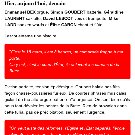
Hier, aujourd’hui, demain
Emmanuel BEX
orgue,
Simon GOUBERT
batterie,
Géraldine
LAURENT
sax alto,
David LESCOT
voix et trompette,
Mike
LADD
spoken words et
Élise CARON
chant et flûte.
Lescot entame une histoire.
"
C’est le 18 mars, il est 8 heures, un camarade frappe à ma
porte.
Ça y est, c’est le coup d’État, ils enlèvent les canons de la
Butte
".
Diction parfaite, tension épidémique. Goubert balaie ses fûts
façon chasse-poussières furieux. De courtes phrases musicales
giclent du trio alto-orgue-batterie. Y’a urgence. On sent bien qu’ils
nous font dévaler les pentes de la Butte. Rien de brownien dans
cette furia, pas de précipitation, seulement l’urgence.
"
On veut juste des réformes, l’Église et l’État séparés, l’école
obligatoire pour tous, le service militaire plus court, le