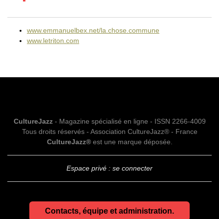
www.emmanuelbex.net/la.chose.commune
www.letriton.com
CultureJazz
- Magazine spécialisé en ligne - ISSN 2266-4009
Tous droits réservés - Association CultureJazz® - France
CultureJazz®
est une marque déposée.
Espace privé : se connecter
Contacts, équipe et administration.