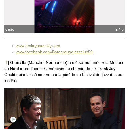
desc
2 / 5
www.dmitrybaevsky.com
www.facebook.com/Batonrougejazzclub50
[
1
]
Granville (Manche, Normandie) a été surnommée « la Monaco
du Nord » par l’héritier américain du chemin de fer Frank Jay
Gould qui a laissé son nom à la pinède du festival de jazz de Juan
les Pins