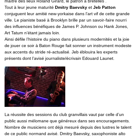
maître des lieux Roland Girard, le patron à bretelles .
Tout à leur jeune maturité
Dmitry Baevsky
et
Jeb Patton
conjuguent leur amitié new-yorkaise dans l’art vif de cette grande
ville. Le pianiste basé à Brooklyn brille par un savoir-faire nourri
des influences bénéfiques de James P. Johnson ou Hank Jones,
Art Tatum n’étant jamais loin.
Ainsi défile l’histoire du piano dans plusieurs modernités et la joie
de jouer ce soir à Baton Rouge fait sonner un instrument modeste
aux accents du stride ré-actualisé. Jeb éblouira les experts
présents dont l’avisé journaliste/écrivain Edouard Launet.
La réussite des sessions du club granvillais vaut par celle d’un
public aussi mélomane que généreux dans ses encouragements.
Nombre de musiciens ont déjà mesuré depuis des lustres le talent
de ce public normand avisé. Dmitry Baevsky, saxophoniste alto