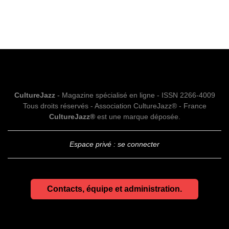
CultureJazz
- Magazine spécialisé en ligne - ISSN 2266-4009
Tous droits réservés - Association CultureJazz® - France
CultureJazz®
est une marque déposée.
Espace privé : se connecter
Contacts, équipe et administration.